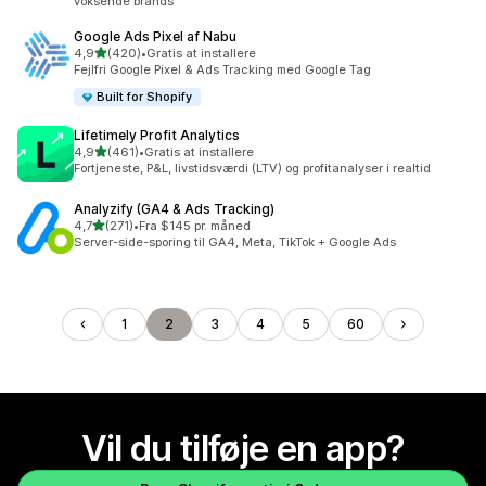
voksende brands
Google Ads Pixel af Nabu
ud af 5 stjerner
4,9
(420)
•
Gratis at installere
420 anmeldelser i alt
Fejlfri Google Pixel & Ads Tracking med Google Tag
Built for Shopify
Lifetimely Profit Analytics
ud af 5 stjerner
4,9
(461)
•
Gratis at installere
461 anmeldelser i alt
Fortjeneste, P&L, livstidsværdi (LTV) og profitanalyser i realtid
Analyzify (GA4 & Ads Tracking)
ud af 5 stjerner
4,7
(271)
•
Fra $145 pr. måned
271 anmeldelser i alt
Server-side-sporing til GA4, Meta, TikTok + Google Ads
1
2
3
4
5
60
Vil du tilføje en app?