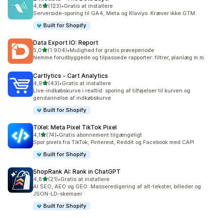
ud af 5 stjerner
4,8
(123)
•
Gratis at installere
123 anmeldelser i alt
Serverside-sporing til GA4, Meta og Klaviyo. Kræver ikke GTM.
Built for Shopify
Data Export IO: Report
ud af 5 stjerner
5,0
(1.904)
•
Mulighed for gratis prøveperiode
1904 anmeldelser i alt
Nemme forudbyggede og tilpassede rapporter: filtrer, planlæg m.m.
Cartlytics ‑ Cart Analytics
ud af 5 stjerner
4,9
(43)
•
Gratis at installere
43 anmeldelser i alt
Live-indkøbskurve i realtid: sporing af tilføjelser til kurven og
gendannelse af indkøbskurve
Built for Shopify
TiXel: Meta Pixel TikTok Pixel
ud af 5 stjerner
4,1
(74)
•
Gratis abonnement tilgængeligt
74 anmeldelser i alt
Spor pixels fra TikTok, Pinterest, Reddit og Facebook med CAPI
Built for Shopify
ShopRank AI: Rank in ChatGPT
ud af 5 stjerner
4,8
(21)
•
Gratis at installere
21 anmeldelser i alt
AI SEO, AEO og GEO: Masseredigering af alt-tekster, billeder og
JSON-LD-skemaer
Built for Shopify