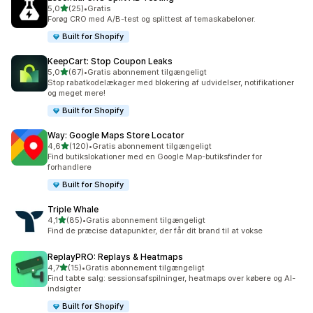
ud af 5 stjerner
5,0
(25)
•
Gratis
25 anmeldelser i alt
Forøg CRO med A/B-test og splittest af temaskabeloner.
Built for Shopify
KeepCart: Stop Coupon Leaks
ud af 5 stjerner
5,0
(67)
•
Gratis abonnement tilgængeligt
67 anmeldelser i alt
Stop rabatkodelækager med blokering af udvidelser, notifikationer
og meget mere!
Built for Shopify
Way: Google Maps Store Locator
ud af 5 stjerner
4,6
(120)
•
Gratis abonnement tilgængeligt
120 anmeldelser i alt
Find butikslokationer med en Google Map-butiksfinder for
forhandlere
Built for Shopify
Triple Whale
ud af 5 stjerner
4,1
(85)
•
Gratis abonnement tilgængeligt
85 anmeldelser i alt
Find de præcise datapunkter, der får dit brand til at vokse
ReplayPRO: Replays & Heatmaps
ud af 5 stjerner
4,7
(15)
•
Gratis abonnement tilgængeligt
15 anmeldelser i alt
Find tabte salg: sessionsafspilninger, heatmaps over købere og AI-
indsigter
Built for Shopify