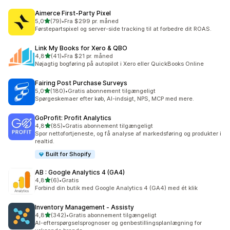
Aimerce First‑Party Pixel
ud af 5 stjerner
5,0
(79)
•
Fra $299 pr. måned
79 anmeldelser i alt
Førstepartspixel og server-side tracking til at forbedre dit ROAS.
Link My Books for Xero & QBO
ud af 5 stjerner
4,8
(41)
•
Fra $21 pr. måned
41 anmeldelser i alt
Nøjagtig bogføring på autopilot i Xero eller QuickBooks Online
Fairing Post Purchase Surveys
ud af 5 stjerner
5,0
(180)
•
Gratis abonnement tilgængeligt
180 anmeldelser i alt
Spørgeskemaer efter køb, AI-indsigt, NPS, MCP med mere.
GoProfit: Profit Analytics
ud af 5 stjerner
4,8
(85)
•
Gratis abonnement tilgængeligt
85 anmeldelser i alt
Spor nettofortjeneste, og få analyse af markedsføring og produkter i
realtid.
Built for Shopify
AB : Google Analytics 4 (GA4)
ud af 5 stjerner
4,8
(6)
•
Gratis
6 anmeldelser i alt
Forbind din butik med Google Analytics 4 (GA4) med ét klik
Inventory Management ‑ Assisty
ud af 5 stjerner
4,8
(342)
•
Gratis abonnement tilgængeligt
342 anmeldelser i alt
AI-efterspørgselsprognoser og genbestillingsplanlægning for