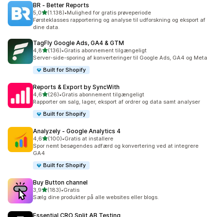
BR ‑ Better Reports
ud af 5 stjerner
5,0
(1.138)
•
Mulighed for gratis prøveperiode
1138 anmeldelser i alt
Førsteklasses rapportering og analyse til udforskning og eksport af
dine data.
TagFly Google Ads, GA4 & GTM
ud af 5 stjerner
4,8
(136)
•
Gratis abonnement tilgængeligt
136 anmeldelser i alt
Server-side-sporing af konverteringer til Google Ads, GA4 og Meta
Built for Shopify
Reports & Export by SyncWith
ud af 5 stjerner
4,6
(26)
•
Gratis abonnement tilgængeligt
26 anmeldelser i alt
Rapporter om salg, lager, eksport af ordrer og data samt analyser
Built for Shopify
Analyzely ‑ Google Analytics 4
ud af 5 stjerner
4,6
(100)
•
Gratis at installere
100 anmeldelser i alt
Spor nemt besøgendes adfærd og konvertering ved at integrere
GA4
Built for Shopify
Buy Button channel
ud af 5 stjerner
3,9
(183)
•
Gratis
183 anmeldelser i alt
Sælg dine produkter på alle websites eller blogs.
Essential CRO Split AB Testing