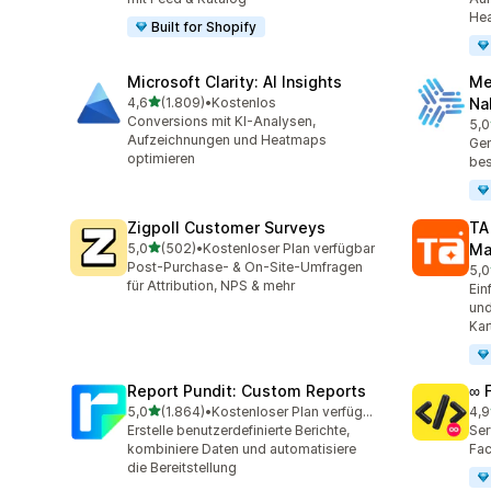
Hea
Built for Shopify
Microsoft Clarity: AI Insights
Me
von 5 Sternen
4,6
(1.809)
•
Kostenlos
Na
1809 Rezensionen insgesamt
Conversions mit KI-Analysen,
5,0
104
Aufzeichnungen und Heatmaps
Gen
optimieren
be
Zigpoll Customer Surveys
TA
von 5 Sternen
5,0
(502)
•
Kostenloser Plan verfügbar
Ma
502 Rezensionen insgesamt
Post-Purchase- & On-Site-Umfragen
5,0
413
für Attribution, NPS & mehr
Ein
und
Kar
Report Pundit: Custom Reports
∞ 
von 5 Sternen
5,0
(1.864)
•
Kostenloser Plan verfügbar
4,9
1864 Rezensionen insgesamt
249
Erstelle benutzerdefinierte Berichte,
Ser
kombiniere Daten und automatisiere
Fac
die Bereitstellung