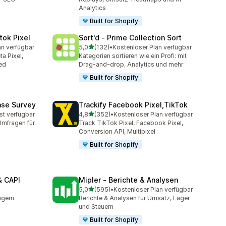
Analytics
Built for Shopify
tok Pixel
Sort'd ‑ Prime Collection Sort
von 5 Sternen
an verfügbar
5,0
(132)
•
Kostenloser Plan verfügbar
mt
132 Rezensionen insgesamt
a Pixel,
Kategorien sortieren wie ein Profi: mit
ed
Drag-and-drop, Analytics und mehr
Built for Shopify
ase Survey
Trackify Facebook Pixel,TikTok
von 5 Sternen
st verfügbar
4,8
(352)
•
Kostenloser Plan verfügbar
mt
352 Rezensionen insgesamt
Umfragen für
Track TikTok Pixel, Facebook Pixel,
Conversion API, Multipixel
Built for Shopify
& CAPI
Mipler ‑ Berichte & Analysen
von 5 Sternen
5,0
(595)
•
Kostenloser Plan verfügbar
t
595 Rezensionen insgesamt
tigem
Berichte & Analysen für Umsatz, Lager
und Steuern
Built for Shopify