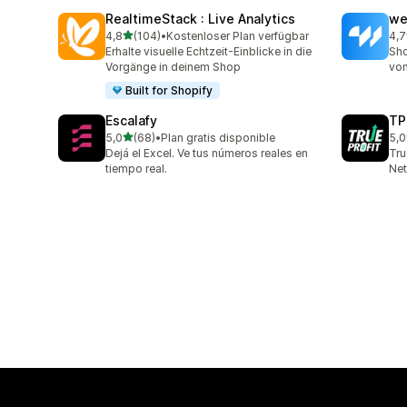
RealtimeStack : Live Analytics
we
von 5 Sternen
4,8
(104)
•
Kostenloser Plan verfügbar
4,7
104 Rezensionen insgesamt
99 
Erhalte visuelle Echtzeit-Einblicke in die
Sho
Vorgänge in deinem Shop
von
Built for Shopify
Escalafy
TP
von 5 Sternen
5,0
(68)
•
Plan gratis disponible
5,0
68 Rezensionen insgesamt
805
Dejá el Excel. Ve tus números reales en
Tru
tiempo real.
Net