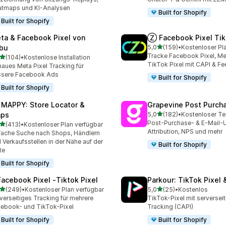
tmaps und KI-Analysen
Built for Shopify
Built for Shopify
ta & Facebook Pixel von
Ⓩ Facebook Pixel Tik
von 5 Sternen
bu
5,0
(159)
•
Kostenloser Pl
159 Rezensionen insgesa
Tracke Facebook Pixel, Met
von 5 Sternen
(104)
•
Kostenlose Installation
 Rezensionen insgesamt
TikTok Pixel mit CAPI & Fe
aues Meta Pixel Tracking für
ssere Facebook Ads
Built for Shopify
Built for Shopify
 MAPPY: Store Locator &
Grapevine Post Purch
von 5 Sternen
ps
5,0
(182)
•
Kostenloser Te
182 Rezensionen insgesa
Post-Purchase- & E-Mail-
von 5 Sternen
(413)
•
Kostenloser Plan verfügbar
 Rezensionen insgesamt
Attribution, NPS und mehr
fache Suche nach Shops, Händlern
 Verkaufsstellen in der Nähe auf der
Built for Shopify
te
Built for Shopify
Facebook Pixel ‑Tiktok Pixel
Parkour: TikTok Pixel 
von 5 Sternen
von 5 Sternen
(249)
•
Kostenloser Plan verfügbar
5,0
(25)
•
Kostenlos
 Rezensionen insgesamt
25 Rezensionen insgesam
verseitiges Tracking für mehrere
TikTok-Pixel mit serversei
ebook- und TikTok-Pixel
Tracking (CAPI)
Built for Shopify
Built for Shopify