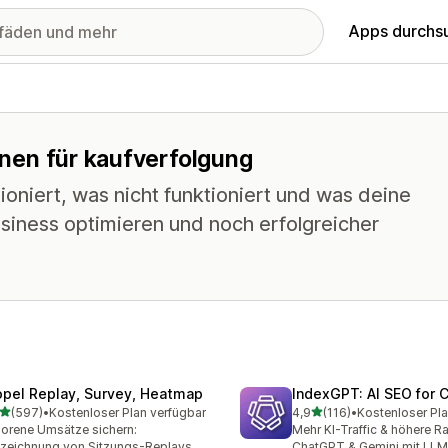
Apps durchs
ionen für kaufverfolgung
oniert, was nicht funktioniert und was deine
siness optimieren und noch erfolgreicher
opel Replay, Survey, Heatmap
IndexGPT: AI SEO for
von 5 Sternen
von 5 Sternen
(597)
•
Kostenloser Plan verfügbar
4,9
(116)
•
Kostenloser Pla
 Rezensionen insgesamt
116 Rezensionen insgesam
lorene Umsätze sichern:
Mehr KI-Traffic & höhere R
zeichnung von Sitzungs-Replays,
ChatGPT & Gemini mit LL