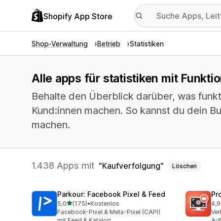
Shopify App Store
Shop-Verwaltung
Betrieb
Statistiken
Alle apps für statistiken mit Funkt
Behalte den Überblick darüber, was funkti
Kund:innen machen. So kannst du dein Bu
machen.
1.438 Apps mit
Kaufverfolgung
Löschen
Parkour: Facebook Pixel & Feed
Pr
von 5 Sternen
5,0
(175)
•
Kostenlos
4,9
175 Rezensionen insgesamt
597
Facebook-Pixel & Meta-Pixel (CAPI)
Ver
mit Feed & Katalog
Auf