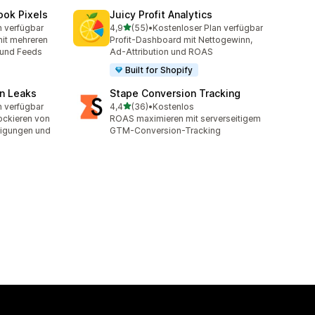
ook Pixels
Juicy Profit Analytics
von 5 Sternen
n verfügbar
4,9
(55)
•
Kostenloser Plan verfügbar
t
55 Rezensionen insgesamt
it mehreren
Profit-Dashboard mit Nettogewinn,
I und Feeds
Ad-Attribution und ROAS
Built for Shopify
n Leaks
Stape Conversion Tracking
von 5 Sternen
n verfügbar
4,4
(36)
•
Kostenlos
t
36 Rezensionen insgesamt
ckieren von
ROAS maximieren mit serverseitigem
tigungen und
GTM-Conversion-Tracking