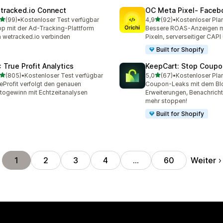
tracked.io Connect
OC Meta Pixel‑ Faceb
von 5 Sternen
von 5 Sternen
(99)
•
Kostenloser Test verfügbar
4,9
(92)
•
Kostenloser Pla
Rezensionen insgesamt
92 Rezensionen insgesam
p mit der Ad-Tracking-Plattform
Bessere ROAS-Anzeigen m
 wetracked.io verbinden
Pixeln, serverseitiger CAP
Built for Shopify
: True Profit Analytics
KeepCart: Stop Coupo
von 5 Sternen
von 5 Sternen
(805)
•
Kostenloser Test verfügbar
5,0
(67)
•
Kostenloser Pla
 Rezensionen insgesamt
67 Rezensionen insgesam
eProfit verfolgt den genauen
Coupon-Leaks mit dem Blo
togewinn mit Echtzeitanalysen
Erweiterungen, Benachrich
mehr stoppen!
Built for Shopify
Weiter
1
2
3
4
…
60