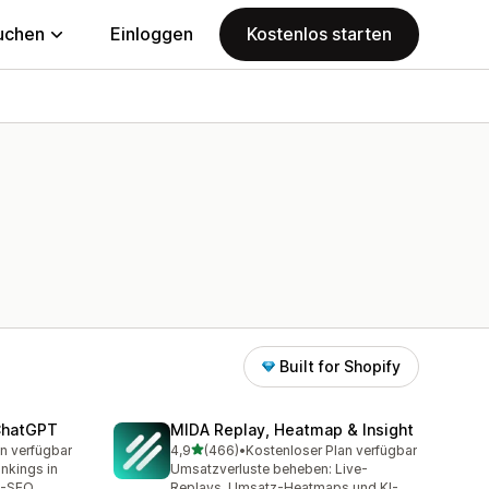
uchen
Einloggen
Kostenlos starten
Built for Shopify
 ChatGPT
MIDA Replay, Heatmap & Insight
von 5 Sternen
n verfügbar
4,9
(466)
•
Kostenloser Plan verfügbar
t
466 Rezensionen insgesamt
ankings in
Umsatzverluste beheben: Live-
M-SEO
Replays, Umsatz-Heatmaps und KI-