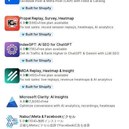
Facebook Pixel & Meta Pixel (CAPI) with Feed & Catalog
Built for Shopify
Propel Replay, Survey, Heatmap
5つ星中
4.9
(596)
•
Free plan available
合計レビュー数：596件
Fix lost sales: record session replays, heatmaps, AI analytics
Built for Shopify
IndexGPT: AI SEO for ChatGPT
5つ星中
4.9
(116)
•
Free plan available
合計レビュー数：116件
Get AI Traffic & Rank Higher in ChatGPT & Gemini with LLM SEO
Built for Shopify
MIDA Replay, Heatmap & Insight
5つ星中
4.9
(465)
•
Free plan available
合計レビュー数：465件
Fix lost sales: live replays, revenue heatmaps & AI analytics
Built for Shopify
Microsoft Clarity: AI Insights
5つ星中
4.6
(1,806)
•
Free
合計レビュー数：1806件
Optimize conversions with AI analytics, recordings, heatmaps
NabuのMeta & Facebookピクセル
5つ星中
5.0
(104)
•
無料インストール
合計レビュー数：104件
正確なMetaピクセル追跡でFacebook広告を改善