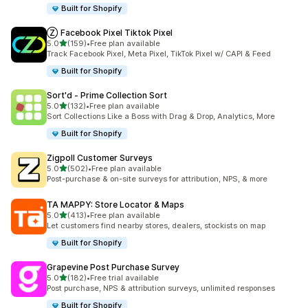
Built for Shopify
Ⓩ Facebook Pixel Tiktok Pixel
5つ星中
5.0
(159)
•
Free plan available
合計レビュー数：159件
Track Facebook Pixel, Meta Pixel, TikTok Pixel w/ CAPI & Feed
Built for Shopify
Sort'd ‑ Prime Collection Sort
5つ星中
5.0
(132)
•
Free plan available
合計レビュー数：132件
Sort Collections Like a Boss with Drag & Drop, Analytics, More
Built for Shopify
Zigpoll Customer Surveys
5つ星中
5.0
(502)
•
Free plan available
合計レビュー数：502件
Post-purchase & on-site surveys for attribution, NPS, & more
TA MAPPY: Store Locator & Maps
5つ星中
5.0
(413)
•
Free plan available
合計レビュー数：413件
Let customers find nearby stores, dealers, stockists on map
Built for Shopify
Grapevine Post Purchase Survey
5つ星中
5.0
(182)
•
Free trial available
合計レビュー数：182件
Post purchase, NPS & attribution surveys, unlimited responses
Built for Shopify