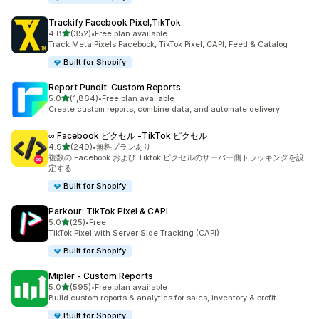
Trackify Facebook Pixel,TikTok
5つ星中
4.8
(352)
•
Free plan available
合計レビュー数：352件
Track Meta Pixels Facebook, TikTok Pixel, CAPI, Feed & Catalog
Built for Shopify
Report Pundit: Custom Reports
5つ星中
5.0
(1,864)
•
Free plan available
合計レビュー数：1864件
Create custom reports, combine data, and automate delivery
∞ Facebook ピクセル ‑TikTok ピクセル
5つ星中
4.9
(249)
•
無料プランあり
合計レビュー数：249件
複数の Facebook および Tiktok ピクセルのサーバー側トラッキングを設
定する
Built for Shopify
Parkour: TikTok Pixel & CAPI
5つ星中
5.0
(25)
•
Free
合計レビュー数：25件
TikTok Pixel with Server Side Tracking (CAPI)
Built for Shopify
Mipler ‑ Custom Reports
5つ星中
5.0
(595)
•
Free plan available
合計レビュー数：595件
Build custom reports & analytics for sales, inventory & profit
Built for Shopify