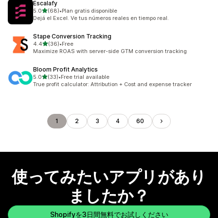
Escalafy
5つ星中
5.0
(68)
•
Plan gratis disponible
合計レビュー数：68件
Dejá el Excel. Ve tus números reales en tiempo real.
Stape Conversion Tracking
5つ星中
4.4
(36)
•
Free
合計レビュー数：36件
Maximize ROAS with server-side GTM conversion tracking
Bloom Profit Analytics
5つ星中
5.0
(33)
•
Free trial available
合計レビュー数：33件
True profit calculator: Attribution + Cost and expense tracker
1
2
3
4
60
使ってみたいアプリがあり
ましたか？
Shopifyを3日間無料でお試しください