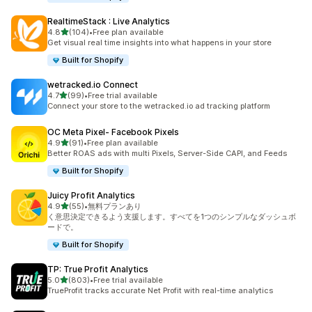
RealtimeStack : Live Analytics
5つ星中
4.8
(104)
•
Free plan available
合計レビュー数：104件
Get visual real time insights into what happens in your store
Built for Shopify
wetracked.io Connect
5つ星中
4.7
(99)
•
Free trial available
合計レビュー数：99件
Connect your store to the wetracked.io ad tracking platform
OC Meta Pixel‑ Facebook Pixels
5つ星中
4.9
(91)
•
Free plan available
合計レビュー数：91件
Better ROAS ads with multi Pixels, Server-Side CAPI, and Feeds
Built for Shopify
Juicy Profit Analytics
5つ星中
4.9
(55)
•
無料プランあり
合計レビュー数：55件
く意思決定できるよう支援します。すべてを1つのシンプルなダッシュボ
ードで。
Built for Shopify
TP: True Profit Analytics
5つ星中
5.0
(803)
•
Free trial available
合計レビュー数：803件
TrueProfit tracks accurate Net Profit with real-time analytics