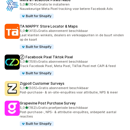
van 5 sterren
5,0
(104)
•
Gratis te installeren
104 recensies in totaal
Nauwkeurige Meta Pixel tracking voor betere Facebook Ads
Built for Shopify
TA MAPPY: Store Locator & Maps
van 5 sterren
5,0
(413)
•
Gratis abonnement beschikbaar
413 recensies in totaal
Laat klanten winkels, dealers en verkooppunten in de buurt vinden
op de kaart
Built for Shopify
Ⓩ Facebook Pixel Tiktok Pixel
van 5 sterren
5,0
(159)
•
Gratis abonnement beschikbaar
159 recensies in totaal
Track Facebook Pixel, Meta Pixel, TikTok Pixel met CAPI & feed
Built for Shopify
Zigpoll Customer Surveys
van 5 sterren
5,0
(505)
•
Gratis abonnement beschikbaar
505 recensies in totaal
Post-purchase- & on-site-enquêtes voor attributie, NPS & meer
Grapevine Post Purchase Survey
van 5 sterren
5,0
(182)
•
Gratis proefperiode beschikbaar
182 recensies in totaal
Post-purchase-, NPS- & attributie-enquêtes, onbeperkt aantal
reacties
Built for Shopify