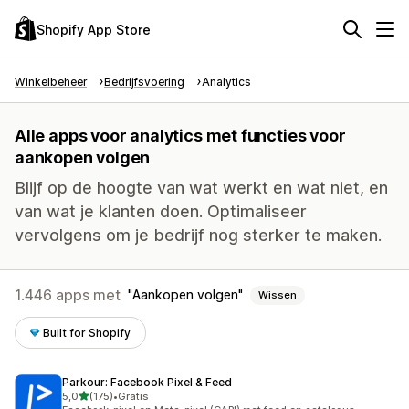
Shopify App Store
Winkelbeheer
Bedrijfsvoering
Analytics
Alle apps voor analytics met functies voor
aankopen volgen
Blijf op de hoogte van wat werkt en wat niet, en
van wat je klanten doen. Optimaliseer
vervolgens om je bedrijf nog sterker te maken.
1.446 apps met
Aankopen volgen
Wissen
Built for Shopify
Parkour: Facebook Pixel & Feed
van 5 sterren
5,0
(175)
•
Gratis
175 recensies in totaal