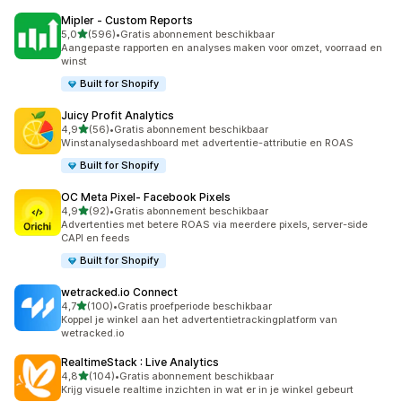
Mipler ‑ Custom Reports
van 5 sterren
5,0
(596)
•
Gratis abonnement beschikbaar
596 recensies in totaal
Aangepaste rapporten en analyses maken voor omzet, voorraad en
winst
Built for Shopify
Juicy Profit Analytics
van 5 sterren
4,9
(56)
•
Gratis abonnement beschikbaar
56 recensies in totaal
Winstanalysedashboard met advertentie-attributie en ROAS
Built for Shopify
OC Meta Pixel‑ Facebook Pixels
van 5 sterren
4,9
(92)
•
Gratis abonnement beschikbaar
92 recensies in totaal
Advertenties met betere ROAS via meerdere pixels, server-side
CAPI en feeds
Built for Shopify
wetracked.io Connect
van 5 sterren
4,7
(100)
•
Gratis proefperiode beschikbaar
100 recensies in totaal
Koppel je winkel aan het advertentietrackingplatform van
wetracked.io
RealtimeStack : Live Analytics
van 5 sterren
4,8
(104)
•
Gratis abonnement beschikbaar
104 recensies in totaal
Krijg visuele realtime inzichten in wat er in je winkel gebeurt