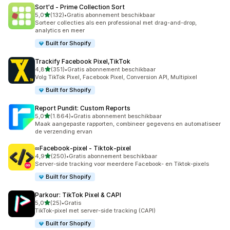
Sort'd ‑ Prime Collection Sort
van 5 sterren
5,0
(132)
•
Gratis abonnement beschikbaar
132 recensies in totaal
Sorteer collecties als een professional met drag-and-drop,
analytics en meer
Built for Shopify
Trackify Facebook Pixel,TikTok
van 5 sterren
4,8
(351)
•
Gratis abonnement beschikbaar
351 recensies in totaal
Volg TikTok Pixel, Facebook Pixel, Conversion API, Multipixel
Built for Shopify
Report Pundit: Custom Reports
van 5 sterren
5,0
(1.864)
•
Gratis abonnement beschikbaar
1864 recensies in totaal
Maak aangepaste rapporten, combineer gegevens en automatiseer
de verzending ervan
∞Facebook‑pixel ‑ Tiktok‑pixel
van 5 sterren
4,9
(250)
•
Gratis abonnement beschikbaar
250 recensies in totaal
Server-side tracking voor meerdere Facebook- en Tiktok-pixels
Built for Shopify
Parkour: TikTok Pixel & CAPI
van 5 sterren
5,0
(25)
•
Gratis
25 recensies in totaal
TikTok-pixel met server-side tracking (CAPI)
Built for Shopify