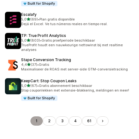
Built for Shopify
Escalafy
van 5 sterren
5,0
(69)
•
Plan gratis disponible
69 recensies in totaal
Dejá el Excel. Ve tus números reales en tiempo real.
TP: True Profit Analytics
van 5 sterren
5,0
(803)
•
Gratis proefperiode beschikbaar
803 recensies in totaal
TrueProfit houdt een nauwkeurige nettowinst bij met realtime
analyses
Stape Conversion Tracking
van 5 sterren
4,4
(37)
•
Gratis
37 recensies in totaal
Maximaliseer de ROAS met server-side GTM-conversietracking
KeepCart: Stop Coupon Leaks
van 5 sterren
5,0
(67)
•
Gratis abonnement beschikbaar
67 recensies in totaal
Stop couponlekken met extensie-blokkering, meldingen en meer!
Built for Shopify
1
2
3
4
61