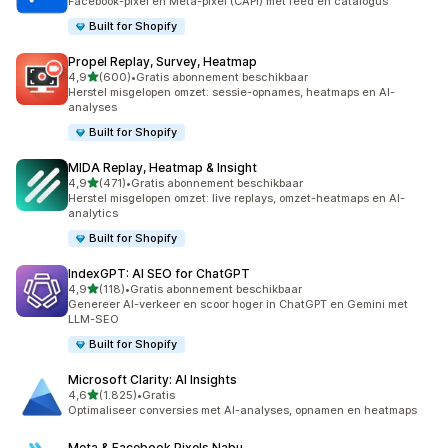
Facebook-pixel en Meta-pixel (CAPI) met feed en catalogus
Built for Shopify
Propel Replay, Survey, Heatmap
van 5 sterren
4,9
(600)
•
Gratis abonnement beschikbaar
600 recensies in totaal
Herstel misgelopen omzet: sessie-opnames, heatmaps en AI-
analyses
Built for Shopify
MIDA Replay, Heatmap & Insight
van 5 sterren
4,9
(471)
•
Gratis abonnement beschikbaar
471 recensies in totaal
Herstel misgelopen omzet: live replays, omzet-heatmaps en AI-
analytics
Built for Shopify
IndexGPT: AI SEO for ChatGPT
van 5 sterren
4,9
(118)
•
Gratis abonnement beschikbaar
118 recensies in totaal
Genereer AI-verkeer en scoor hoger in ChatGPT en Gemini met
LLM-SEO
Built for Shopify
Microsoft Clarity: AI Insights
van 5 sterren
4,6
(1.825)
•
Gratis
1825 recensies in totaal
Optimaliseer conversies met AI-analyses, opnamen en heatmaps
Meta & Facebook Pixels Nabu