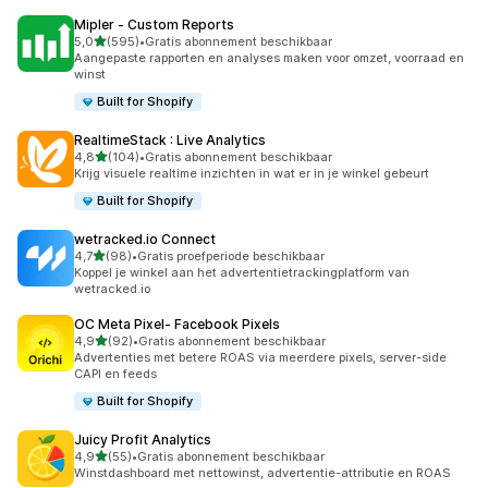
Mipler ‑ Custom Reports
van 5 sterren
5,0
(595)
•
Gratis abonnement beschikbaar
595 recensies in totaal
Aangepaste rapporten en analyses maken voor omzet, voorraad en
winst
Built for Shopify
RealtimeStack : Live Analytics
van 5 sterren
4,8
(104)
•
Gratis abonnement beschikbaar
104 recensies in totaal
Krijg visuele realtime inzichten in wat er in je winkel gebeurt
Built for Shopify
wetracked.io Connect
van 5 sterren
4,7
(98)
•
Gratis proefperiode beschikbaar
98 recensies in totaal
Koppel je winkel aan het advertentietrackingplatform van
wetracked.io
OC Meta Pixel‑ Facebook Pixels
van 5 sterren
4,9
(92)
•
Gratis abonnement beschikbaar
92 recensies in totaal
Advertenties met betere ROAS via meerdere pixels, server-side
CAPI en feeds
Built for Shopify
Juicy Profit Analytics
van 5 sterren
4,9
(55)
•
Gratis abonnement beschikbaar
55 recensies in totaal
Winstdashboard met nettowinst, advertentie-attributie en ROAS