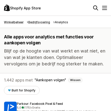
Shopify App Store
Winkelbeheer
Bedrijfsvoering
Analytics
Alle apps voor analytics met functies voor
aankopen volgen
Blijf op de hoogte van wat werkt en wat niet, en
van wat je klanten doen. Optimaliseer
vervolgens om je bedrijf nog sterker te maken.
1.442 apps met
Aankopen volgen
Wissen
Built for Shopify
Parkour: Facebook Pixel & Feed
van 5 sterren
5,0
(175)
•
Gratis
175 recensies in totaal