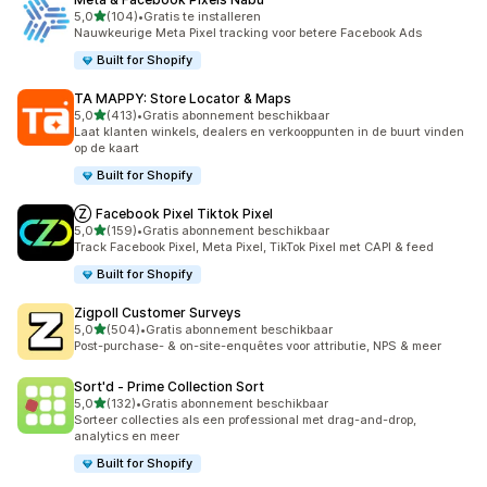
van 5 sterren
5,0
(104)
•
Gratis te installeren
104 recensies in totaal
Nauwkeurige Meta Pixel tracking voor betere Facebook Ads
Built for Shopify
TA MAPPY: Store Locator & Maps
van 5 sterren
5,0
(413)
•
Gratis abonnement beschikbaar
413 recensies in totaal
Laat klanten winkels, dealers en verkooppunten in de buurt vinden
op de kaart
Built for Shopify
Ⓩ Facebook Pixel Tiktok Pixel
van 5 sterren
5,0
(159)
•
Gratis abonnement beschikbaar
159 recensies in totaal
Track Facebook Pixel, Meta Pixel, TikTok Pixel met CAPI & feed
Built for Shopify
Zigpoll Customer Surveys
van 5 sterren
5,0
(504)
•
Gratis abonnement beschikbaar
504 recensies in totaal
Post-purchase- & on-site-enquêtes voor attributie, NPS & meer
Sort'd ‑ Prime Collection Sort
van 5 sterren
5,0
(132)
•
Gratis abonnement beschikbaar
132 recensies in totaal
Sorteer collecties als een professional met drag-and-drop,
analytics en meer
Built for Shopify