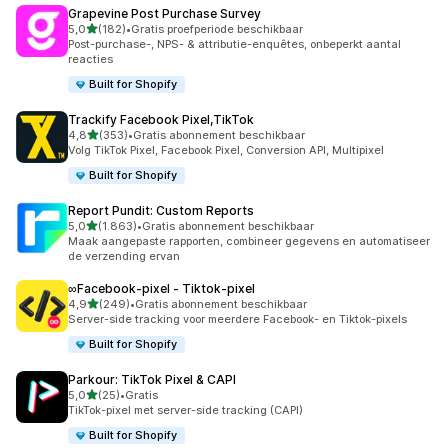
Grapevine Post Purchase Survey
van 5 sterren
5,0
(182)
•
Gratis proefperiode beschikbaar
182 recensies in totaal
Post-purchase-, NPS- & attributie-enquêtes, onbeperkt aantal
reacties
Built for Shopify
Trackify Facebook Pixel,TikTok
van 5 sterren
4,8
(353)
•
Gratis abonnement beschikbaar
353 recensies in totaal
Volg TikTok Pixel, Facebook Pixel, Conversion API, Multipixel
Built for Shopify
Report Pundit: Custom Reports
van 5 sterren
5,0
(1.863)
•
Gratis abonnement beschikbaar
1863 recensies in totaal
Maak aangepaste rapporten, combineer gegevens en automatiseer
de verzending ervan
∞Facebook‑pixel ‑ Tiktok‑pixel
van 5 sterren
4,9
(249)
•
Gratis abonnement beschikbaar
249 recensies in totaal
Server-side tracking voor meerdere Facebook- en Tiktok-pixels
Built for Shopify
Parkour: TikTok Pixel & CAPI
van 5 sterren
5,0
(25)
•
Gratis
25 recensies in totaal
TikTok-pixel met server-side tracking (CAPI)
Built for Shopify