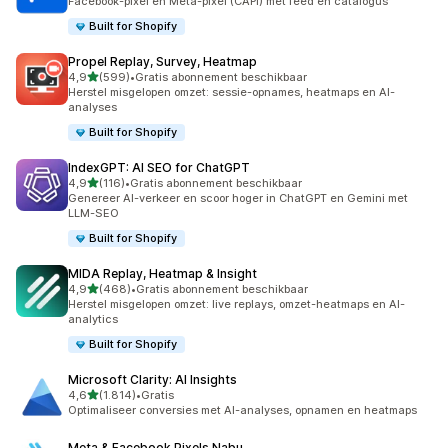
Facebook-pixel en Meta-pixel (CAPI) met feed en catalogus
Built for Shopify
Propel Replay, Survey, Heatmap
van 5 sterren
4,9
(599)
•
Gratis abonnement beschikbaar
599 recensies in totaal
Herstel misgelopen omzet: sessie-opnames, heatmaps en AI-
analyses
Built for Shopify
IndexGPT: AI SEO for ChatGPT
van 5 sterren
4,9
(116)
•
Gratis abonnement beschikbaar
116 recensies in totaal
Genereer AI-verkeer en scoor hoger in ChatGPT en Gemini met
LLM-SEO
Built for Shopify
MIDA Replay, Heatmap & Insight
van 5 sterren
4,9
(468)
•
Gratis abonnement beschikbaar
468 recensies in totaal
Herstel misgelopen omzet: live replays, omzet-heatmaps en AI-
analytics
Built for Shopify
Microsoft Clarity: AI Insights
van 5 sterren
4,6
(1.814)
•
Gratis
1814 recensies in totaal
Optimaliseer conversies met AI-analyses, opnamen en heatmaps
Meta & Facebook Pixels Nabu