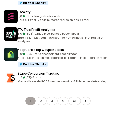
Built for Shopify
Escalafy
van 5 sterren
5,0
(68)
•
Plan gratis disponible
68 recensies in totaal
Dejá el Excel. Ve tus números reales en tiempo real.
TP: True Profit Analytics
van 5 sterren
5,0
(803)
•
Gratis proefperiode beschikbaar
803 recensies in totaal
TrueProfit houdt een nauwkeurige nettowinst bij met realtime
analyses
KeepCart: Stop Coupon Leaks
van 5 sterren
5,0
(67)
•
Gratis abonnement beschikbaar
67 recensies in totaal
Stop couponlekken met extensie-blokkering, meldingen en meer!
Built for Shopify
Stape Conversion Tracking
van 5 sterren
4,4
(37)
•
Gratis
37 recensies in totaal
Maximaliseer de ROAS met server-side GTM-conversietracking
1
2
3
4
61