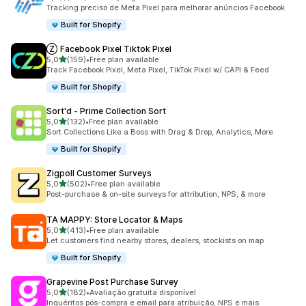
104 total de avaliações
Tracking preciso de Meta Pixel para melhorar anúncios Facebook
Built for Shopify
Ⓩ Facebook Pixel Tiktok Pixel
de 5 estrelas
5,0
(159)
•
Free plan available
159 total de avaliações
Track Facebook Pixel, Meta Pixel, TikTok Pixel w/ CAPI & Feed
Built for Shopify
Sort'd ‑ Prime Collection Sort
de 5 estrelas
5,0
(132)
•
Free plan available
132 total de avaliações
Sort Collections Like a Boss with Drag & Drop, Analytics, More
Built for Shopify
Zigpoll Customer Surveys
de 5 estrelas
5,0
(502)
•
Free plan available
502 total de avaliações
Post-purchase & on-site surveys for attribution, NPS, & more
TA MAPPY: Store Locator & Maps
de 5 estrelas
5,0
(413)
•
Free plan available
413 total de avaliações
Let customers find nearby stores, dealers, stockists on map
Built for Shopify
Grapevine Post Purchase Survey
de 5 estrelas
5,0
(182)
•
Avaliação gratuita disponível
182 total de avaliações
Inquéritos pós-compra e email para atribuição, NPS e mais