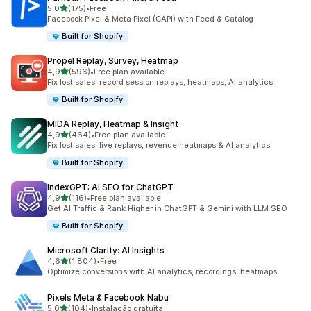
de 5 estrelas
5,0
(175)
•
Free
175 total de avaliações
Facebook Pixel & Meta Pixel (CAPI) with Feed & Catalog
Built for Shopify
Propel Replay, Survey, Heatmap
de 5 estrelas
4,9
(596)
•
Free plan available
596 total de avaliações
Fix lost sales: record session replays, heatmaps, AI analytics
Built for Shopify
MIDA Replay, Heatmap & Insight
de 5 estrelas
4,9
(464)
•
Free plan available
464 total de avaliações
Fix lost sales: live replays, revenue heatmaps & AI analytics
Built for Shopify
IndexGPT: AI SEO for ChatGPT
de 5 estrelas
4,9
(116)
•
Free plan available
116 total de avaliações
Get AI Traffic & Rank Higher in ChatGPT & Gemini with LLM SEO
Built for Shopify
Microsoft Clarity: AI Insights
de 5 estrelas
4,6
(1.804)
•
Free
1804 total de avaliações
Optimize conversions with AI analytics, recordings, heatmaps
Pixels Meta & Facebook Nabu
de 5 estrelas
5,0
(104)
•
Instalação gratuita