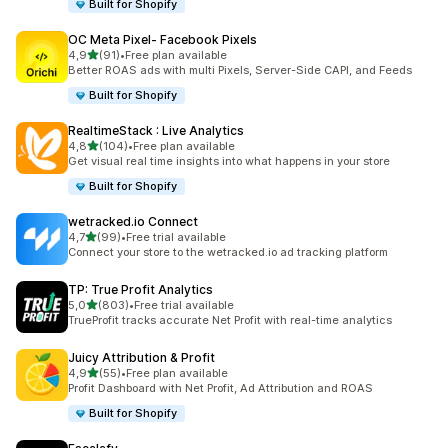
Built for Shopify
OC Meta Pixel‑ Facebook Pixels
de 5 estrelas
4,9
(91)
•
Free plan available
91 total de avaliações
Better ROAS ads with multi Pixels, Server-Side CAPI, and Feeds
Built for Shopify
RealtimeStack : Live Analytics
de 5 estrelas
4,8
(104)
•
Free plan available
104 total de avaliações
Get visual real time insights into what happens in your store
Built for Shopify
wetracked.io Connect
de 5 estrelas
4,7
(99)
•
Free trial available
99 total de avaliações
Connect your store to the wetracked.io ad tracking platform
TP: True Profit Analytics
de 5 estrelas
5,0
(803)
•
Free trial available
803 total de avaliações
TrueProfit tracks accurate Net Profit with real-time analytics
Juicy Attribution & Profit
de 5 estrelas
4,9
(55)
•
Free plan available
55 total de avaliações
Profit Dashboard with Net Profit, Ad Attribution and ROAS
Built for Shopify