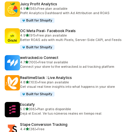
Juicy Profit Analytics
เต็ม 5 ดาว
4.9
(56)
•
Free plan available
ทั้งหมด 56 รีวิว
Profit Analytics Dashboard with Ad Attribution and ROAS
Built for Shopify
OC Meta Pixel‑ Facebook Pixels
เต็ม 5 ดาว
4.9
(91)
•
Free plan available
ทั้งหมด 91 รีวิว
Better ROAS ads with multi Pixels, Server-Side CAPI, and Feeds
Built for Shopify
wetracked.io Connect
เต็ม 5 ดาว
4.7
(100)
•
Free trial available
ทั้งหมด 100 รีวิว
Connect your store to the wetracked.io ad tracking platform
RealtimeStack : Live Analytics
เต็ม 5 ดาว
4.8
(103)
•
Free plan available
ทั้งหมด 103 รีวิว
Get visual real time insights into what happens in your store
Built for Shopify
Escalafy
เต็ม 5 ดาว
5.0
(68)
•
Plan gratis disponible
ทั้งหมด 68 รีวิว
Dejá el Excel. Ve tus números reales en tiempo real.
Stape Conversion Tracking
เต็ม 5 ดาว
4.4
(38)
•
Free
ทั้งหมด 38 รีวิว