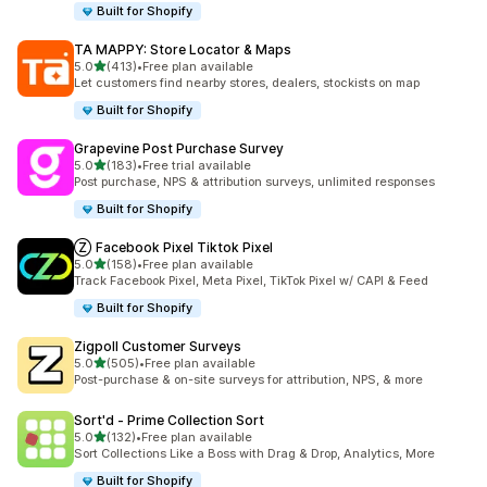
Built for Shopify
TA MAPPY: Store Locator & Maps
เต็ม 5 ดาว
5.0
(413)
•
Free plan available
ทั้งหมด 413 รีวิว
Let customers find nearby stores, dealers, stockists on map
Built for Shopify
Grapevine Post Purchase Survey
เต็ม 5 ดาว
5.0
(183)
•
Free trial available
ทั้งหมด 183 รีวิว
Post purchase, NPS & attribution surveys, unlimited responses
Built for Shopify
Ⓩ Facebook Pixel Tiktok Pixel
เต็ม 5 ดาว
5.0
(158)
•
Free plan available
ทั้งหมด 158 รีวิว
Track Facebook Pixel, Meta Pixel, TikTok Pixel w/ CAPI & Feed
Built for Shopify
Zigpoll Customer Surveys
เต็ม 5 ดาว
5.0
(505)
•
Free plan available
ทั้งหมด 505 รีวิว
Post-purchase & on-site surveys for attribution, NPS, & more
Sort'd ‑ Prime Collection Sort
เต็ม 5 ดาว
5.0
(132)
•
Free plan available
ทั้งหมด 132 รีวิว
Sort Collections Like a Boss with Drag & Drop, Analytics, More
Built for Shopify