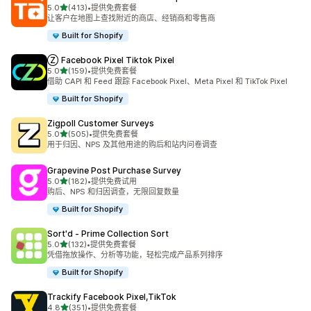
星（满分 5 星）
5.0
(413)
•
提供免费套餐
总共 413 条评论
让客户在地图上查找附近的商店、经销商和零售商
Built for Shopify
Ⓩ Facebook Pixel Tiktok Pixel
星（满分 5 星）
5.0
(159)
•
提供免费套餐
总共 159 条评论
借助 CAPI 和 Feed 跟踪 Facebook Pixel、Meta Pixel 和 TikTok Pixel
Built for Shopify
Zigpoll Customer Surveys
星（满分 5 星）
5.0
(505)
•
提供免费套餐
总共 505 条评论
用于归因、NPS 及其他用途的购后和站内问卷调查
Grapevine Post Purchase Survey
星（满分 5 星）
5.0
(182)
•
提供免费试用
总共 182 条评论
购后、NPS 和归因调查，无限回复数量
Built for Shopify
Sort'd ‑ Prime Collection Sort
星（满分 5 星）
5.0
(132)
•
提供免费套餐
总共 132 条评论
凭借拖放操作、分析等功能，轻松完成产品系列排序
Built for Shopify
Trackify Facebook Pixel,TikTok
星（满分 5 星）
4.8
(351)
•
提供免费套餐