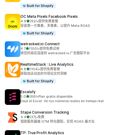
Built for Shopify
OC Meta Pixels Facebook Pixels
星（满分 5 星）
4.9
(92)
•
提供免费套餐
总共 92 条评论
安装第一方像素，多像素，以提升 Meta ROAS
Built for Shopify
wetracked.io Connect
星（满分 5 星）
4.7
(100)
•
提供免费试用
总共 100 条评论
将您的商店连接到 wetracked.io 广告跟踪平台
RealtimeStack : Live Analytics
星（满分 5 星）
4.8
(104)
•
提供免费套餐
总共 104 条评论
获取商店动态的可视化实时洞察
Built for Shopify
Escalafy
星（满分 5 星）
5.0
(68)
•
Plan gratis disponible
总共 68 条评论
Dejá el Excel. Ve tus números reales en tiempo real.
Stape Conversion Tracking
星（满分 5 星）
4.4
(37)
•
免费
总共 37 条评论
借助服务器端 GTM 转化跟踪，实现 ROAS 最大化
TP: True Profit Analytics