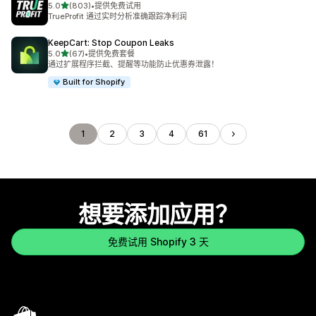
星（满分 5 星）
5.0
(803)
•
提供免费试用
总共 803 条评论
TrueProfit 通过实时分析准确跟踪净利润
KeepCart: Stop Coupon Leaks
星（满分 5 星）
5.0
(67)
•
提供免费套餐
总共 67 条评论
通过扩展程序拦截、提醒等功能防止优惠券泄露！
Built for Shopify
1
2
3
4
61
想要添加应用？
免费试用 Shopify 3 天