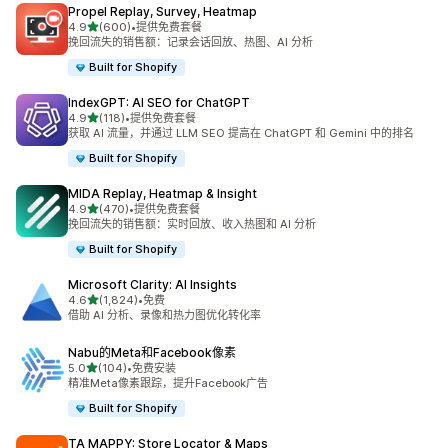
Propel Replay, Survey, Heatmap
星（满分 5 星）
4.9
(600)
•
提供免费套餐
总共 600 条评论
挽回流失的销售额：记录会话回放、热图、AI 分析
Built for Shopify
IndexGPT: AI SEO for ChatGPT
星（满分 5 星）
4.9
(118)
•
提供免费套餐
总共 118 条评论
获取 AI 流量，并通过 LLM SEO 提高在 ChatGPT 和 Gemini 中的排名
Built for Shopify
MIDA Replay, Heatmap & Insight
星（满分 5 星）
4.9
(470)
•
提供免费套餐
总共 470 条评论
挽回流失的销售额：实时回放、收入热图和 AI 分析
Built for Shopify
Microsoft Clarity: AI Insights
星（满分 5 星）
4.6
(1,824)
•
免费
总共 1824 条评论
借助 AI 分析、录像和热力图优化转化率
Nabu的Meta和Facebook像素
星（满分 5 星）
5.0
(104)
•
免费安装
总共 104 条评论
精准Meta像素跟踪，提升Facebook广告
Built for Shopify
TA MAPPY: Store Locator & Maps