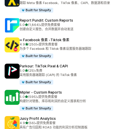
总共 351 条评论
跟踪 Meta 像素 Facebook、TikTok 像素、CAPI、数据源和目录
Built for Shopify
Report Pundit: Custom Reports
星（满分 5 星）
5.0
(1,864)
•
提供免费套餐
总共 1864 条评论
创建自定义报告、合并数据并自动发送
∞ Facebook 像素 ‑Tiktok 像素
星（满分 5 星）
4.9
(250)
•
提供免费套餐
总共 250 条评论
为多个 Facebook 和 Tiktok 像素设置服务器端跟踪
Built for Shopify
Parkour: TikTok Pixel & CAPI
星（满分 5 星）
5.0
(25)
•
免费
总共 25 条评论
采用服务器端跟踪 (CAPI) 的 TikTok 像素
Built for Shopify
Mipler ‑ Custom Reports
星（满分 5 星）
5.0
(595)
•
提供免费套餐
总共 595 条评论
构建针对销售、库存和利润的自定义报表和分析
Built for Shopify
Juicy Profit Analytics
星（满分 5 星）
4.9
(56)
•
提供免费套餐
总共 56 条评论
具有广告归因和 ROAS 功能的利润分析控制面板