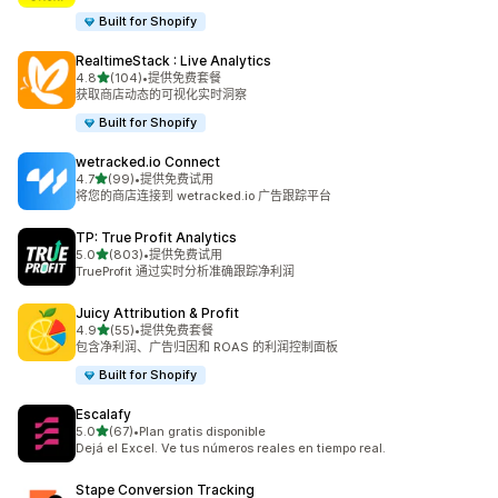
Built for Shopify
RealtimeStack : Live Analytics
星（满分 5 星）
4.8
(104)
•
提供免费套餐
总共 104 条评论
获取商店动态的可视化实时洞察
Built for Shopify
wetracked.io Connect
星（满分 5 星）
4.7
(99)
•
提供免费试用
总共 99 条评论
将您的商店连接到 wetracked.io 广告跟踪平台
TP: True Profit Analytics
星（满分 5 星）
5.0
(803)
•
提供免费试用
总共 803 条评论
TrueProfit 通过实时分析准确跟踪净利润
Juicy Attribution & Profit
星（满分 5 星）
4.9
(55)
•
提供免费套餐
总共 55 条评论
包含净利润、广告归因和 ROAS 的利润控制面板
Built for Shopify
Escalafy
星（满分 5 星）
5.0
(67)
•
Plan gratis disponible
总共 67 条评论
Dejá el Excel. Ve tus números reales en tiempo real.
Stape Conversion Tracking