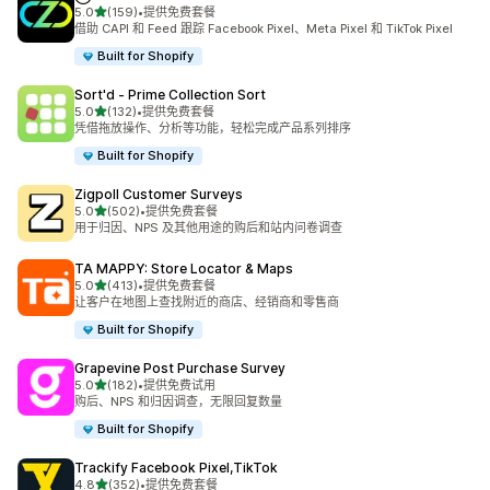
星（满分 5 星）
5.0
(159)
•
提供免费套餐
总共 159 条评论
借助 CAPI 和 Feed 跟踪 Facebook Pixel、Meta Pixel 和 TikTok Pixel
Built for Shopify
Sort'd ‑ Prime Collection Sort
星（满分 5 星）
5.0
(132)
•
提供免费套餐
总共 132 条评论
凭借拖放操作、分析等功能，轻松完成产品系列排序
Built for Shopify
Zigpoll Customer Surveys
星（满分 5 星）
5.0
(502)
•
提供免费套餐
总共 502 条评论
用于归因、NPS 及其他用途的购后和站内问卷调查
TA MAPPY: Store Locator & Maps
星（满分 5 星）
5.0
(413)
•
提供免费套餐
总共 413 条评论
让客户在地图上查找附近的商店、经销商和零售商
Built for Shopify
Grapevine Post Purchase Survey
星（满分 5 星）
5.0
(182)
•
提供免费试用
总共 182 条评论
购后、NPS 和归因调查，无限回复数量
Built for Shopify
Trackify Facebook Pixel,TikTok
星（满分 5 星）
4.8
(352)
•
提供免费套餐