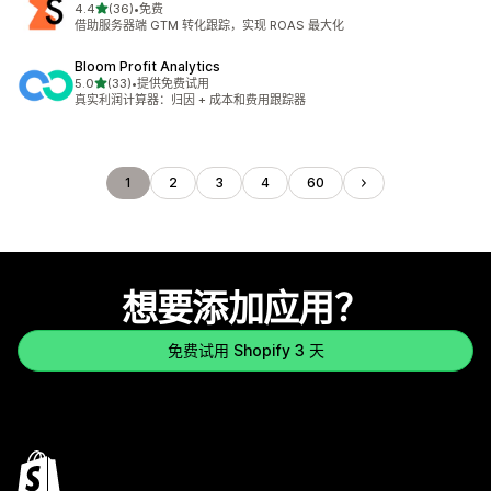
星（满分 5 星）
4.4
(36)
•
免费
总共 36 条评论
借助服务器端 GTM 转化跟踪，实现 ROAS 最大化
Bloom Profit Analytics
星（满分 5 星）
5.0
(33)
•
提供免费试用
总共 33 条评论
真实利润计算器：归因 + 成本和费用跟踪器
1
2
3
4
60
想要添加应用？
免费试用 Shopify 3 天