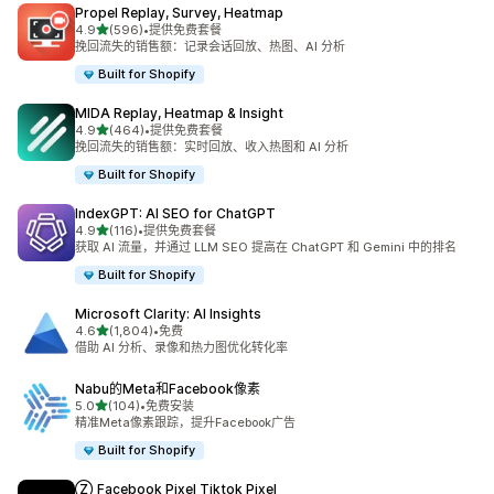
Propel Replay, Survey, Heatmap
星（满分 5 星）
4.9
(596)
•
提供免费套餐
总共 596 条评论
挽回流失的销售额：记录会话回放、热图、AI 分析
Built for Shopify
MIDA Replay, Heatmap & Insight
星（满分 5 星）
4.9
(464)
•
提供免费套餐
总共 464 条评论
挽回流失的销售额：实时回放、收入热图和 AI 分析
Built for Shopify
IndexGPT: AI SEO for ChatGPT
星（满分 5 星）
4.9
(116)
•
提供免费套餐
总共 116 条评论
获取 AI 流量，并通过 LLM SEO 提高在 ChatGPT 和 Gemini 中的排名
Built for Shopify
Microsoft Clarity: AI Insights
星（满分 5 星）
4.6
(1,804)
•
免费
总共 1804 条评论
借助 AI 分析、录像和热力图优化转化率
Nabu的Meta和Facebook像素
星（满分 5 星）
5.0
(104)
•
免费安装
总共 104 条评论
精准Meta像素跟踪，提升Facebook广告
Built for Shopify
Ⓩ Facebook Pixel Tiktok Pixel