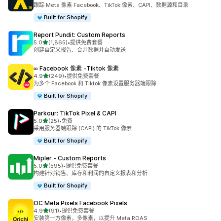
总共 352 条评论
跟踪 Meta 像素 Facebook、TikTok 像素、CAPI、数据源和目录
Built for Shopify
Report Pundit: Custom Reports
星（满分 5 星）
5.0
(1,865)
•
提供免费套餐
总共 1865 条评论
创建自定义报告、合并数据并自动发送
∞ Facebook 像素 ‑Tiktok 像素
星（满分 5 星）
4.9
(249)
•
提供免费套餐
总共 249 条评论
为多个 Facebook 和 Tiktok 像素设置服务器端跟踪
Built for Shopify
Parkour: TikTok Pixel & CAPI
星（满分 5 星）
5.0
(25)
•
免费
总共 25 条评论
采用服务器端跟踪 (CAPI) 的 TikTok 像素
Built for Shopify
Mipler ‑ Custom Reports
星（满分 5 星）
5.0
(595)
•
提供免费套餐
总共 595 条评论
构建针对销售、库存和利润的自定义报表和分析
Built for Shopify
OC Meta Pixels Facebook Pixels
星（满分 5 星）
4.9
(91)
•
提供免费套餐
总共 91 条评论
安装第一方像素，多像素，以提升 Meta ROAS