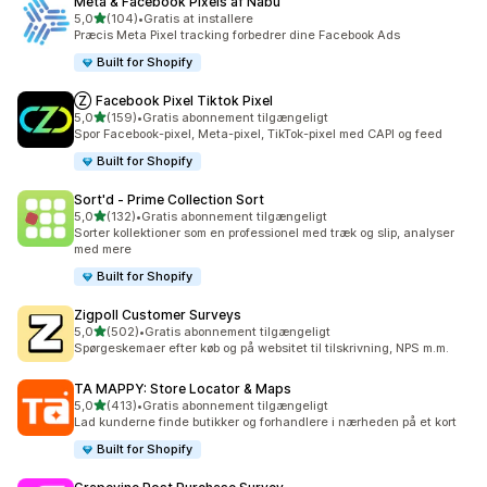
Meta & Facebook Pixels af Nabu
ud af 5 stjerner
5,0
(104)
•
Gratis at installere
104 anmeldelser i alt
Præcis Meta Pixel tracking forbedrer dine Facebook Ads
Built for Shopify
Ⓩ Facebook Pixel Tiktok Pixel
ud af 5 stjerner
5,0
(159)
•
Gratis abonnement tilgængeligt
159 anmeldelser i alt
Spor Facebook-pixel, Meta-pixel, TikTok-pixel med CAPI og feed
Built for Shopify
Sort'd ‑ Prime Collection Sort
ud af 5 stjerner
5,0
(132)
•
Gratis abonnement tilgængeligt
132 anmeldelser i alt
Sorter kollektioner som en professionel med træk og slip, analyser
med mere
Built for Shopify
Zigpoll Customer Surveys
ud af 5 stjerner
5,0
(502)
•
Gratis abonnement tilgængeligt
502 anmeldelser i alt
Spørgeskemaer efter køb og på websitet til tilskrivning, NPS m.m.
TA MAPPY: Store Locator & Maps
ud af 5 stjerner
5,0
(413)
•
Gratis abonnement tilgængeligt
413 anmeldelser i alt
Lad kunderne finde butikker og forhandlere i nærheden på et kort
Built for Shopify