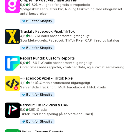
Grapevine Post Purchase Survey
ud af 5 stjerner
5,0
(182)
•
Mulighed for gratis prøveperiode
182 anmeldelser i alt
Spørgeskemaer til efter køb, NPS og tilskrivning med ubegrænset
antal besvarelser
Built for Shopify
Trackify Facebook Pixel,TikTok
ud af 5 stjerner
4,8
(352)
•
Gratis abonnement tilgængeligt
352 anmeldelser i alt
Spor Meta-pixels, Facebook, TikTok Pixel, CAPI, feed og katalog
Built for Shopify
Report Pundit: Custom Reports
ud af 5 stjerner
5,0
(1.864)
•
Gratis abonnement tilgængeligt
1864 anmeldelser i alt
Opret tilpassede rapporter, kombiner data, og automatiser levering
∞ Facebook Pixel ‑Tiktok Pixel
ud af 5 stjerner
4,9
(249)
•
Gratis abonnement tilgængeligt
249 anmeldelser i alt
Server Side Tracking til Multi Facebook & Tiktok Pixels
Built for Shopify
Parkour: TikTok Pixel & CAPI
ud af 5 stjerner
5,0
(25)
•
Gratis
25 anmeldelser i alt
TikTok Pixel med sporing på serversiden (CAPI)
Built for Shopify
Mipler ‑ Custom Reports