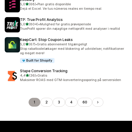
ud af 5 stjerner
5,0
(68)
•
Plan gratis disponible
68 anmeldelser i alt
Dejá el Excel. Ve tus números reales en tiempo real.
TP: True Profit Analytics
ud af 5 stjerner
5,0
(804)
•
Mulighed for gratis prøveperiode
804 anmeldelser i alt
TrueProfit sporer din nøjagtige nettoprofit med analyser i realtid
KeepCart: Stop Coupon Leaks
ud af 5 stjerner
5,0
(67)
•
Gratis abonnement tilgængeligt
67 anmeldelser i alt
Stop rabatkodelækager med blokering af udvidelser, notifikationer
og meget mere!
Built for Shopify
Stape Conversion Tracking
ud af 5 stjerner
4,4
(36)
•
Gratis
36 anmeldelser i alt
Maksimer ROAS med GTM-konverteringssporing på serversiden
1
2
3
4
60