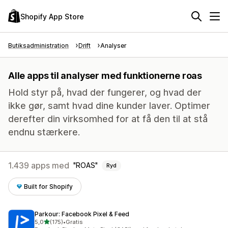
Shopify App Store
Butiksadministration
Drift
Analyser
Alle apps til analyser med funktionerne roas
Hold styr på, hvad der fungerer, og hvad der
ikke gør, samt hvad dine kunder laver. Optimer
derefter din virksomhed for at få den til at stå
endnu stærkere.
1.439 apps med
ROAS
Ryd
Built for Shopify
Parkour: Facebook Pixel & Feed
ud af 5 stjerner
5,0
(175)
•
Gratis
175 anmeldelser i alt