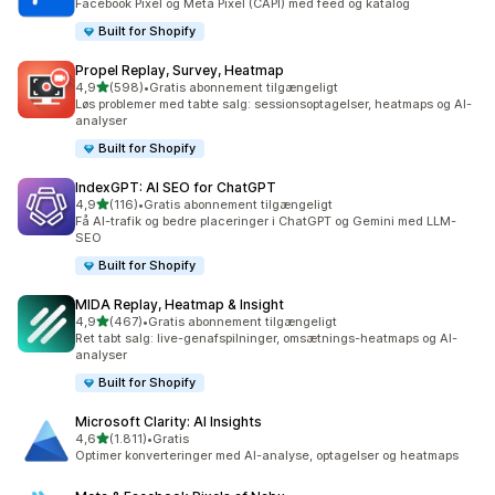
Facebook Pixel og Meta Pixel (CAPI) med feed og katalog
Built for Shopify
Propel Replay, Survey, Heatmap
ud af 5 stjerner
4,9
(598)
•
Gratis abonnement tilgængeligt
598 anmeldelser i alt
Løs problemer med tabte salg: sessionsoptagelser, heatmaps og AI-
analyser
Built for Shopify
IndexGPT: AI SEO for ChatGPT
ud af 5 stjerner
4,9
(116)
•
Gratis abonnement tilgængeligt
116 anmeldelser i alt
Få AI-trafik og bedre placeringer i ChatGPT og Gemini med LLM-
SEO
Built for Shopify
MIDA Replay, Heatmap & Insight
ud af 5 stjerner
4,9
(467)
•
Gratis abonnement tilgængeligt
467 anmeldelser i alt
Ret tabt salg: live-genafspilninger, omsætnings-heatmaps og AI-
analyser
Built for Shopify
Microsoft Clarity: AI Insights
ud af 5 stjerner
4,6
(1.811)
•
Gratis
1811 anmeldelser i alt
Optimer konverteringer med AI-analyse, optagelser og heatmaps