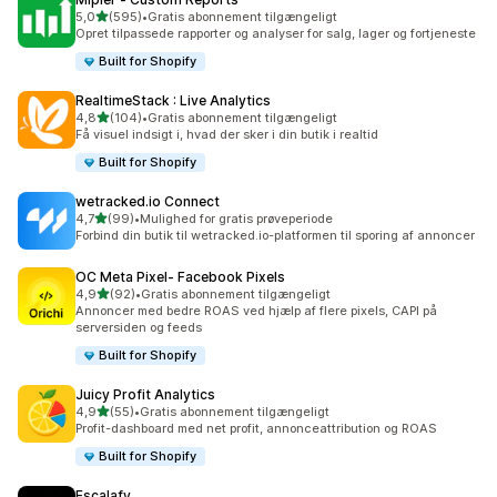
ud af 5 stjerner
5,0
(595)
•
Gratis abonnement tilgængeligt
595 anmeldelser i alt
Opret tilpassede rapporter og analyser for salg, lager og fortjeneste
Built for Shopify
RealtimeStack : Live Analytics
ud af 5 stjerner
4,8
(104)
•
Gratis abonnement tilgængeligt
104 anmeldelser i alt
Få visuel indsigt i, hvad der sker i din butik i realtid
Built for Shopify
wetracked.io Connect
ud af 5 stjerner
4,7
(99)
•
Mulighed for gratis prøveperiode
99 anmeldelser i alt
Forbind din butik til wetracked.io-platformen til sporing af annoncer
OC Meta Pixel‑ Facebook Pixels
ud af 5 stjerner
4,9
(92)
•
Gratis abonnement tilgængeligt
92 anmeldelser i alt
Annoncer med bedre ROAS ved hjælp af flere pixels, CAPI på
serversiden og feeds
Built for Shopify
Juicy Profit Analytics
ud af 5 stjerner
4,9
(55)
•
Gratis abonnement tilgængeligt
55 anmeldelser i alt
Profit-dashboard med net profit, annonceattribution og ROAS
Built for Shopify
Escalafy