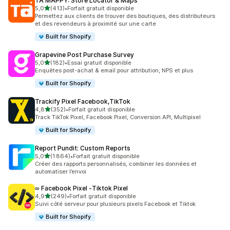
TA MAPPY: Store Locator & Maps
étoile(s) sur 5
5,0
(413)
•
Forfait gratuit disponible
413 avis au total
Permettez aux clients de trouver des boutiques, des distributeurs
et des revendeurs à proximité sur une carte
Built for Shopify
Grapevine Post Purchase Survey
étoile(s) sur 5
5,0
(182)
•
Essai gratuit disponible
182 avis au total
Enquêtes post-achat & email pour attribution, NPS et plus
Built for Shopify
Trackify Pixel Facebook,TikTok
étoile(s) sur 5
4,8
(352)
•
Forfait gratuit disponible
352 avis au total
Track TikTok Pixel, Facebook Pixel, Conversion API, Multipixel
Built for Shopify
Report Pundit: Custom Reports
étoile(s) sur 5
5,0
(1 864)
•
Forfait gratuit disponible
1864 avis au total
Créer des rapports personnalisés, combiner les données et
automatiser l’envoi
∞ Facebook Pixel ‑Tiktok Pixel
étoile(s) sur 5
4,9
(249)
•
Forfait gratuit disponible
249 avis au total
Suivi côté serveur pour plusieurs pixels Facebook et Tiktok
Built for Shopify