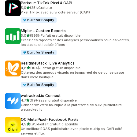
Parkour: TikTok Pixel & CAPI
étoile(s) sur 5
5,0
(25)
•
Gratuite
25 avis au total
Pixel TikTok avec suivi côté serveur (CAPI)
Built for Shopify
Mipler ‑ Custom Reports
étoile(s) sur 5
5,0
(595)
•
Forfait gratuit disponible
595 avis au total
Créez des rapports et des analyses personnalisés pour les ventes,
les stocks et les bénéfices
Built for Shopify
RealtimeStack : Live Analytics
étoile(s) sur 5
4,8
(104)
•
Forfait gratuit disponible
104 avis au total
Obtenez des aperçus visuels en temps réel de ce qui se passe
dans votre boutique
Built for Shopify
wetracked.io Connect
étoile(s) sur 5
4,7
(99)
•
Essai gratuit disponible
99 avis au total
Connectez votre boutique à la plateforme de suivi publicitaire
wetracked.io
OC Meta Pixel‑ Facebook Pixels
étoile(s) sur 5
4,9
(91)
•
Forfait gratuit disponible
91 avis au total
Un meilleur ROAS publicitaire avec pixels multiples, CAPI côté
serveur et flux