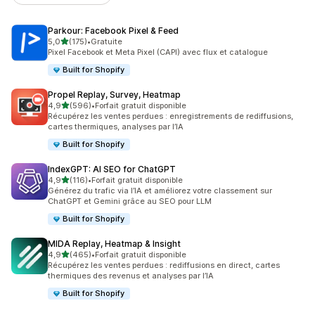
Parkour: Facebook Pixel & Feed
étoile(s) sur 5
5,0
(175)
•
Gratuite
175 avis au total
Pixel Facebook et Meta Pixel (CAPI) avec flux et catalogue
Built for Shopify
Propel Replay, Survey, Heatmap
étoile(s) sur 5
4,9
(596)
•
Forfait gratuit disponible
596 avis au total
Récupérez les ventes perdues : enregistrements de rediffusions,
cartes thermiques, analyses par l’IA
Built for Shopify
IndexGPT: AI SEO for ChatGPT
étoile(s) sur 5
4,9
(116)
•
Forfait gratuit disponible
116 avis au total
Générez du trafic via l’IA et améliorez votre classement sur
ChatGPT et Gemini grâce au SEO pour LLM
Built for Shopify
MIDA Replay, Heatmap & Insight
étoile(s) sur 5
4,9
(465)
•
Forfait gratuit disponible
465 avis au total
Récupérez les ventes perdues : rediffusions en direct, cartes
thermiques des revenus et analyses par l’IA
Built for Shopify