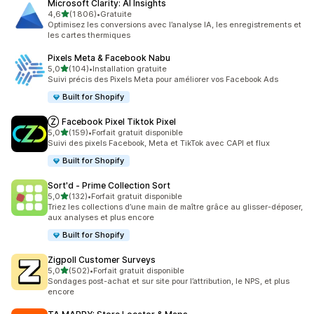
Microsoft Clarity: AI Insights
étoile(s) sur 5
4,6
(1 806)
•
Gratuite
1806 avis au total
Optimisez les conversions avec l’analyse IA, les enregistrements et
les cartes thermiques
Pixels Meta & Facebook Nabu
étoile(s) sur 5
5,0
(104)
•
Installation gratuite
104 avis au total
Suivi précis des Pixels Meta pour améliorer vos Facebook Ads
Built for Shopify
Ⓩ Facebook Pixel Tiktok Pixel
étoile(s) sur 5
5,0
(159)
•
Forfait gratuit disponible
159 avis au total
Suivi des pixels Facebook, Meta et TikTok avec CAPI et flux
Built for Shopify
Sort'd ‑ Prime Collection Sort
étoile(s) sur 5
5,0
(132)
•
Forfait gratuit disponible
132 avis au total
Triez les collections d’une main de maître grâce au glisser-déposer,
aux analyses et plus encore
Built for Shopify
Zigpoll Customer Surveys
étoile(s) sur 5
5,0
(502)
•
Forfait gratuit disponible
502 avis au total
Sondages post-achat et sur site pour l’attribution, le NPS, et plus
encore