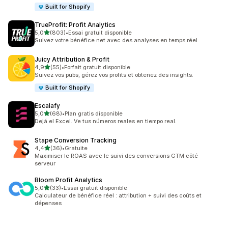
Built for Shopify
TrueProfit: Profit Analytics
étoile(s) sur 5
5,0
(803)
•
Essai gratuit disponible
803 avis au total
Suivez votre bénéfice net avec des analyses en temps réel.
Juicy Attribution & Profit
étoile(s) sur 5
4,9
(55)
•
Forfait gratuit disponible
55 avis au total
Suivez vos pubs, gérez vos profits et obtenez des insights.
Built for Shopify
Escalafy
étoile(s) sur 5
5,0
(68)
•
Plan gratis disponible
68 avis au total
Dejá el Excel. Ve tus números reales en tiempo real.
Stape Conversion Tracking
étoile(s) sur 5
4,4
(36)
•
Gratuite
36 avis au total
Maximiser le ROAS avec le suivi des conversions GTM côté
serveur
Bloom Profit Analytics
étoile(s) sur 5
5,0
(33)
•
Essai gratuit disponible
33 avis au total
Calculateur de bénéfice réel : attribution + suivi des coûts et
dépenses