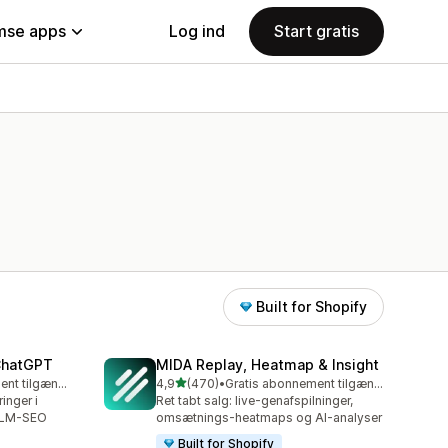
se apps
Log ind
Start gratis
Built for Shopify
 ChatGPT
MIDA Replay, Heatmap & Insight
ud af 5 stjerner
Gratis abonnement tilgængeligt
4,9
(470)
•
Gratis abonnement tilgængeligt
470 anmeldelser i alt
inger i
Ret tabt salg: live-genafspilninger,
LLM-SEO
omsætnings-heatmaps og AI-analyser
Built for Shopify