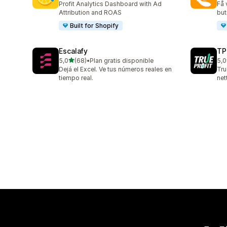
Profit Analytics Dashboard with Ad
Få 
Attribution and ROAS
buti
Built for Shopify
Escalafy
TP
ud af 5 stjerner
5,0
(68)
•
Plan gratis disponible
5,0
68 anmeldelser i alt
803
Dejá el Excel. Ve tus números reales en
Tru
tiempo real.
net