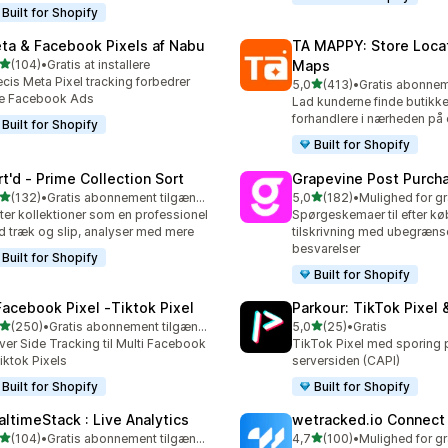
Built for Shopify
ta & Facebook Pixels af Nabu
TA MAPPY: Store Loca
ud af 5 stjerner
(104)
•
Gratis at installere
Maps
 anmeldelser i alt
cis Meta Pixel tracking forbedrer
ud af 5 stjerner
5,0
(413)
•
413 anmeldelser i alt
ne Facebook Ads
Lad kunderne finde butikke
forhandlere i nærheden på 
Built for Shopify
Built for Shopify
rt'd ‑ Prime Collection Sort
Grapevine Post Purch
ud af 5 stjerner
ud af 5 stjerner
(132)
•
Gratis abonnement tilgængeligt
5,0
(182)
•
 anmeldelser i alt
182 anmeldelser i alt
ter kollektioner som en professionel
Spørgeskemaer til efter k
 træk og slip, analyser med mere
tilskrivning med ubegrænse
besvarelser
Built for Shopify
Built for Shopify
Facebook Pixel ‑Tiktok Pixel
Parkour: TikTok Pixel 
ud af 5 stjerner
ud af 5 stjerner
(250)
•
Gratis abonnement tilgængeligt
5,0
(25)
•
Gratis
 anmeldelser i alt
25 anmeldelser i alt
ver Side Tracking til Multi Facebook
TikTok Pixel med sporing 
iktok Pixels
serversiden (CAPI)
Built for Shopify
Built for Shopify
altimeStack : Live Analytics
wetracked.io Connect
ud af 5 stjerner
ud af 5 stjerner
(104)
•
Gratis abonnement tilgængeligt
4,7
(100)
•
 anmeldelser i alt
100 anmeldelser i alt