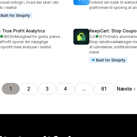
visuel indsigt i, hvad der sker i din
Forbind din butik til wetrac
k i realtid
platformen til sporing af a
Built for Shopify
: True Profit Analytics
KeepCart: Stop Coupo
ud af 5 stjerner
ud af 5 stjerner
(803)
•
Mulighed for gratis prøveperiode
5,0
(67)
•
 anmeldelser i alt
67 anmeldelser i alt
eProfit sporer din nøjagtige
Stop rabatkodelækager me
toprofit med analyser i realtid
af udvidelser, notifikation
mere!
Built for Shopify
Næste
1
2
3
4
…
61