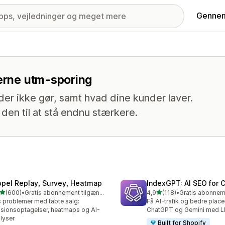
Gennem
nerne utm-sporing
der ikke gør, samt hvad dine kunder laver.
den til at stå endnu stærkere.
opel Replay, Survey, Heatmap
IndexGPT: AI SEO for
ud af 5 stjerner
ud af 5 stjerner
(600)
•
Gratis abonnement tilgængeligt
4,9
(118)
•
 anmeldelser i alt
118 anmeldelser i alt
 problemer med tabte salg:
Få AI-trafik og bedre placer
sionsoptagelser, heatmaps og AI-
ChatGPT og Gemini med 
lyser
Built for Shopify