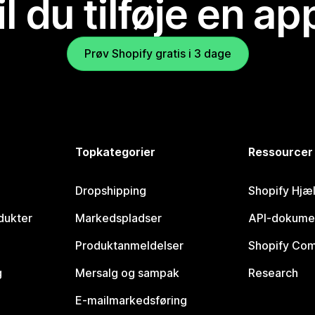
il du tilføje en ap
Prøv Shopify gratis i 3 dage
Topkategorier
Ressourcer
Dropshipping
Shopify Hjæ
dukter
Markedspladser
API-dokume
Produktanmeldelser
Shopify Co
g
Mersalg og sampak
Research
E-mailmarkedsføring