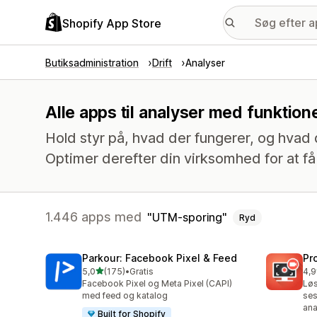
Shopify App Store
Butiksadministration
Drift
Analyser
Alle apps til analyser med funktio
Hold styr på, hvad der fungerer, og hvad 
Optimer derefter din virksomhed for at få 
1.446 apps med
UTM-sporing
Ryd
Parkour: Facebook Pixel & Feed
Pr
ud af 5 stjerner
5,0
(175)
•
Gratis
4,9
175 anmeldelser i alt
600
Facebook Pixel og Meta Pixel (CAPI)
Løs
med feed og katalog
ses
ana
Built for Shopify