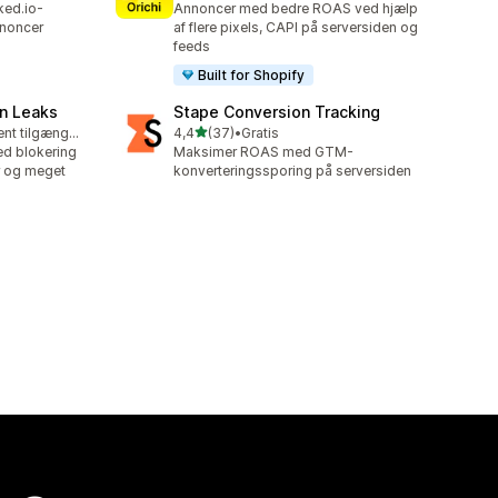
ked.io-
Annoncer med bedre ROAS ved hjælp
nnoncer
af flere pixels, CAPI på serversiden og
feeds
Built for Shopify
n Leaks
Stape Conversion Tracking
ud af 5 stjerner
Gratis abonnement tilgængeligt
4,4
(37)
•
Gratis
37 anmeldelser i alt
d blokering
Maksimer ROAS med GTM-
er og meget
konverteringssporing på serversiden