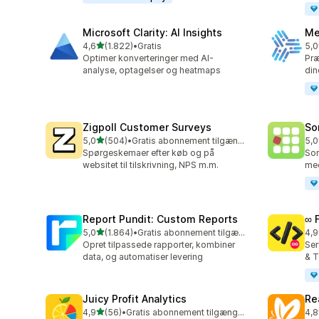
Microsoft Clarity: AI Insights
Me
ud af 5 stjerner
4,6
(1.822)
•
Gratis
5,0
1822 anmeldelser i alt
104
Optimer konverteringer med AI-
Præ
analyse, optagelser og heatmaps
di
Zigpoll Customer Surveys
So
ud af 5 stjerner
5,0
(504)
•
Gratis abonnement tilgængeligt
5,0
504 anmeldelser i alt
132
Spørgeskemaer efter køb og på
Sor
websitet til tilskrivning, NPS m.m.
med
Report Pundit: Custom Reports
∞ 
ud af 5 stjerner
5,0
(1.864)
•
Gratis abonnement tilgængeligt
4,9
1864 anmeldelser i alt
250
Opret tilpassede rapporter, kombiner
Ser
data, og automatiser levering
& T
Juicy Profit Analytics
Re
ud af 5 stjerner
4,9
(56)
•
Gratis abonnement tilgængeligt
4,8
56 anmeldelser i alt
104