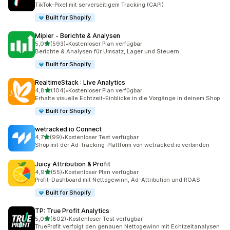
25 Rezensionen insgesamt
TikTok-Pixel mit serverseitigem Tracking (CAPI)
Built for Shopify
Mipler ‑ Berichte & Analysen
von 5 Sternen
5,0
(593)
•
Kostenloser Plan verfügbar
593 Rezensionen insgesamt
Berichte & Analysen für Umsatz, Lager und Steuern
Built for Shopify
RealtimeStack : Live Analytics
von 5 Sternen
4,8
(104)
•
Kostenloser Plan verfügbar
104 Rezensionen insgesamt
Erhalte visuelle Echtzeit-Einblicke in die Vorgänge in deinem Shop
Built for Shopify
wetracked.io Connect
von 5 Sternen
4,7
(99)
•
Kostenloser Test verfügbar
99 Rezensionen insgesamt
Shop mit der Ad-Tracking-Plattform von wetracked.io verbinden
Juicy Attribution & Profit
von 5 Sternen
4,9
(55)
•
Kostenloser Plan verfügbar
55 Rezensionen insgesamt
Profit-Dashboard mit Nettogewinn, Ad-Attribution und ROAS
Built for Shopify
TP: True Profit Analytics
von 5 Sternen
5,0
(802)
•
Kostenloser Test verfügbar
802 Rezensionen insgesamt
TrueProfit verfolgt den genauen Nettogewinn mit Echtzeitanalysen