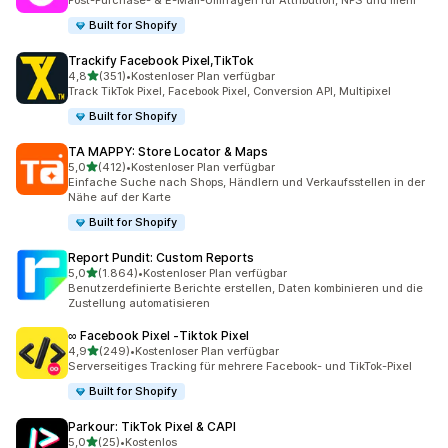
Post-Purchase- & E-Mail-Umfragen für Attribution, NPS und mehr
Built for Shopify
Trackify Facebook Pixel,TikTok
von 5 Sternen
4,8
(351)
•
Kostenloser Plan verfügbar
351 Rezensionen insgesamt
Track TikTok Pixel, Facebook Pixel, Conversion API, Multipixel
Built for Shopify
TA MAPPY: Store Locator & Maps
von 5 Sternen
5,0
(412)
•
Kostenloser Plan verfügbar
412 Rezensionen insgesamt
Einfache Suche nach Shops, Händlern und Verkaufsstellen in der
Nähe auf der Karte
Built for Shopify
Report Pundit: Custom Reports
von 5 Sternen
5,0
(1.864)
•
Kostenloser Plan verfügbar
1864 Rezensionen insgesamt
Benutzerdefinierte Berichte erstellen, Daten kombinieren und die
Zustellung automatisieren
∞ Facebook Pixel ‑Tiktok Pixel
von 5 Sternen
4,9
(249)
•
Kostenloser Plan verfügbar
249 Rezensionen insgesamt
Serverseitiges Tracking für mehrere Facebook- und TikTok-Pixel
Built for Shopify
Parkour: TikTok Pixel & CAPI
von 5 Sternen
5,0
(25)
•
Kostenlos