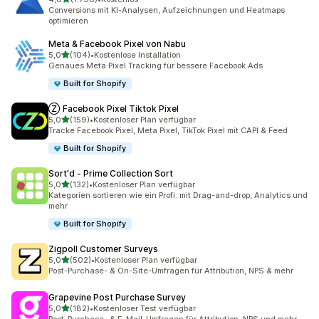
1798 Rezensionen insgesamt
Conversions mit KI-Analysen, Aufzeichnungen und Heatmaps
optimieren
Meta & Facebook Pixel von Nabu
von 5 Sternen
5,0
(104)
•
Kostenlose Installation
104 Rezensionen insgesamt
Genaues Meta Pixel Tracking für bessere Facebook Ads
Built for Shopify
Ⓩ Facebook Pixel Tiktok Pixel
von 5 Sternen
5,0
(159)
•
Kostenloser Plan verfügbar
159 Rezensionen insgesamt
Tracke Facebook Pixel, Meta Pixel, TikTok Pixel mit CAPI & Feed
Built for Shopify
Sort'd ‑ Prime Collection Sort
von 5 Sternen
5,0
(132)
•
Kostenloser Plan verfügbar
132 Rezensionen insgesamt
Kategorien sortieren wie ein Profi: mit Drag-and-drop, Analytics und
mehr
Built for Shopify
Zigpoll Customer Surveys
von 5 Sternen
5,0
(502)
•
Kostenloser Plan verfügbar
502 Rezensionen insgesamt
Post-Purchase- & On-Site-Umfragen für Attribution, NPS & mehr
Grapevine Post Purchase Survey
von 5 Sternen
5,0
(182)
•
Kostenloser Test verfügbar
182 Rezensionen insgesamt