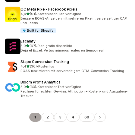
OC Meta Pixel‑ Facebook Pixels
von 5 Sternen
4,9
(91)
•
Kostenloser Plan verfügbar
91 Rezensionen insgesamt
Bessere ROAS-Anzeigen mit mehreren Pixeln, serverseitiger CAPI
und Feeds
Built for Shopify
Escalafy
von 5 Sternen
5,0
(67)
•
Plan gratis disponible
67 Rezensionen insgesamt
Dejá el Excel. Ve tus números reales en tiempo real.
Stape Conversion Tracking
von 5 Sternen
4,4
(36)
•
Kostenlos
36 Rezensionen insgesamt
ROAS maximieren mit serverseitigem GTM-Conversion-Tracking
Bloom Profit Analytics
von 5 Sternen
5,0
(33)
•
Kostenloser Test verfügbar
33 Rezensionen insgesamt
Rechner für echten Gewinn: Attribution + Kosten- und Ausgaben-
Tracker
1
2
3
4
60