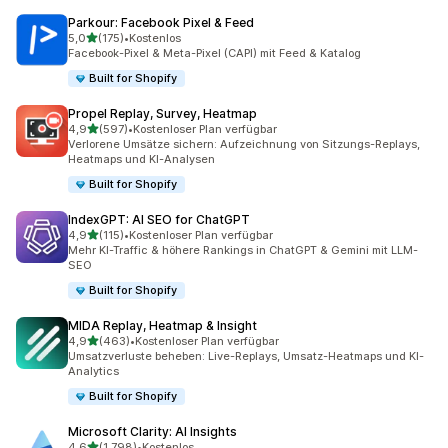
Parkour: Facebook Pixel & Feed
von 5 Sternen
5,0
(175)
•
Kostenlos
175 Rezensionen insgesamt
Facebook-Pixel & Meta-Pixel (CAPI) mit Feed & Katalog
Built for Shopify
Propel Replay, Survey, Heatmap
von 5 Sternen
4,9
(597)
•
Kostenloser Plan verfügbar
597 Rezensionen insgesamt
Verlorene Umsätze sichern: Aufzeichnung von Sitzungs-Replays,
Heatmaps und KI-Analysen
Built for Shopify
IndexGPT: AI SEO for ChatGPT
von 5 Sternen
4,9
(115)
•
Kostenloser Plan verfügbar
115 Rezensionen insgesamt
Mehr KI-Traffic & höhere Rankings in ChatGPT & Gemini mit LLM-
SEO
Built for Shopify
MIDA Replay, Heatmap & Insight
von 5 Sternen
4,9
(463)
•
Kostenloser Plan verfügbar
463 Rezensionen insgesamt
Umsatzverluste beheben: Live-Replays, Umsatz-Heatmaps und KI-
Analytics
Built for Shopify
Microsoft Clarity: AI Insights
von 5 Sternen
4,6
(1.798)
•
Kostenlos