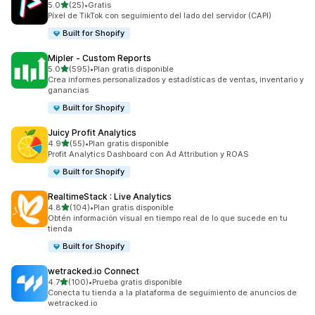
de 5 estrellas
5.0
(25)
•
Gratis
25 reseñas en total
Píxel de TikTok con seguimiento del lado del servidor (CAPI)
Built for Shopify
Mipler ‑ Custom Reports
de 5 estrellas
5.0
(595)
•
Plan gratis disponible
595 reseñas en total
Crea informes personalizados y estadísticas de ventas, inventario y
ganancias
Built for Shopify
Juicy Profit Analytics
de 5 estrellas
4.9
(55)
•
Plan gratis disponible
55 reseñas en total
Profit Analytics Dashboard con Ad Attribution y ROAS
Built for Shopify
RealtimeStack : Live Analytics
de 5 estrellas
4.8
(104)
•
Plan gratis disponible
104 reseñas en total
Obtén información visual en tiempo real de lo que sucede en tu
tienda
Built for Shopify
wetracked.io Connect
de 5 estrellas
4.7
(100)
•
Prueba gratis disponible
100 reseñas en total
Conecta tu tienda a la plataforma de seguimiento de anuncios de
wetracked.io