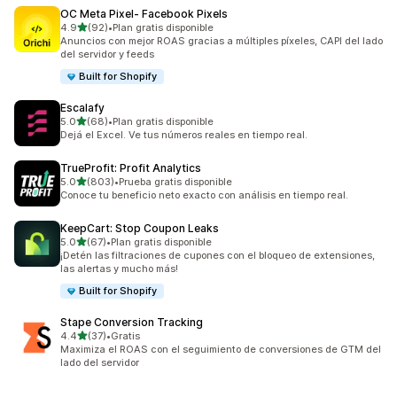
OC Meta Pixel‑ Facebook Pixels
de 5 estrellas
4.9
(92)
•
Plan gratis disponible
92 reseñas en total
Anuncios con mejor ROAS gracias a múltiples píxeles, CAPI del lado
del servidor y feeds
Built for Shopify
Escalafy
de 5 estrellas
5.0
(68)
•
Plan gratis disponible
68 reseñas en total
Dejá el Excel. Ve tus números reales en tiempo real.
TrueProfit: Profit Analytics
de 5 estrellas
5.0
(803)
•
Prueba gratis disponible
803 reseñas en total
Conoce tu beneficio neto exacto con análisis en tiempo real.
KeepCart: Stop Coupon Leaks
de 5 estrellas
5.0
(67)
•
Plan gratis disponible
67 reseñas en total
¡Detén las filtraciones de cupones con el bloqueo de extensiones,
las alertas y mucho más!
Built for Shopify
Stape Conversion Tracking
de 5 estrellas
4.4
(37)
•
Gratis
37 reseñas en total
Maximiza el ROAS con el seguimiento de conversiones de GTM del
lado del servidor