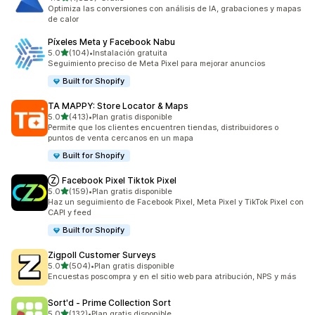
1820 reseñas en total
Optimiza las conversiones con análisis de IA, grabaciones y mapas
de calor
Píxeles Meta y Facebook Nabu
de 5 estrellas
5.0
(104)
•
Instalación gratuita
104 reseñas en total
Seguimiento preciso de Meta Pixel para mejorar anuncios
Built for Shopify
TA MAPPY: Store Locator & Maps
de 5 estrellas
5.0
(413)
•
Plan gratis disponible
413 reseñas en total
Permite que los clientes encuentren tiendas, distribuidores o
puntos de venta cercanos en un mapa
Built for Shopify
Ⓩ Facebook Pixel Tiktok Pixel
de 5 estrellas
5.0
(159)
•
Plan gratis disponible
159 reseñas en total
Haz un seguimiento de Facebook Pixel, Meta Pixel y TikTok Pixel con
CAPI y feed
Built for Shopify
Zigpoll Customer Surveys
de 5 estrellas
5.0
(504)
•
Plan gratis disponible
504 reseñas en total
Encuestas poscompra y en el sitio web para atribución, NPS y más
Sort'd ‑ Prime Collection Sort
de 5 estrellas
5.0
(132)
•
Plan gratis disponible