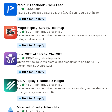
Parkour: Facebook Pixel & Feed
de 5 estrellas
5.0
(175)
•
Gratis
175 reseñas en total
Píxel de Facebook y píxel de Meta (CAPI) con feed y catálogo
Built for Shopify
Propel Replay, Survey, Heatmap
de 5 estrellas
4.9
(600)
•
Plan gratis disponible
600 reseñas en total
Recupera ventas perdidas: reproducciones de sesiones, mapas de
calor, análisis con IA
Built for Shopify
IndexGPT: AI SEO for ChatGPT
de 5 estrellas
4.9
(118)
•
Plan gratis disponible
118 reseñas en total
Obtén tráfico de IA y mejora el posicionamiento en ChatGPT y
Gemini con SEO para LLM
Built for Shopify
MIDA Replay, Heatmap & Insight
de 5 estrellas
4.9
(469)
•
Plan gratis disponible
469 reseñas en total
Recupera ventas perdidas: reproducciones en vivo, mapas de calor
de ingresos y análisis de IA
Built for Shopify
Microsoft Clarity: AI Insights
de 5 estrellas
4.6
(1,820)
•
Gratis