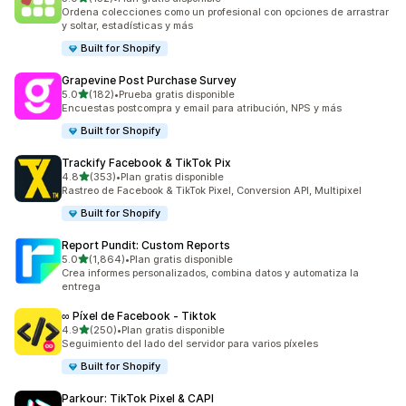
132 reseñas en total
Ordena colecciones como un profesional con opciones de arrastrar
y soltar, estadísticas y más
Built for Shopify
Grapevine Post Purchase Survey
de 5 estrellas
5.0
(182)
•
Prueba gratis disponible
182 reseñas en total
Encuestas postcompra y email para atribución, NPS y más
Built for Shopify
Trackify Facebook & TikTok Pix
de 5 estrellas
4.8
(353)
•
Plan gratis disponible
353 reseñas en total
Rastreo de Facebook & TikTok Pixel, Conversion API, Multipixel
Built for Shopify
Report Pundit: Custom Reports
de 5 estrellas
5.0
(1,864)
•
Plan gratis disponible
1864 reseñas en total
Crea informes personalizados, combina datos y automatiza la
entrega
∞ Píxel de Facebook ‑ Tiktok
de 5 estrellas
4.9
(250)
•
Plan gratis disponible
250 reseñas en total
Seguimiento del lado del servidor para varios píxeles
Built for Shopify
Parkour: TikTok Pixel & CAPI