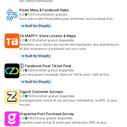
les cartes thermiques
Pixels Meta & Facebook Nabu
étoile(s) sur 5
5,0
(104)
•
Installation gratuite
104 avis au total
Suivi précis des Pixels Meta pour améliorer vos Facebook Ads
Built for Shopify
TA MAPPY: Store Locator & Maps
étoile(s) sur 5
5,0
(413)
•
Forfait gratuit disponible
413 avis au total
Permettez aux clients de trouver des boutiques, des distributeurs
et des revendeurs à proximité sur une carte
Built for Shopify
Ⓩ Facebook Pixel Tiktok Pixel
étoile(s) sur 5
5,0
(159)
•
Forfait gratuit disponible
159 avis au total
Suivi des pixels Facebook, Meta et TikTok avec CAPI et flux
Built for Shopify
Zigpoll Customer Surveys
étoile(s) sur 5
5,0
(505)
•
Forfait gratuit disponible
505 avis au total
Sondages post-achat et sur site pour l’attribution, le NPS, et plus
encore
Grapevine Post Purchase Survey
étoile(s) sur 5
5,0
(182)
•
Essai gratuit disponible
182 avis au total
Enquêtes post-achat & email pour attribution, NPS et plus