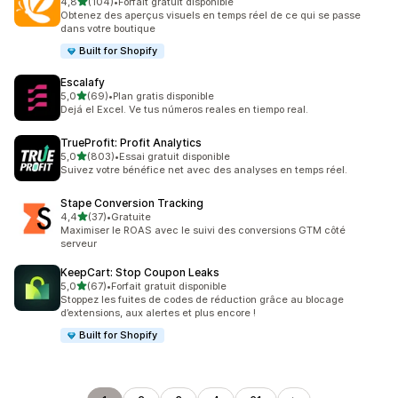
étoile(s) sur 5
4,8
(104)
•
Forfait gratuit disponible
104 avis au total
Obtenez des aperçus visuels en temps réel de ce qui se passe
dans votre boutique
Built for Shopify
Escalafy
étoile(s) sur 5
5,0
(69)
•
Plan gratis disponible
69 avis au total
Dejá el Excel. Ve tus números reales en tiempo real.
TrueProfit: Profit Analytics
étoile(s) sur 5
5,0
(803)
•
Essai gratuit disponible
803 avis au total
Suivez votre bénéfice net avec des analyses en temps réel.
Stape Conversion Tracking
étoile(s) sur 5
4,4
(37)
•
Gratuite
37 avis au total
Maximiser le ROAS avec le suivi des conversions GTM côté
serveur
KeepCart: Stop Coupon Leaks
étoile(s) sur 5
5,0
(67)
•
Forfait gratuit disponible
67 avis au total
Stoppez les fuites de codes de réduction grâce au blocage
d’extensions, aux alertes et plus encore !
Built for Shopify