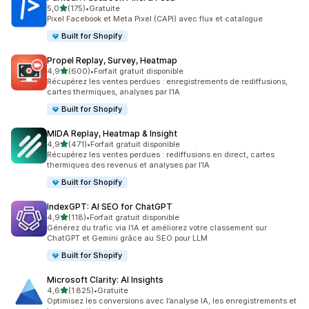
étoile(s) sur 5
5,0
(175)
•
Gratuite
175 avis au total
Pixel Facebook et Meta Pixel (CAPI) avec flux et catalogue
Built for Shopify
Propel Replay, Survey, Heatmap
étoile(s) sur 5
4,9
(600)
•
Forfait gratuit disponible
600 avis au total
Récupérez les ventes perdues : enregistrements de rediffusions,
cartes thermiques, analyses par l’IA
Built for Shopify
MIDA Replay, Heatmap & Insight
étoile(s) sur 5
4,9
(471)
•
Forfait gratuit disponible
471 avis au total
Récupérez les ventes perdues : rediffusions en direct, cartes
thermiques des revenus et analyses par l’IA
Built for Shopify
IndexGPT: AI SEO for ChatGPT
étoile(s) sur 5
4,9
(118)
•
Forfait gratuit disponible
118 avis au total
Générez du trafic via l’IA et améliorez votre classement sur
ChatGPT et Gemini grâce au SEO pour LLM
Built for Shopify
Microsoft Clarity: AI Insights
étoile(s) sur 5
4,6
(1 825)
•
Gratuite
1825 avis au total
Optimisez les conversions avec l’analyse IA, les enregistrements et