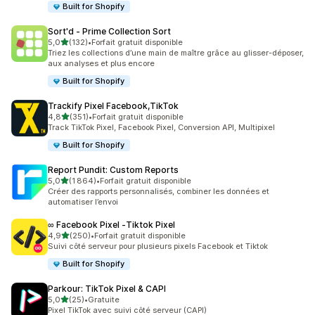
Built for Shopify
Sort'd ‑ Prime Collection Sort
étoile(s) sur 5
5,0
(132)
•
Forfait gratuit disponible
132 avis au total
Triez les collections d’une main de maître grâce au glisser-déposer,
aux analyses et plus encore
Built for Shopify
Trackify Pixel Facebook,TikTok
étoile(s) sur 5
4,8
(351)
•
Forfait gratuit disponible
351 avis au total
Track TikTok Pixel, Facebook Pixel, Conversion API, Multipixel
Built for Shopify
Report Pundit: Custom Reports
étoile(s) sur 5
5,0
(1 864)
•
Forfait gratuit disponible
1864 avis au total
Créer des rapports personnalisés, combiner les données et
automatiser l’envoi
∞ Facebook Pixel ‑Tiktok Pixel
étoile(s) sur 5
4,9
(250)
•
Forfait gratuit disponible
250 avis au total
Suivi côté serveur pour plusieurs pixels Facebook et Tiktok
Built for Shopify
Parkour: TikTok Pixel & CAPI
étoile(s) sur 5
5,0
(25)
•
Gratuite
25 avis au total
Pixel TikTok avec suivi côté serveur (CAPI)