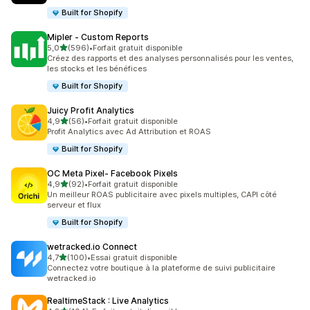
Built for Shopify
Mipler ‑ Custom Reports
étoile(s) sur 5
5,0
(596)
•
Forfait gratuit disponible
596 avis au total
Créez des rapports et des analyses personnalisés pour les ventes,
les stocks et les bénéfices
Built for Shopify
Juicy Profit Analytics
étoile(s) sur 5
4,9
(56)
•
Forfait gratuit disponible
56 avis au total
Profit Analytics avec Ad Attribution et ROAS
Built for Shopify
OC Meta Pixel‑ Facebook Pixels
étoile(s) sur 5
4,9
(92)
•
Forfait gratuit disponible
92 avis au total
Un meilleur ROAS publicitaire avec pixels multiples, CAPI côté
serveur et flux
Built for Shopify
wetracked.io Connect
étoile(s) sur 5
4,7
(100)
•
Essai gratuit disponible
100 avis au total
Connectez votre boutique à la plateforme de suivi publicitaire
wetracked.io
RealtimeStack : Live Analytics