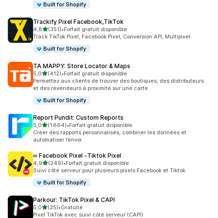
Built for Shopify
Trackify Pixel Facebook,TikTok
étoile(s) sur 5
4,8
(351)
•
Forfait gratuit disponible
351 avis au total
Track TikTok Pixel, Facebook Pixel, Conversion API, Multipixel
Built for Shopify
TA MAPPY: Store Locator & Maps
étoile(s) sur 5
5,0
(412)
•
Forfait gratuit disponible
412 avis au total
Permettez aux clients de trouver des boutiques, des distributeurs
et des revendeurs à proximité sur une carte
Built for Shopify
Report Pundit: Custom Reports
étoile(s) sur 5
5,0
(1 864)
•
Forfait gratuit disponible
1864 avis au total
Créer des rapports personnalisés, combiner les données et
automatiser l’envoi
∞ Facebook Pixel ‑Tiktok Pixel
étoile(s) sur 5
4,9
(249)
•
Forfait gratuit disponible
249 avis au total
Suivi côté serveur pour plusieurs pixels Facebook et Tiktok
Built for Shopify
Parkour: TikTok Pixel & CAPI
étoile(s) sur 5
5,0
(25)
•
Gratuite
25 avis au total
Pixel TikTok avec suivi côté serveur (CAPI)