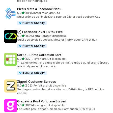
les cartes thermiques
Pixels Meta & Facebook Nabu
étoile(s) sur 5
5,0
(104)
•
Installation gratuite
104 avis au total
Suivi précis des Pixels Meta pour améliorer vos Facebook Ads
Built for Shopify
Ⓩ Facebook Pixel Tiktok Pixel
étoile(s) sur 5
5,0
(159)
•
Forfait gratuit disponible
159 avis au total
Suivi des pixels Facebook, Meta et TikTok avec CAPI et flux
Built for Shopify
Sort'd ‑ Prime Collection Sort
étoile(s) sur 5
5,0
(132)
•
Forfait gratuit disponible
132 avis au total
Triez les collections d’une main de maître grâce au glisser-déposer,
aux analyses et plus encore
Built for Shopify
Zigpoll Customer Surveys
étoile(s) sur 5
5,0
(502)
•
Forfait gratuit disponible
502 avis au total
Sondages post-achat et sur site pour l’attribution, le NPS, et plus
encore
Grapevine Post Purchase Survey
étoile(s) sur 5
5,0
(182)
•
Essai gratuit disponible
182 avis au total
Enquêtes post-achat & email pour attribution, NPS et plus