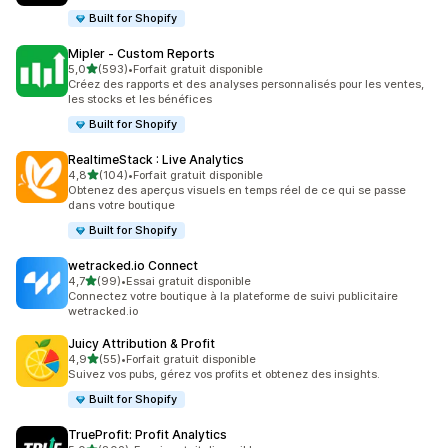
Built for Shopify
Mipler ‑ Custom Reports
étoile(s) sur 5
5,0
(593)
•
Forfait gratuit disponible
593 avis au total
Créez des rapports et des analyses personnalisés pour les ventes,
les stocks et les bénéfices
Built for Shopify
RealtimeStack : Live Analytics
étoile(s) sur 5
4,8
(104)
•
Forfait gratuit disponible
104 avis au total
Obtenez des aperçus visuels en temps réel de ce qui se passe
dans votre boutique
Built for Shopify
wetracked.io Connect
étoile(s) sur 5
4,7
(99)
•
Essai gratuit disponible
99 avis au total
Connectez votre boutique à la plateforme de suivi publicitaire
wetracked.io
Juicy Attribution & Profit
étoile(s) sur 5
4,9
(55)
•
Forfait gratuit disponible
55 avis au total
Suivez vos pubs, gérez vos profits et obtenez des insights.
Built for Shopify
TrueProfit: Profit Analytics