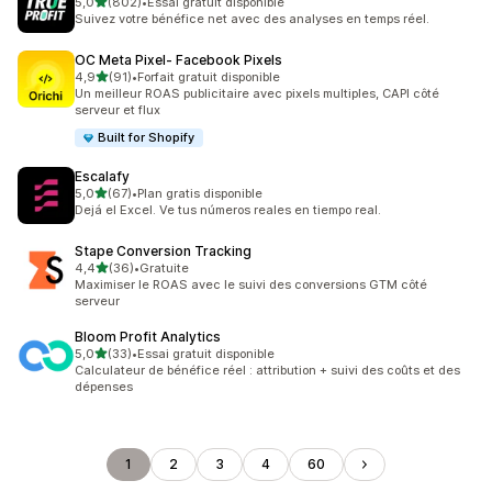
étoile(s) sur 5
5,0
(802)
•
Essai gratuit disponible
802 avis au total
Suivez votre bénéfice net avec des analyses en temps réel.
OC Meta Pixel‑ Facebook Pixels
étoile(s) sur 5
4,9
(91)
•
Forfait gratuit disponible
91 avis au total
Un meilleur ROAS publicitaire avec pixels multiples, CAPI côté
serveur et flux
Built for Shopify
Escalafy
étoile(s) sur 5
5,0
(67)
•
Plan gratis disponible
67 avis au total
Dejá el Excel. Ve tus números reales en tiempo real.
Stape Conversion Tracking
étoile(s) sur 5
4,4
(36)
•
Gratuite
36 avis au total
Maximiser le ROAS avec le suivi des conversions GTM côté
serveur
Bloom Profit Analytics
étoile(s) sur 5
5,0
(33)
•
Essai gratuit disponible
33 avis au total
Calculateur de bénéfice réel : attribution + suivi des coûts et des
dépenses
1
2
3
4
60