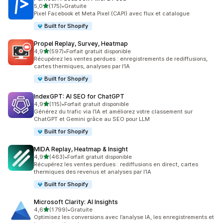
étoile(s) sur 5
5,0
(175)
•
Gratuite
175 avis au total
Pixel Facebook et Meta Pixel (CAPI) avec flux et catalogue
Built for Shopify
Propel Replay, Survey, Heatmap
étoile(s) sur 5
4,9
(597)
•
Forfait gratuit disponible
597 avis au total
Récupérez les ventes perdues : enregistrements de rediffusions,
cartes thermiques, analyses par l’IA
Built for Shopify
IndexGPT: AI SEO for ChatGPT
étoile(s) sur 5
4,9
(115)
•
Forfait gratuit disponible
115 avis au total
Générez du trafic via l’IA et améliorez votre classement sur
ChatGPT et Gemini grâce au SEO pour LLM
Built for Shopify
MIDA Replay, Heatmap & Insight
étoile(s) sur 5
4,9
(463)
•
Forfait gratuit disponible
463 avis au total
Récupérez les ventes perdues : rediffusions en direct, cartes
thermiques des revenus et analyses par l’IA
Built for Shopify
Microsoft Clarity: AI Insights
étoile(s) sur 5
4,6
(1 799)
•
Gratuite
1799 avis au total
Optimisez les conversions avec l’analyse IA, les enregistrements et