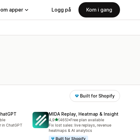
nom apper
Logg på
Kom i gang
Built for Shopify
 ChatGPT
MIDA Replay, Heatmap & Insight
av 5 stjerner
ble
4,9
(465)
•
Free plan available
Totalt 465 omtaler
er in ChatGPT
Fix lost sales: live replays, revenue
heatmaps & AI analytics
Built for Shopify