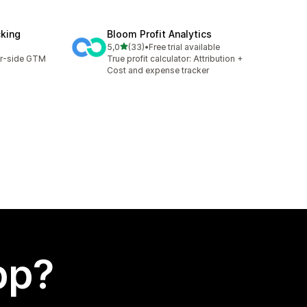
cking
Bloom Profit Analytics
av 5 stjerner
5,0
(33)
•
Free trial available
Totalt 33 omtaler
er-side GTM
True profit calculator: Attribution +
Cost and expense tracker
app?