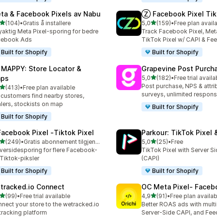
ta & Facebook Pixels av Nabu
Ⓩ Facebook Pixel Tik
av 5 stjerner
av 5 stjerner
(104)
•
Gratis å installere
5,0
(159)
•
Free plan avail
alt 104 omtaler
Totalt 159 omtaler
aktig Meta Pixel-sporing for bedre
Track Facebook Pixel, Meta
cebook Ads
TikTok Pixel w/ CAPI & Fe
Built for Shopify
Built for Shopify
 MAPPY: Store Locator &
Grapevine Post Purch
av 5 stjerner
ps
5,0
(182)
•
Free trial availa
Totalt 182 omtaler
Post purchase, NPS & attri
av 5 stjerner
(413)
•
Free plan available
alt 413 omtaler
surveys, unlimited respon
 customers find nearby stores,
lers, stockists on map
Built for Shopify
Built for Shopify
Facebook Pixel ‑Tiktok Pixel
Parkour: TikTok Pixel 
av 5 stjerner
av 5 stjerner
(249)
•
Gratis abonnement tilgjengelig
5,0
(25)
•
Free
alt 249 omtaler
Totalt 25 omtaler
versidesporing for flere Facebook-
TikTok Pixel with Server S
Tiktok-piksler
(CAPI)
Built for Shopify
Built for Shopify
tracked.io Connect
OC Meta Pixel‑ Faceb
av 5 stjerner
av 5 stjerner
(99)
•
Free trial available
4,9
(91)
•
Free plan availab
alt 99 omtaler
Totalt 91 omtaler
nect your store to the wetracked.io
Better ROAS ads with multi 
tracking platform
Server-Side CAPI, and Fee