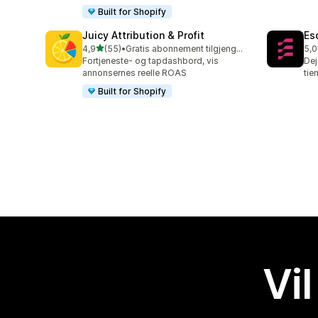
Built for Shopify
Juicy Attribution & Profit
Es
av 5 stjerner
4,9
(55)
•
Gratis abonnement tilgjengelig
5,0
Totalt 55 omtaler
Tot
Fortjeneste- og tapdashbord, vis
Dej
annonsernes reelle ROAS
tie
Built for Shopify
Vil