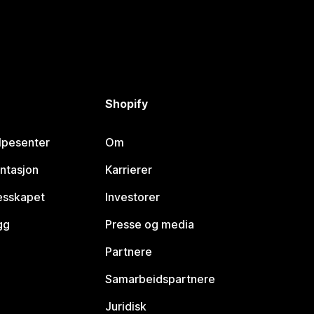
Shopify
lpesenter
Om
ntasjon
Karrierer
lesskapet
Investorer
gg
Presse og media
Partnere
Samarbeidspartnere
Juridisk