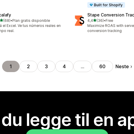
Built for Shopify
calafy
Stape Conversion Tra
av 5 stjerner
av 5 stjerner
(68)
•
Plan gratis disponible
4,4
(36)
•
Free
alt 68 omtaler
Totalt 36 omtaler
á el Excel. Ve tus números reales en
Maximize ROAS with serv
mpo real.
conversion tracking
Neste
1
2
3
4
…
60
 du legge til en 