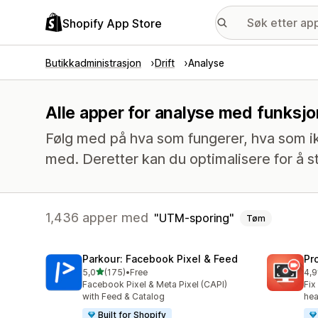
Shopify App Store
Butikkadministrasjon
Drift
Analyse
Alle apper for analyse med funksjo
Følg med på hva som fungerer, hva som i
med. Deretter kan du optimalisere for å s
1,436 apper med
UTM-sporing
Tøm
Parkour: Facebook Pixel & Feed
Pr
av 5 stjerner
5,0
(175)
•
Free
4,9
Totalt 175 omtaler
Tot
Facebook Pixel & Meta Pixel (CAPI)
Fix
with Feed & Catalog
hea
Built for Shopify