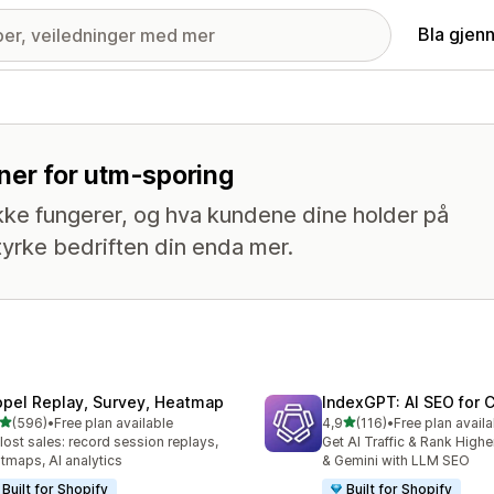
Bla gjen
ner for utm-sporing
kke fungerer, og hva kundene dine holder på
tyrke bedriften din enda mer.
opel Replay, Survey, Heatmap
IndexGPT: AI SEO for
av 5 stjerner
av 5 stjerner
(596)
•
Free plan available
4,9
(116)
•
Free plan availa
alt 596 omtaler
Totalt 116 omtaler
 lost sales: record session replays,
Get AI Traffic & Rank High
tmaps, AI analytics
& Gemini with LLM SEO
Built for Shopify
Built for Shopify