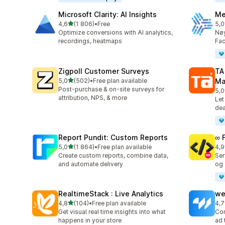
Microsoft Clarity: AI Insights
Me
av 5 stjerner
4,6
(1 806)
•
Free
5,0
Totalt 1806 omtaler
Tot
Optimize conversions with AI analytics,
Nøy
recordings, heatmaps
Fa
Zigpoll Customer Surveys
TA
av 5 stjerner
5,0
(502)
•
Free plan available
Ma
Totalt 502 omtaler
Post-purchase & on-site surveys for
5,0
Tot
attribution, NPS, & more
Let
dea
Report Pundit: Custom Reports
∞ 
av 5 stjerner
5,0
(1 864)
•
Free plan available
4,9
Totalt 1864 omtaler
Tot
Create custom reports, combine data,
Ser
and automate delivery
og 
RealtimeStack : Live Analytics
we
av 5 stjerner
4,8
(104)
•
Free plan available
4,7
Totalt 104 omtaler
Tot
Get visual real time insights into what
Con
happens in your store
ad 