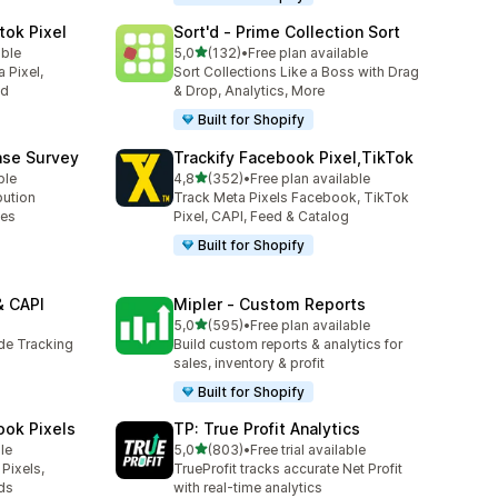
tok Pixel
Sort'd ‑ Prime Collection Sort
av 5 stjerner
able
5,0
(132)
•
Free plan available
Totalt 132 omtaler
 Pixel,
Sort Collections Like a Boss with Drag
ed
& Drop, Analytics, More
Built for Shopify
ase Survey
Trackify Facebook Pixel,TikTok
av 5 stjerner
ble
4,8
(352)
•
Free plan available
Totalt 352 omtaler
bution
Track Meta Pixels Facebook, TikTok
ses
Pixel, CAPI, Feed & Catalog
Built for Shopify
& CAPI
Mipler ‑ Custom Reports
av 5 stjerner
5,0
(595)
•
Free plan available
Totalt 595 omtaler
ide Tracking
Build custom reports & analytics for
sales, inventory & profit
Built for Shopify
ook Pixels
TP: True Profit Analytics
av 5 stjerner
le
5,0
(803)
•
Free trial available
Totalt 803 omtaler
Pixels,
TrueProfit tracks accurate Net Profit
ds
with real-time analytics