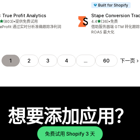
Built for Shopify
: True Profit Analytics
Stape Conversion Tra
星（满分 5 星）
星（满分 5 星）
(803)
•
提供免费试用
4.4
(36)
•
免费
 803 条评论
总共 36 条评论
ueProfit 通过实时分析准确跟踪净利润
借助服务器端 GTM 转化跟
ROAS 最大化
下一页
1
2
3
4
…
60
想要添加应用？
免费试用 Shopify 3 天