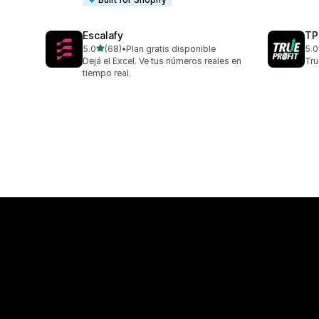
Escalafy
TP
星（满分 5 星）
5.0
(68)
•
Plan gratis disponible
5.0
总共 68 条评论
总共
Dejá el Excel. Ve tus números reales en
Tr
tiempo real.