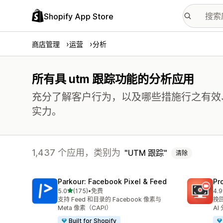
Shopify App Store
商店管理
运营
分析
所有具 utm 跟踪功能的分析应用
充分了解客户行为，以及哪些措施行之有效
实力。
1,437 个应用，类别为
UTM 跟踪
清除
Parkour: Facebook Pixel & Feed
Pr
星（满分 5 星）
5.0
(175)
•
免费
4.9
总共 175 条评论
总共
支持 Feed 和目录的 Facebook 像素与
挽
Meta 像素（CAPI）
AI
Built for Shopify