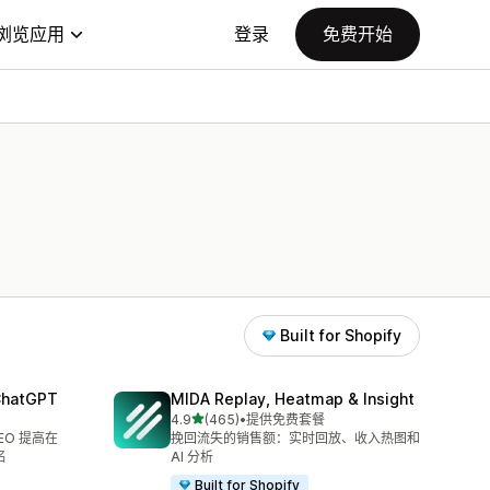
浏览应用
登录
免费开始
Built for Shopify
 ChatGPT
MIDA Replay, Heatmap & Insight
星（满分 5 星）
4.9
(465)
•
提供免费套餐
总共 465 条评论
SEO 提高在
挽回流失的销售额：实时回放、收入热图和
名
AI 分析
Built for Shopify