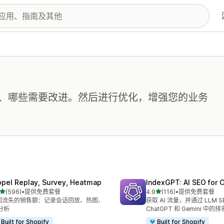
、哪些需要改进。然后进行优化，增强您的业务
opel Replay, Survey, Heatmap
IndexGPT: AI SEO for
星（满分 5 星）
星（满分 5 星）
(596)
•
提供免费套餐
4.9
(116)
•
提供免费套餐
 596 条评论
总共 116 条评论
回流失的销售额：记录会话回放、热图、
获取 AI 流量，并通过 LLM 
 分析
ChatGPT 和 Gemini 中的排
Built for Shopify
Built for Shopify