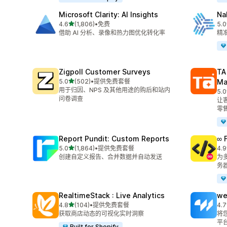
Microsoft Clarity: AI Insights
Na
星（满分 5 星）
4.6
(1,806)
•
免费
5.0
总共 1806 条评论
总共
借助 AI 分析、录像和热力图优化转化率
精准
Zigpoll Customer Surveys
TA
星（满分 5 星）
5.0
(502)
•
提供免费套餐
Ma
总共 502 条评论
用于归因、NPS 及其他用途的购后和站内
5.0
总共
问卷调查
让
零
Report Pundit: Custom Reports
∞ 
星（满分 5 星）
5.0
(1,864)
•
提供免费套餐
4.9
总共 1864 条评论
总共
创建自定义报告、合并数据并自动发送
为多
务
RealtimeStack : Live Analytics
we
星（满分 5 星）
4.8
(104)
•
提供免费套餐
4.7
总共 104 条评论
总共
获取商店动态的可视化实时洞察
将您
平
Built for Shopify