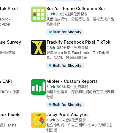
tok Pixel
Sort'd ‑ Prime Collection Sort
星（满分 5 星）
5.0
(132)
•
提供免费套餐
总共 132 条评论
ebook
凭借拖放操作、分析等功能，轻松完成产品
 Pixel
系列排序
Built for Shopify
ase Survey
Trackify Facebook Pixel,TikTok
星（满分 5 星）
4.8
(352)
•
提供免费套餐
总共 352 条评论
限回复数量
跟踪 Meta 像素 Facebook、TikTok 像
素、CAPI、数据源和目录
Built for Shopify
& CAPI
Mipler ‑ Custom Reports
星（满分 5 星）
5.0
(595)
•
提供免费套餐
总共 595 条评论
TikTok 像素
构建针对销售、库存和利润的自定义报表和
分析
Built for Shopify
ook Pixels
Juicy Profit Analytics
星（满分 5 星）
4.9
(55)
•
提供免费套餐
总共 55 条评论
升 Meta
包含净利润、广告归因和 ROAS 的利润控
制面板