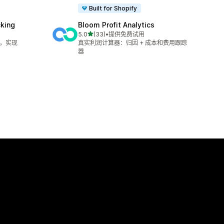
Built for Shopify
cking
Bloom Profit Analytics
星（满分 5 星）
5.0
(33)
•
提供免费试用
总共 33 条评论
踪，实现
真实利润计算器：归因 + 成本和费用跟踪
器