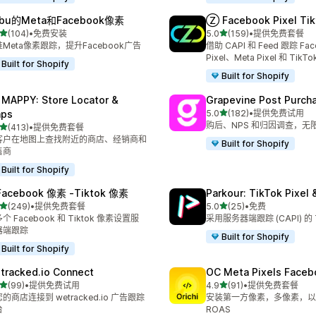
bu的Meta和Facebook像素
Ⓩ Facebook Pixel Tik
星（满分 5 星）
星（满分 5 星）
(104)
•
免费安装
5.0
(159)
•
提供免费套餐
 104 条评论
总共 159 条评论
Meta像素跟踪，提升Facebook广告
借助 CAPI 和 Feed 跟踪 Fac
Pixel、Meta Pixel 和 TikTok
Built for Shopify
Built for Shopify
 MAPPY: Store Locator &
Grapevine Post Purch
星（满分 5 星）
ps
5.0
(182)
•
提供免费试用
总共 182 条评论
购后、NPS 和归因调查，无
星（满分 5 星）
(413)
•
提供免费套餐
 413 条评论
客户在地图上查找附近的商店、经销商和
Built for Shopify
售商
Built for Shopify
Facebook 像素 ‑Tiktok 像素
Parkour: TikTok Pixel 
星（满分 5 星）
星（满分 5 星）
(249)
•
提供免费套餐
5.0
(25)
•
免费
 249 条评论
总共 25 条评论
个 Facebook 和 Tiktok 像素设置服
采用服务器端跟踪 (CAPI) 的 
器端跟踪
Built for Shopify
Built for Shopify
tracked.io Connect
OC Meta Pixels Faceb
星（满分 5 星）
星（满分 5 星）
(99)
•
提供免费试用
4.9
(91)
•
提供免费套餐
 99 条评论
总共 91 条评论
的商店连接到 wetracked.io 广告跟踪
安装第一方像素，多像素，以提
台
ROAS