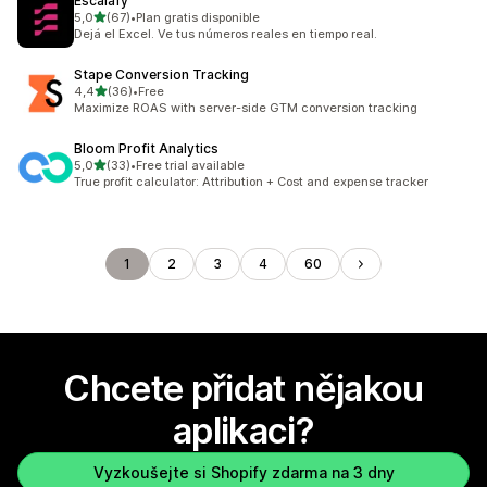
Escalafy
z 5 hvězd
5,0
(67)
•
Plan gratis disponible
Celkový počet recenzí: 67
Dejá el Excel. Ve tus números reales en tiempo real.
Stape Conversion Tracking
z 5 hvězd
4,4
(36)
•
Free
Celkový počet recenzí: 36
Maximize ROAS with server-side GTM conversion tracking
Bloom Profit Analytics
z 5 hvězd
5,0
(33)
•
Free trial available
Celkový počet recenzí: 33
True profit calculator: Attribution + Cost and expense tracker
1
2
3
4
60
Chcete přidat nějakou
aplikaci?
Vyzkoušejte si Shopify zdarma na 3 dny