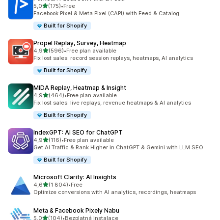
z 5 hvězd
5,0
(175)
•
Free
Celkový počet recenzí: 175
Facebook Pixel & Meta Pixel (CAPI) with Feed & Catalog
Built for Shopify
Propel Replay, Survey, Heatmap
z 5 hvězd
4,9
(596)
•
Free plan available
Celkový počet recenzí: 596
Fix lost sales: record session replays, heatmaps, AI analytics
Built for Shopify
MIDA Replay, Heatmap & Insight
z 5 hvězd
4,9
(464)
•
Free plan available
Celkový počet recenzí: 464
Fix lost sales: live replays, revenue heatmaps & AI analytics
Built for Shopify
IndexGPT: AI SEO for ChatGPT
z 5 hvězd
4,9
(116)
•
Free plan available
Celkový počet recenzí: 116
Get AI Traffic & Rank Higher in ChatGPT & Gemini with LLM SEO
Built for Shopify
Microsoft Clarity: AI Insights
z 5 hvězd
4,6
(1 804)
•
Free
Celkový počet recenzí: 1804
Optimize conversions with AI analytics, recordings, heatmaps
Meta & Facebook Pixely Nabu
z 5 hvězd
5,0
(104)
•
Bezplatná instalace