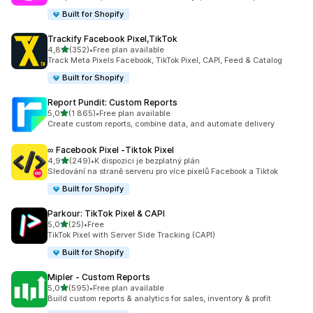
Built for Shopify
Trackify Facebook Pixel,TikTok
z 5 hvězd
4,8
(352)
•
Free plan available
Celkový počet recenzí: 352
Track Meta Pixels Facebook, TikTok Pixel, CAPI, Feed & Catalog
Built for Shopify
Report Pundit: Custom Reports
z 5 hvězd
5,0
(1 865)
•
Free plan available
Celkový počet recenzí: 1865
Create custom reports, combine data, and automate delivery
∞ Facebook Pixel ‑Tiktok Pixel
z 5 hvězd
4,9
(249)
•
K dispozici je bezplatný plán
Celkový počet recenzí: 249
Sledování na straně serveru pro více pixelů Facebook a Tiktok
Built for Shopify
Parkour: TikTok Pixel & CAPI
z 5 hvězd
5,0
(25)
•
Free
Celkový počet recenzí: 25
TikTok Pixel with Server Side Tracking (CAPI)
Built for Shopify
Mipler ‑ Custom Reports
z 5 hvězd
5,0
(595)
•
Free plan available
Celkový počet recenzí: 595
Build custom reports & analytics for sales, inventory & profit