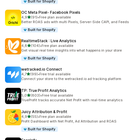
Built for Shopify
OC Meta Pixel‑ Facebook Pixels
z 5 hvězd
4,9
(91)
•
Free plan available
Celkový počet recenzí: 91
Better ROAS ads with multi Pixels, Server-Side CAPI, and Feeds
Built for Shopify
RealtimeStack : Live Analytics
z 5 hvězd
4,8
(104)
•
Free plan available
Celkový počet recenzí: 104
Get visual real time insights into what happens in your store
Built for Shopify
wetracked.io Connect
z 5 hvězd
4,7
(99)
•
Free trial available
Celkový počet recenzí: 99
Connect your store to the wetracked.io ad tracking platform
TP: True Profit Analytics
z 5 hvězd
5,0
(803)
•
Free trial available
Celkový počet recenzí: 803
TrueProfit tracks accurate Net Profit with real-time analytics
Juicy Attribution & Profit
z 5 hvězd
4,9
(55)
•
Free plan available
Celkový počet recenzí: 55
Profit Dashboard with Net Profit, Ad Attribution and ROAS
Built for Shopify