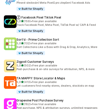
Celkový počet recenzí: 104
Přesné sledování Meta Pixelů pro zlepšení Facebook Ads
Built for Shopify
Ⓩ Facebook Pixel Tiktok Pixel
z 5 hvězd
5,0
(159)
•
Free plan available
Celkový počet recenzí: 159
Track Facebook Pixel, Meta Pixel, TikTok Pixel w/ CAPI & Feed
Built for Shopify
Sort'd ‑ Prime Collection Sort
z 5 hvězd
5,0
(132)
•
Free plan available
Celkový počet recenzí: 132
Sort Collections Like a Boss with Drag & Drop, Analytics, More
Built for Shopify
Zigpoll Customer Surveys
z 5 hvězd
5,0
(502)
•
Free plan available
Celkový počet recenzí: 502
Post-purchase & on-site surveys for attribution, NPS, & more
TA MAPPY: Store Locator & Maps
z 5 hvězd
5,0
(413)
•
Free plan available
Celkový počet recenzí: 413
Let customers find nearby stores, dealers, stockists on map
Built for Shopify
Grapevine Post Purchase Survey
z 5 hvězd
5,0
(182)
•
Free trial available
Celkový počet recenzí: 182
Post purchase, NPS & attribution surveys, unlimited responses