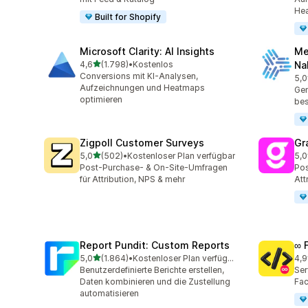
Hea
Built for Shopify
Microsoft Clarity: AI Insights
Me
von 5 Sternen
4,6
(1.798)
•
Kostenlos
Na
1798 Rezensionen insgesamt
Conversions mit KI-Analysen,
5,0
104
Aufzeichnungen und Heatmaps
Gen
optimieren
be
Zigpoll Customer Surveys
Gr
von 5 Sternen
5,0
(502)
•
Kostenloser Plan verfügbar
5,0
502 Rezensionen insgesamt
182
Post-Purchase- & On-Site-Umfragen
Pos
für Attribution, NPS & mehr
Att
Report Pundit: Custom Reports
∞ 
von 5 Sternen
5,0
(1.864)
•
Kostenloser Plan verfügbar
4,9
1864 Rezensionen insgesamt
249
Benutzerdefinierte Berichte erstellen,
Ser
Daten kombinieren und die Zustellung
Fac
automatisieren