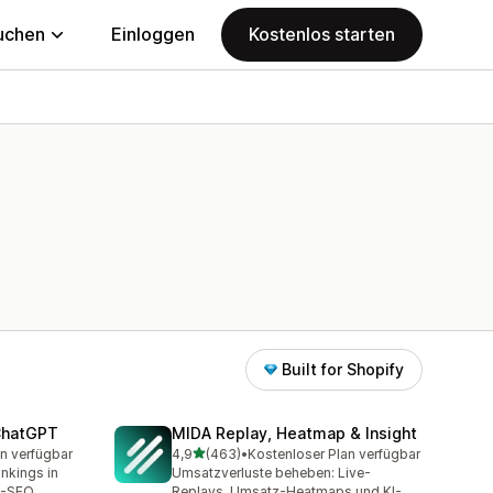
uchen
Einloggen
Kostenlos starten
Built for Shopify
 ChatGPT
MIDA Replay, Heatmap & Insight
von 5 Sternen
n verfügbar
4,9
(463)
•
Kostenloser Plan verfügbar
t
463 Rezensionen insgesamt
ankings in
Umsatzverluste beheben: Live-
M-SEO
Replays, Umsatz-Heatmaps und KI-