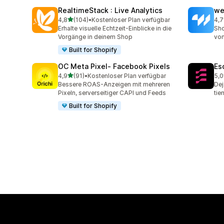
RealtimeStack : Live Analytics
we
von 5 Sternen
4,8
(104)
•
Kostenloser Plan verfügbar
4,7
104 Rezensionen insgesamt
99 
Erhalte visuelle Echtzeit-Einblicke in die
Sho
Vorgänge in deinem Shop
von
Built for Shopify
OC Meta Pixel‑ Facebook Pixels
Es
von 5 Sternen
4,9
(91)
•
Kostenloser Plan verfügbar
5,0
91 Rezensionen insgesamt
67 
Bessere ROAS-Anzeigen mit mehreren
Dej
Pixeln, serverseitiger CAPI und Feeds
tie
Built for Shopify