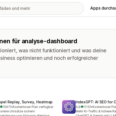
Apps durchs
tionen für analyse-dashboard
oniert, was nicht funktioniert und was deine
siness optimieren und noch erfolgreicher
opel Replay, Survey, Heatmap
IndexGPT: AI SEO for
von 5 Sternen
von 5 Sternen
(597)
•
Kostenloser Plan verfügbar
4,9
(115)
•
Kostenloser Pla
 Rezensionen insgesamt
115 Rezensionen insgesam
lorene Umsätze sichern:
Mehr KI-Traffic & höhere R
zeichnung von Sitzungs-Replays,
ChatGPT & Gemini mit LL