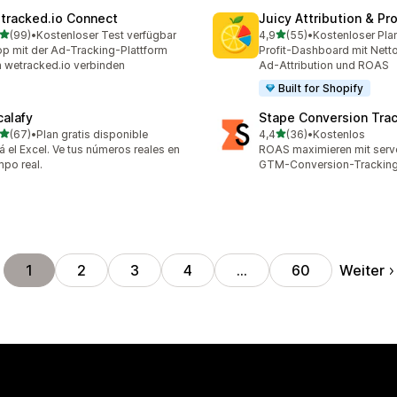
tracked.io Connect
Juicy Attribution & Pro
von 5 Sternen
von 5 Sternen
(99)
•
Kostenloser Test verfügbar
4,9
(55)
•
Kostenloser Pla
Rezensionen insgesamt
55 Rezensionen insgesam
p mit der Ad-Tracking-Plattform
Profit-Dashboard mit Nett
 wetracked.io verbinden
Ad-Attribution und ROAS
Built for Shopify
calafy
Stape Conversion Tra
von 5 Sternen
von 5 Sternen
(67)
•
Plan gratis disponible
4,4
(36)
•
Kostenlos
Rezensionen insgesamt
36 Rezensionen insgesam
á el Excel. Ve tus números reales en
ROAS maximieren mit serv
mpo real.
GTM-Conversion-Trackin
Weiter
1
2
3
4
…
60