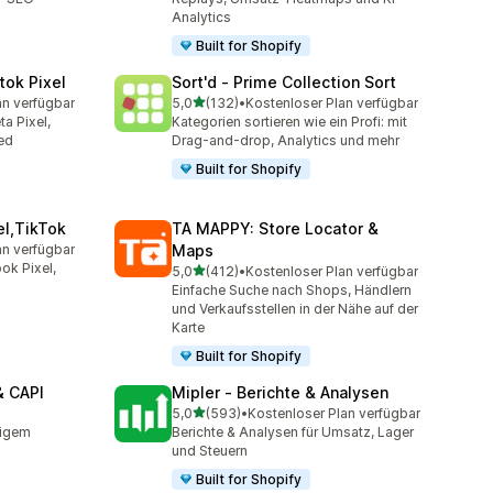
Analytics
Built for Shopify
tok Pixel
Sort'd ‑ Prime Collection Sort
von 5 Sternen
an verfügbar
5,0
(132)
•
Kostenloser Plan verfügbar
mt
132 Rezensionen insgesamt
a Pixel,
Kategorien sortieren wie ein Profi: mit
ed
Drag-and-drop, Analytics und mehr
Built for Shopify
el,TikTok
TA MAPPY: Store Locator &
an verfügbar
Maps
mt
ok Pixel,
von 5 Sternen
5,0
(412)
•
Kostenloser Plan verfügbar
412 Rezensionen insgesamt
Einfache Suche nach Shops, Händlern
und Verkaufsstellen in der Nähe auf der
Karte
Built for Shopify
& CAPI
Mipler ‑ Berichte & Analysen
von 5 Sternen
5,0
(593)
•
Kostenloser Plan verfügbar
t
593 Rezensionen insgesamt
tigem
Berichte & Analysen für Umsatz, Lager
und Steuern
Built for Shopify