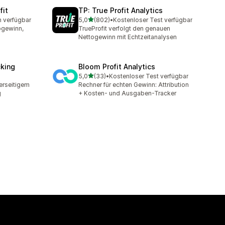
fit
TP: True Profit Analytics
von 5 Sternen
n verfügbar
5,0
(802)
•
Kostenloser Test verfügbar
t
802 Rezensionen insgesamt
ogewinn,
TrueProfit verfolgt den genauen
Nettogewinn mit Echtzeitanalysen
cking
Bloom Profit Analytics
von 5 Sternen
5,0
(33)
•
Kostenloser Test verfügbar
t
33 Rezensionen insgesamt
erseitigem
Rechner für echten Gewinn: Attribution
g
+ Kosten- und Ausgaben-Tracker