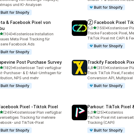
tmaps und KI-Analysen
Built for Shopify
Built for Shopify
ta & Facebook Pixel von
Ⓩ Facebook Pixel Tik
von 5 Sternen
bu
5,0
(159)
•
Kostenloser Pl
159 Rezensionen insgesa
Tracke Facebook Pixel, Met
von 5 Sternen
(104)
•
Kostenlose Installation
 Rezensionen insgesamt
TikTok Pixel mit CAPI & Fe
aues Meta Pixel Tracking für
ssere Facebook Ads
Built for Shopify
Built for Shopify
apevine Post Purchase Survey
Trackify Facebook Pix
von 5 Sternen
von 5 Sternen
(182)
•
Kostenloser Test verfügbar
4,8
(351)
•
Kostenloser Pl
 Rezensionen insgesamt
351 Rezensionen insgesa
t-Purchase- & E-Mail-Umfragen für
Track TikTok Pixel, Facebo
ribution, NPS und mehr
Conversion API, Multipixel
Built for Shopify
Built for Shopify
Facebook Pixel ‑Tiktok Pixel
Parkour: TikTok Pixel 
von 5 Sternen
von 5 Sternen
(249)
•
Kostenloser Plan verfügbar
5,0
(25)
•
Kostenlos
 Rezensionen insgesamt
25 Rezensionen insgesam
verseitiges Tracking für mehrere
TikTok-Pixel mit serversei
ebook- und TikTok-Pixel
Tracking (CAPI)
Built for Shopify
Built for Shopify