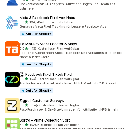
1814 Rezensionen insgesamt
Conversions mit KI-Analysen, Aufzeichnungen und Heatmaps
optimieren
Meta & Facebook Pixel von Nabu
von 5 Sternen
5,0
(104)
•
Kostenlose Installation
104 Rezensionen insgesamt
Genaues Meta Pixel Tracking für bessere Facebook Ads
Built for Shopify
TA MAPPY: Store Locator & Maps
von 5 Sternen
5,0
(413)
•
Kostenloser Plan verfügbar
413 Rezensionen insgesamt
Einfache Suche nach Shops, Händlern und Verkaufsstellen in der
Nähe auf der Karte
Built for Shopify
Ⓩ Facebook Pixel Tiktok Pixel
von 5 Sternen
5,0
(159)
•
Kostenloser Plan verfügbar
159 Rezensionen insgesamt
Tracke Facebook Pixel, Meta Pixel, TikTok Pixel mit CAPI & Feed
Built for Shopify
Zigpoll Customer Surveys
von 5 Sternen
5,0
(504)
•
Kostenloser Plan verfügbar
504 Rezensionen insgesamt
Post-Purchase- & On-Site-Umfragen für Attribution, NPS & mehr
Sort'd ‑ Prime Collection Sort
von 5 Sternen
5,0
(132)
•
Kostenloser Plan verfügbar
132 Rezensionen insgesamt