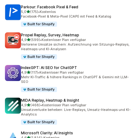
Parkour: Facebook Pixel & Feed
von 5 Sternen
5,0
(175)
•
Kostenlos
175 Rezensionen insgesamt
Facebook-Pixel & Meta-Pixel (CAPI) mit Feed & Katalog
Built for Shopify
Propel Replay, Survey, Heatmap
von 5 Sternen
4,9
(599)
•
Kostenloser Plan verfügbar
599 Rezensionen insgesamt
Verlorene Umsätze sichern: Aufzeichnung von Sitzungs-Replays,
Heatmaps und KI-Analysen
Built for Shopify
IndexGPT: AI SEO for ChatGPT
von 5 Sternen
4,9
(117)
•
Kostenloser Plan verfügbar
117 Rezensionen insgesamt
Mehr KI-Traffic & höhere Rankings in ChatGPT & Gemini mit LLM-
SEO
Built for Shopify
MIDA Replay, Heatmap & Insight
von 5 Sternen
4,9
(468)
•
Kostenloser Plan verfügbar
468 Rezensionen insgesamt
Umsatzverluste beheben: Live-Replays, Umsatz-Heatmaps und KI-
Analytics
Built for Shopify
Microsoft Clarity: AI Insights
von 5 Sternen
4,6
(1.814)
•
Kostenlos