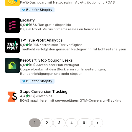
Profit-Dashboard mit Nettogewinn, Ad-Attribution und ROAS
Built for Shopify
Escalafy
von 5 Sternen
5,0
(68)
•
Plan gratis disponible
68 Rezensionen insgesamt
Dejá el Excel. Ve tus números reales en tiempo real.
TP: True Profit Analytics
von 5 Sternen
5,0
(803)
•
Kostenloser Test verfügbar
803 Rezensionen insgesamt
TrueProfit verfolgt den genauen Nettogewinn mit Echtzeitanalysen
KeepCart: Stop Coupon Leaks
von 5 Sternen
5,0
(67)
•
Kostenloser Plan verfügbar
67 Rezensionen insgesamt
Coupon-Leaks mit dem Blockieren von Erweiterungen,
Benachrichtigungen und mehr stoppen!
Built for Shopify
Stape Conversion Tracking
von 5 Sternen
4,4
(37)
•
Kostenlos
37 Rezensionen insgesamt
ROAS maximieren mit serverseitigem GTM-Conversion-Tracking
1
2
3
4
61