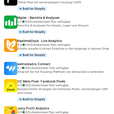
25 Rezensionen insgesamt
TikTok-Pixel mit serverseitigem Tracking (CAPI)
Built for Shopify
Mipler ‑ Berichte & Analysen
von 5 Sternen
5,0
(595)
•
Kostenloser Plan verfügbar
595 Rezensionen insgesamt
Berichte & Analysen für Umsatz, Lager und Steuern
Built for Shopify
RealtimeStack : Live Analytics
von 5 Sternen
4,8
(104)
•
Kostenloser Plan verfügbar
104 Rezensionen insgesamt
Erhalte visuelle Echtzeit-Einblicke in die Vorgänge in deinem Shop
Built for Shopify
wetracked.io Connect
von 5 Sternen
4,7
(98)
•
Kostenloser Test verfügbar
98 Rezensionen insgesamt
Shop mit der Ad-Tracking-Plattform von wetracked.io verbinden
OC Meta Pixel‑ Facebook Pixels
von 5 Sternen
4,9
(92)
•
Kostenloser Plan verfügbar
92 Rezensionen insgesamt
Bessere ROAS-Anzeigen mit mehreren Pixeln, serverseitiger CAPI
und Feeds
Built for Shopify
Juicy Profit Analytics
von 5 Sternen
4,9
(55)
•
Kostenloser Plan verfügbar
55 Rezensionen insgesamt