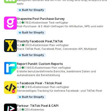
Kategorien sortieren wie ein Profi: mit Drag-and-drop, Analytics und
mehr
Built for Shopify
Grapevine Post Purchase Survey
von 5 Sternen
5,0
(182)
•
Kostenloser Test verfügbar
182 Rezensionen insgesamt
Post-Purchase- & E-Mail-Umfragen für Attribution, NPS und mehr
Built for Shopify
Trackify Facebook Pixel,TikTok
von 5 Sternen
4,8
(353)
•
Kostenloser Plan verfügbar
353 Rezensionen insgesamt
Track TikTok Pixel, Facebook Pixel, Conversion API, Multipixel
Built for Shopify
Report Pundit: Custom Reports
von 5 Sternen
5,0
(1.863)
•
Kostenloser Plan verfügbar
1863 Rezensionen insgesamt
Erstelle benutzerdefinierte Berichte, kombiniere Daten und
automatisiere die Bereitstellung
∞ Facebook Pixel ‑Tiktok Pixel
von 5 Sternen
4,9
(249)
•
Kostenloser Plan verfügbar
249 Rezensionen insgesamt
Serverseitiges Tracking für mehrere Facebook- und TikTok-Pixel
Built for Shopify
Parkour: TikTok Pixel & CAPI
von 5 Sternen
5,0
(25)
•
Kostenlos