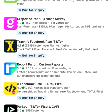
Kategorien sortieren wie ein Profi: mit Drag-and-drop, Analytics und
mehr
Built for Shopify
Grapevine Post Purchase Survey
von 5 Sternen
5,0
(182)
•
Kostenloser Test verfügbar
182 Rezensionen insgesamt
Post-Purchase- & E-Mail-Umfragen für Attribution, NPS und mehr
Built for Shopify
Trackify Facebook Pixel,TikTok
von 5 Sternen
4,8
(353)
•
Kostenloser Plan verfügbar
353 Rezensionen insgesamt
Track TikTok Pixel, Facebook Pixel, Conversion API, Multipixel
Built for Shopify
Report Pundit: Custom Reports
von 5 Sternen
5,0
(1.864)
•
Kostenloser Plan verfügbar
1864 Rezensionen insgesamt
Erstelle benutzerdefinierte Berichte, kombiniere Daten und
automatisiere die Bereitstellung
∞ Facebook Pixel ‑Tiktok Pixel
von 5 Sternen
4,9
(250)
•
Kostenloser Plan verfügbar
250 Rezensionen insgesamt
Serverseitiges Tracking für mehrere Facebook- und TikTok-Pixel
Built for Shopify
Parkour: TikTok Pixel & CAPI
von 5 Sternen
5,0
(25)
•
Kostenlos