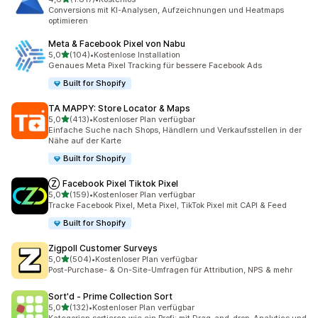
1817 Rezensionen insgesamt
Conversions mit KI-Analysen, Aufzeichnungen und Heatmaps
optimieren
Meta & Facebook Pixel von Nabu
von 5 Sternen
5,0
(104)
•
Kostenlose Installation
104 Rezensionen insgesamt
Genaues Meta Pixel Tracking für bessere Facebook Ads
Built for Shopify
TA MAPPY: Store Locator & Maps
von 5 Sternen
5,0
(413)
•
Kostenloser Plan verfügbar
413 Rezensionen insgesamt
Einfache Suche nach Shops, Händlern und Verkaufsstellen in der
Nähe auf der Karte
Built for Shopify
Ⓩ Facebook Pixel Tiktok Pixel
von 5 Sternen
5,0
(159)
•
Kostenloser Plan verfügbar
159 Rezensionen insgesamt
Tracke Facebook Pixel, Meta Pixel, TikTok Pixel mit CAPI & Feed
Built for Shopify
Zigpoll Customer Surveys
von 5 Sternen
5,0
(504)
•
Kostenloser Plan verfügbar
504 Rezensionen insgesamt
Post-Purchase- & On-Site-Umfragen für Attribution, NPS & mehr
Sort'd ‑ Prime Collection Sort
von 5 Sternen
5,0
(132)
•
Kostenloser Plan verfügbar
132 Rezensionen insgesamt