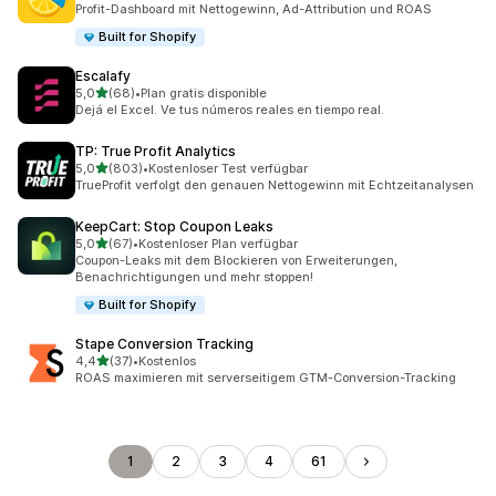
Profit-Dashboard mit Nettogewinn, Ad-Attribution und ROAS
Built for Shopify
Escalafy
von 5 Sternen
5,0
(68)
•
Plan gratis disponible
68 Rezensionen insgesamt
Dejá el Excel. Ve tus números reales en tiempo real.
TP: True Profit Analytics
von 5 Sternen
5,0
(803)
•
Kostenloser Test verfügbar
803 Rezensionen insgesamt
TrueProfit verfolgt den genauen Nettogewinn mit Echtzeitanalysen
KeepCart: Stop Coupon Leaks
von 5 Sternen
5,0
(67)
•
Kostenloser Plan verfügbar
67 Rezensionen insgesamt
Coupon-Leaks mit dem Blockieren von Erweiterungen,
Benachrichtigungen und mehr stoppen!
Built for Shopify
Stape Conversion Tracking
von 5 Sternen
4,4
(37)
•
Kostenlos
37 Rezensionen insgesamt
ROAS maximieren mit serverseitigem GTM-Conversion-Tracking
1
2
3
4
61