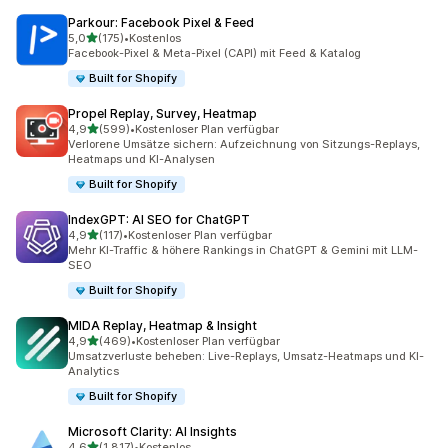
Parkour: Facebook Pixel & Feed
von 5 Sternen
5,0
(175)
•
Kostenlos
175 Rezensionen insgesamt
Facebook-Pixel & Meta-Pixel (CAPI) mit Feed & Katalog
Built for Shopify
Propel Replay, Survey, Heatmap
von 5 Sternen
4,9
(599)
•
Kostenloser Plan verfügbar
599 Rezensionen insgesamt
Verlorene Umsätze sichern: Aufzeichnung von Sitzungs-Replays,
Heatmaps und KI-Analysen
Built for Shopify
IndexGPT: AI SEO for ChatGPT
von 5 Sternen
4,9
(117)
•
Kostenloser Plan verfügbar
117 Rezensionen insgesamt
Mehr KI-Traffic & höhere Rankings in ChatGPT & Gemini mit LLM-
SEO
Built for Shopify
MIDA Replay, Heatmap & Insight
von 5 Sternen
4,9
(469)
•
Kostenloser Plan verfügbar
469 Rezensionen insgesamt
Umsatzverluste beheben: Live-Replays, Umsatz-Heatmaps und KI-
Analytics
Built for Shopify
Microsoft Clarity: AI Insights
von 5 Sternen
4,6
(1.817)
•
Kostenlos