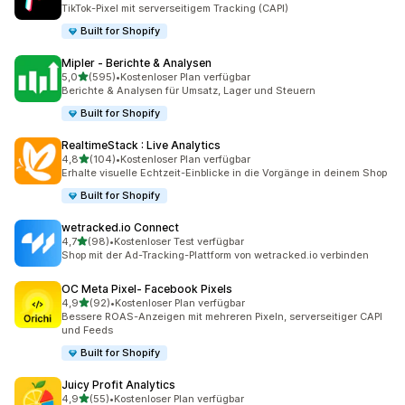
25 Rezensionen insgesamt
TikTok-Pixel mit serverseitigem Tracking (CAPI)
Built for Shopify
Mipler ‑ Berichte & Analysen
von 5 Sternen
5,0
(595)
•
Kostenloser Plan verfügbar
595 Rezensionen insgesamt
Berichte & Analysen für Umsatz, Lager und Steuern
Built for Shopify
RealtimeStack : Live Analytics
von 5 Sternen
4,8
(104)
•
Kostenloser Plan verfügbar
104 Rezensionen insgesamt
Erhalte visuelle Echtzeit-Einblicke in die Vorgänge in deinem Shop
Built for Shopify
wetracked.io Connect
von 5 Sternen
4,7
(98)
•
Kostenloser Test verfügbar
98 Rezensionen insgesamt
Shop mit der Ad-Tracking-Plattform von wetracked.io verbinden
OC Meta Pixel‑ Facebook Pixels
von 5 Sternen
4,9
(92)
•
Kostenloser Plan verfügbar
92 Rezensionen insgesamt
Bessere ROAS-Anzeigen mit mehreren Pixeln, serverseitiger CAPI
und Feeds
Built for Shopify
Juicy Profit Analytics
von 5 Sternen
4,9
(55)
•
Kostenloser Plan verfügbar
55 Rezensionen insgesamt