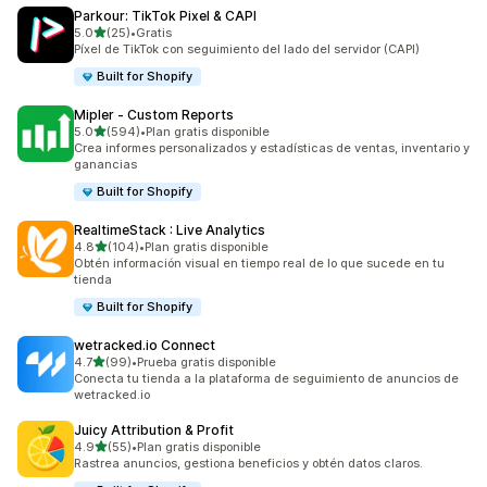
Parkour: TikTok Pixel & CAPI
de 5 estrellas
5.0
(25)
•
Gratis
25 reseñas en total
Píxel de TikTok con seguimiento del lado del servidor (CAPI)
Built for Shopify
Mipler ‑ Custom Reports
de 5 estrellas
5.0
(594)
•
Plan gratis disponible
594 reseñas en total
Crea informes personalizados y estadísticas de ventas, inventario y
ganancias
Built for Shopify
RealtimeStack : Live Analytics
de 5 estrellas
4.8
(104)
•
Plan gratis disponible
104 reseñas en total
Obtén información visual en tiempo real de lo que sucede en tu
tienda
Built for Shopify
wetracked.io Connect
de 5 estrellas
4.7
(99)
•
Prueba gratis disponible
99 reseñas en total
Conecta tu tienda a la plataforma de seguimiento de anuncios de
wetracked.io
Juicy Attribution & Profit
de 5 estrellas
4.9
(55)
•
Plan gratis disponible
55 reseñas en total
Rastrea anuncios, gestiona beneficios y obtén datos claros.