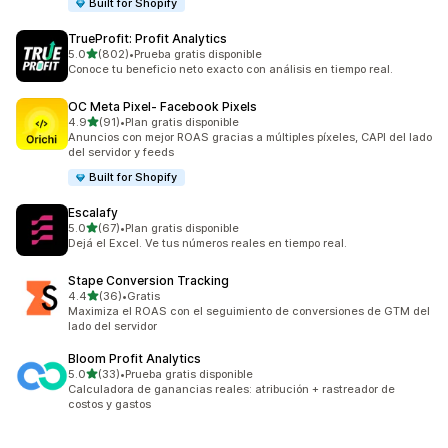
Built for Shopify
TrueProfit: Profit Analytics
de 5 estrellas
5.0
(802)
•
Prueba gratis disponible
802 reseñas en total
Conoce tu beneficio neto exacto con análisis en tiempo real.
OC Meta Pixel‑ Facebook Pixels
de 5 estrellas
4.9
(91)
•
Plan gratis disponible
91 reseñas en total
Anuncios con mejor ROAS gracias a múltiples píxeles, CAPI del lado
del servidor y feeds
Built for Shopify
Escalafy
de 5 estrellas
5.0
(67)
•
Plan gratis disponible
67 reseñas en total
Dejá el Excel. Ve tus números reales en tiempo real.
Stape Conversion Tracking
de 5 estrellas
4.4
(36)
•
Gratis
36 reseñas en total
Maximiza el ROAS con el seguimiento de conversiones de GTM del
lado del servidor
Bloom Profit Analytics
de 5 estrellas
5.0
(33)
•
Prueba gratis disponible
33 reseñas en total
Calculadora de ganancias reales: atribución + rastreador de
costos y gastos