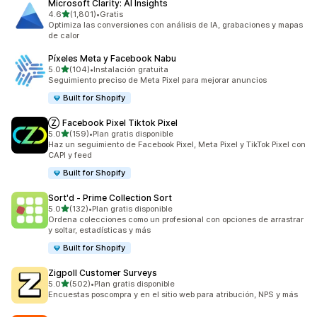
Microsoft Clarity: AI Insights
de 5 estrellas
4.6
(1,801)
•
Gratis
1801 reseñas en total
Optimiza las conversiones con análisis de IA, grabaciones y mapas
de calor
Píxeles Meta y Facebook Nabu
de 5 estrellas
5.0
(104)
•
Instalación gratuita
104 reseñas en total
Seguimiento preciso de Meta Pixel para mejorar anuncios
Built for Shopify
Ⓩ Facebook Pixel Tiktok Pixel
de 5 estrellas
5.0
(159)
•
Plan gratis disponible
159 reseñas en total
Haz un seguimiento de Facebook Pixel, Meta Pixel y TikTok Pixel con
CAPI y feed
Built for Shopify
Sort'd ‑ Prime Collection Sort
de 5 estrellas
5.0
(132)
•
Plan gratis disponible
132 reseñas en total
Ordena colecciones como un profesional con opciones de arrastrar
y soltar, estadísticas y más
Built for Shopify
Zigpoll Customer Surveys
de 5 estrellas
5.0
(502)
•
Plan gratis disponible
502 reseñas en total
Encuestas poscompra y en el sitio web para atribución, NPS y más