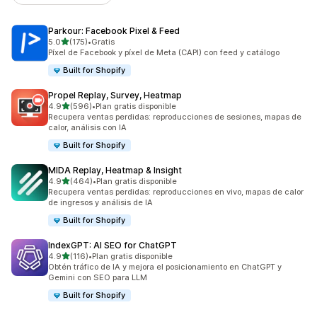
Parkour: Facebook Pixel & Feed
de 5 estrellas
5.0
(175)
•
Gratis
175 reseñas en total
Píxel de Facebook y píxel de Meta (CAPI) con feed y catálogo
Built for Shopify
Propel Replay, Survey, Heatmap
de 5 estrellas
4.9
(596)
•
Plan gratis disponible
596 reseñas en total
Recupera ventas perdidas: reproducciones de sesiones, mapas de
calor, análisis con IA
Built for Shopify
MIDA Replay, Heatmap & Insight
de 5 estrellas
4.9
(464)
•
Plan gratis disponible
464 reseñas en total
Recupera ventas perdidas: reproducciones en vivo, mapas de calor
de ingresos y análisis de IA
Built for Shopify
IndexGPT: AI SEO for ChatGPT
de 5 estrellas
4.9
(116)
•
Plan gratis disponible
116 reseñas en total
Obtén tráfico de IA y mejora el posicionamiento en ChatGPT y
Gemini con SEO para LLM
Built for Shopify