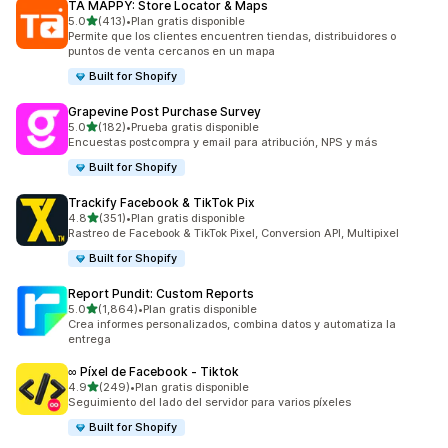
TA MAPPY: Store Locator & Maps
de 5 estrellas
5.0
(413)
•
Plan gratis disponible
413 reseñas en total
Permite que los clientes encuentren tiendas, distribuidores o
puntos de venta cercanos en un mapa
Built for Shopify
Grapevine Post Purchase Survey
de 5 estrellas
5.0
(182)
•
Prueba gratis disponible
182 reseñas en total
Encuestas postcompra y email para atribución, NPS y más
Built for Shopify
Trackify Facebook & TikTok Pix
de 5 estrellas
4.8
(351)
•
Plan gratis disponible
351 reseñas en total
Rastreo de Facebook & TikTok Pixel, Conversion API, Multipixel
Built for Shopify
Report Pundit: Custom Reports
de 5 estrellas
5.0
(1,864)
•
Plan gratis disponible
1864 reseñas en total
Crea informes personalizados, combina datos y automatiza la
entrega
∞ Píxel de Facebook ‑ Tiktok
de 5 estrellas
4.9
(249)
•
Plan gratis disponible
249 reseñas en total
Seguimiento del lado del servidor para varios píxeles
Built for Shopify