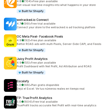
별 5개 중
4.8
(104)
•
Free plan available
총 리뷰 104개
Get visual real time insights into what happens in your store
Built for Shopify
wetracked.io Connect
별 5개 중
4.7
(99)
•
Free trial available
총 리뷰 99개
Connect your store to the wetracked.io ad tracking platform
OC Meta Pixel‑ Facebook Pixels
별 5개 중
4.9
(92)
•
Free plan available
총 리뷰 92개
Better ROAS ads with multi Pixels, Server-Side CAPI, and Feeds
Built for Shopify
Juicy Profit Analytics
별 5개 중
4.9
(55)
•
Free plan available
총 리뷰 55개
Profit Dashboard with Net Profit, Ad Attribution and ROAS
Built for Shopify
Escalafy
별 5개 중
5.0
(68)
•
Plan gratis disponible
총 리뷰 68개
Dejá el Excel. Ve tus números reales en tiempo real.
TP: True Profit Analytics
별 5개 중
5.0
(804)
•
Free trial available
총 리뷰 804개
TrueProfit tracks accurate Net Profit with real-time analytics