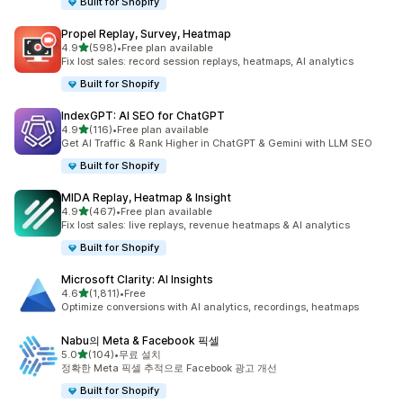
Built for Shopify
Propel Replay, Survey, Heatmap
별 5개 중
4.9
(598)
•
Free plan available
총 리뷰 598개
Fix lost sales: record session replays, heatmaps, AI analytics
Built for Shopify
IndexGPT: AI SEO for ChatGPT
별 5개 중
4.9
(116)
•
Free plan available
총 리뷰 116개
Get AI Traffic & Rank Higher in ChatGPT & Gemini with LLM SEO
Built for Shopify
MIDA Replay, Heatmap & Insight
별 5개 중
4.9
(467)
•
Free plan available
총 리뷰 467개
Fix lost sales: live replays, revenue heatmaps & AI analytics
Built for Shopify
Microsoft Clarity: AI Insights
별 5개 중
4.6
(1,811)
•
Free
총 리뷰 1811개
Optimize conversions with AI analytics, recordings, heatmaps
Nabu의 Meta & Facebook 픽셀
별 5개 중
5.0
(104)
•
무료 설치
총 리뷰 104개
정확한 Meta 픽셀 추적으로 Facebook 광고 개선
Built for Shopify