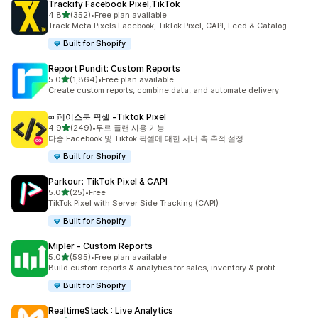
Trackify Facebook Pixel,TikTok
별 5개 중
4.8
(352)
•
Free plan available
총 리뷰 352개
Track Meta Pixels Facebook, TikTok Pixel, CAPI, Feed & Catalog
Built for Shopify
Report Pundit: Custom Reports
별 5개 중
5.0
(1,864)
•
Free plan available
총 리뷰 1864개
Create custom reports, combine data, and automate delivery
∞ 페이스북 픽셀 ‑Tiktok Pixel
별 5개 중
4.9
(249)
•
무료 플랜 사용 가능
총 리뷰 249개
다중 Facebook 및 Tiktok 픽셀에 대한 서버 측 추적 설정
Built for Shopify
Parkour: TikTok Pixel & CAPI
별 5개 중
5.0
(25)
•
Free
총 리뷰 25개
TikTok Pixel with Server Side Tracking (CAPI)
Built for Shopify
Mipler ‑ Custom Reports
별 5개 중
5.0
(595)
•
Free plan available
총 리뷰 595개
Build custom reports & analytics for sales, inventory & profit
Built for Shopify
RealtimeStack : Live Analytics