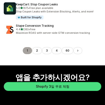
KeepCart: Stop Coupon Leaks
별 5개 중
5.0
(67)
•
Free plan available
총 리뷰 67개
Stop Coupon Leaks with Extension Blocking, Alerts, and more!
Built for Shopify
Stape Conversion Tracking
별 5개 중
4.4
(36)
•
Free
총 리뷰 36개
Maximize ROAS with server-side GTM conversion tracking
1
2
3
4
60
앱을 추가하시겠어요?
Shopify 3일 무료 체험