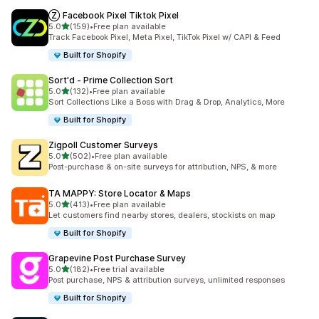
Ⓩ Facebook Pixel Tiktok Pixel
별 5개 중
5.0
(159)
•
Free plan available
총 리뷰 159개
Track Facebook Pixel, Meta Pixel, TikTok Pixel w/ CAPI & Feed
Built for Shopify
Sort'd ‑ Prime Collection Sort
별 5개 중
5.0
(132)
•
Free plan available
총 리뷰 132개
Sort Collections Like a Boss with Drag & Drop, Analytics, More
Built for Shopify
Zigpoll Customer Surveys
별 5개 중
5.0
(502)
•
Free plan available
총 리뷰 502개
Post-purchase & on-site surveys for attribution, NPS, & more
TA MAPPY: Store Locator & Maps
별 5개 중
5.0
(413)
•
Free plan available
총 리뷰 413개
Let customers find nearby stores, dealers, stockists on map
Built for Shopify
Grapevine Post Purchase Survey
별 5개 중
5.0
(182)
•
Free trial available
총 리뷰 182개
Post purchase, NPS & attribution surveys, unlimited responses
Built for Shopify