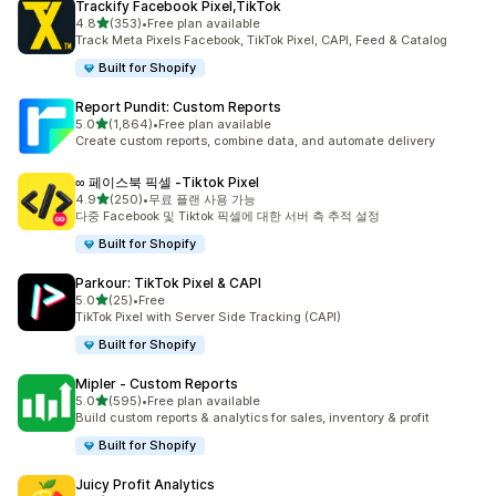
Trackify Facebook Pixel,TikTok
별 5개 중
4.8
(353)
•
Free plan available
총 리뷰 353개
Track Meta Pixels Facebook, TikTok Pixel, CAPI, Feed & Catalog
Built for Shopify
Report Pundit: Custom Reports
별 5개 중
5.0
(1,864)
•
Free plan available
총 리뷰 1864개
Create custom reports, combine data, and automate delivery
∞ 페이스북 픽셀 ‑Tiktok Pixel
별 5개 중
4.9
(250)
•
무료 플랜 사용 가능
총 리뷰 250개
다중 Facebook 및 Tiktok 픽셀에 대한 서버 측 추적 설정
Built for Shopify
Parkour: TikTok Pixel & CAPI
별 5개 중
5.0
(25)
•
Free
총 리뷰 25개
TikTok Pixel with Server Side Tracking (CAPI)
Built for Shopify
Mipler ‑ Custom Reports
별 5개 중
5.0
(595)
•
Free plan available
총 리뷰 595개
Build custom reports & analytics for sales, inventory & profit
Built for Shopify
Juicy Profit Analytics