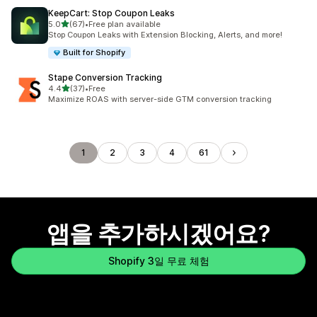
KeepCart: Stop Coupon Leaks
별 5개 중
5.0
(67)
•
Free plan available
총 리뷰 67개
Stop Coupon Leaks with Extension Blocking, Alerts, and more!
Built for Shopify
Stape Conversion Tracking
별 5개 중
4.4
(37)
•
Free
총 리뷰 37개
Maximize ROAS with server-side GTM conversion tracking
1
2
3
4
61
앱을 추가하시겠어요?
Shopify 3일 무료 체험