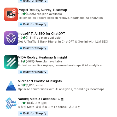
Built for Shopify
Propel Replay, Survey, Heatmap
별 5개 중
4.9
(599)
•
Free plan available
총 리뷰 599개
Fix lost sales: record session replays, heatmaps, AI analytics
Built for Shopify
IndexGPT: AI SEO for ChatGPT
별 5개 중
4.9
(118)
•
Free plan available
총 리뷰 118개
Get AI Traffic & Rank Higher in ChatGPT & Gemini with LLM SEO
Built for Shopify
MIDA Replay, Heatmap & Insight
별 5개 중
4.9
(469)
•
Free plan available
총 리뷰 469개
Fix lost sales: live replays, revenue heatmaps & AI analytics
Built for Shopify
Microsoft Clarity: AI Insights
별 5개 중
4.6
(1,818)
•
Free
총 리뷰 1818개
Optimize conversions with AI analytics, recordings, heatmaps
Nabu의 Meta & Facebook 픽셀
별 5개 중
5.0
(104)
•
무료 설치
총 리뷰 104개
정확한 Meta 픽셀 추적으로 Facebook 광고 개선
Built for Shopify