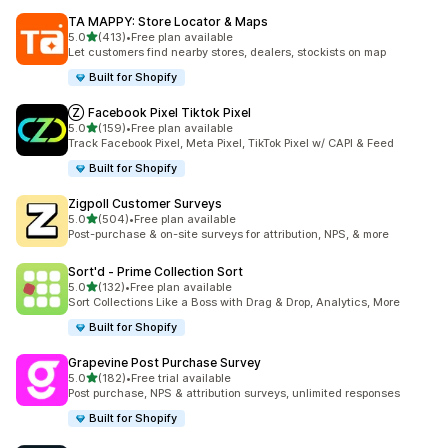
TA MAPPY: Store Locator & Maps
별 5개 중
5.0
(413)
•
Free plan available
총 리뷰 413개
Let customers find nearby stores, dealers, stockists on map
Built for Shopify
Ⓩ Facebook Pixel Tiktok Pixel
별 5개 중
5.0
(159)
•
Free plan available
총 리뷰 159개
Track Facebook Pixel, Meta Pixel, TikTok Pixel w/ CAPI & Feed
Built for Shopify
Zigpoll Customer Surveys
별 5개 중
5.0
(504)
•
Free plan available
총 리뷰 504개
Post-purchase & on-site surveys for attribution, NPS, & more
Sort'd ‑ Prime Collection Sort
별 5개 중
5.0
(132)
•
Free plan available
총 리뷰 132개
Sort Collections Like a Boss with Drag & Drop, Analytics, More
Built for Shopify
Grapevine Post Purchase Survey
별 5개 중
5.0
(182)
•
Free trial available
총 리뷰 182개
Post purchase, NPS & attribution surveys, unlimited responses
Built for Shopify