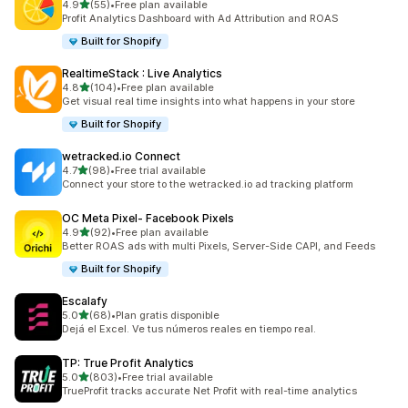
별 5개 중
4.9
(55)
•
Free plan available
총 리뷰 55개
Profit Analytics Dashboard with Ad Attribution and ROAS
Built for Shopify
RealtimeStack : Live Analytics
별 5개 중
4.8
(104)
•
Free plan available
총 리뷰 104개
Get visual real time insights into what happens in your store
Built for Shopify
wetracked.io Connect
별 5개 중
4.7
(98)
•
Free trial available
총 리뷰 98개
Connect your store to the wetracked.io ad tracking platform
OC Meta Pixel‑ Facebook Pixels
별 5개 중
4.9
(92)
•
Free plan available
총 리뷰 92개
Better ROAS ads with multi Pixels, Server-Side CAPI, and Feeds
Built for Shopify
Escalafy
별 5개 중
5.0
(68)
•
Plan gratis disponible
총 리뷰 68개
Dejá el Excel. Ve tus números reales en tiempo real.
TP: True Profit Analytics
별 5개 중
5.0
(803)
•
Free trial available
총 리뷰 803개
TrueProfit tracks accurate Net Profit with real-time analytics