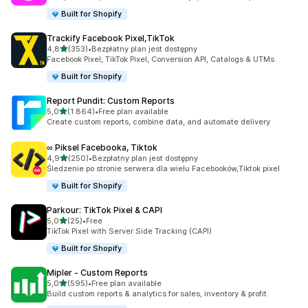
Built for Shopify
Trackify Facebook Pixel,TikTok
na 5 gwiazdek
4,8
(353)
•
Bezpłatny plan jest dostępny
Łączna liczba recenzji: 353
Facebook Pixel, TikTok Pixel, Conversion API, Catalogs & UTMs
Built for Shopify
Report Pundit: Custom Reports
na 5 gwiazdek
5,0
(1 864)
•
Free plan available
Łączna liczba recenzji: 1864
Create custom reports, combine data, and automate delivery
∞ Piksel Facebooka, Tiktok
na 5 gwiazdek
4,9
(250)
•
Bezpłatny plan jest dostępny
Łączna liczba recenzji: 250
Śledzenie po stronie serwera dla wielu Facebooków,Tiktok pixel
Built for Shopify
Parkour: TikTok Pixel & CAPI
na 5 gwiazdek
5,0
(25)
•
Free
Łączna liczba recenzji: 25
TikTok Pixel with Server Side Tracking (CAPI)
Built for Shopify
Mipler ‑ Custom Reports
na 5 gwiazdek
5,0
(595)
•
Free plan available
Łączna liczba recenzji: 595
Build custom reports & analytics for sales, inventory & profit