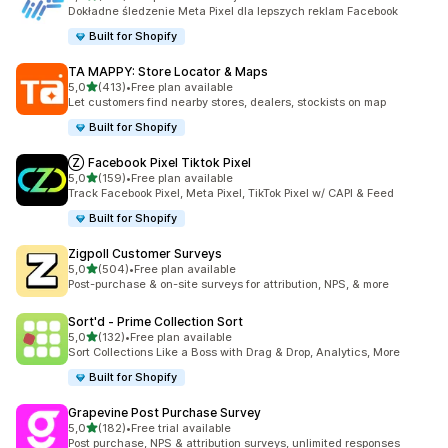
Łączna liczba recenzji: 104
Dokładne śledzenie Meta Pixel dla lepszych reklam Facebook
Built for Shopify
TA MAPPY: Store Locator & Maps
na 5 gwiazdek
5,0
(413)
•
Free plan available
Łączna liczba recenzji: 413
Let customers find nearby stores, dealers, stockists on map
Built for Shopify
Ⓩ Facebook Pixel Tiktok Pixel
na 5 gwiazdek
5,0
(159)
•
Free plan available
Łączna liczba recenzji: 159
Track Facebook Pixel, Meta Pixel, TikTok Pixel w/ CAPI & Feed
Built for Shopify
Zigpoll Customer Surveys
na 5 gwiazdek
5,0
(504)
•
Free plan available
Łączna liczba recenzji: 504
Post-purchase & on-site surveys for attribution, NPS, & more
Sort'd ‑ Prime Collection Sort
na 5 gwiazdek
5,0
(132)
•
Free plan available
Łączna liczba recenzji: 132
Sort Collections Like a Boss with Drag & Drop, Analytics, More
Built for Shopify
Grapevine Post Purchase Survey
na 5 gwiazdek
5,0
(182)
•
Free trial available
Łączna liczba recenzji: 182
Post purchase, NPS & attribution surveys, unlimited responses