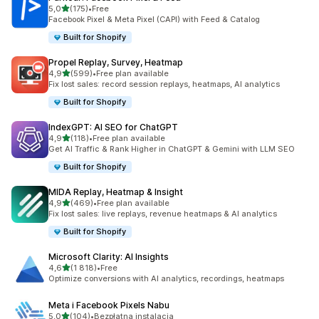
na 5 gwiazdek
5,0
(175)
•
Free
Łączna liczba recenzji: 175
Facebook Pixel & Meta Pixel (CAPI) with Feed & Catalog
Built for Shopify
Propel Replay, Survey, Heatmap
na 5 gwiazdek
4,9
(599)
•
Free plan available
Łączna liczba recenzji: 599
Fix lost sales: record session replays, heatmaps, AI analytics
Built for Shopify
IndexGPT: AI SEO for ChatGPT
na 5 gwiazdek
4,9
(118)
•
Free plan available
Łączna liczba recenzji: 118
Get AI Traffic & Rank Higher in ChatGPT & Gemini with LLM SEO
Built for Shopify
MIDA Replay, Heatmap & Insight
na 5 gwiazdek
4,9
(469)
•
Free plan available
Łączna liczba recenzji: 469
Fix lost sales: live replays, revenue heatmaps & AI analytics
Built for Shopify
Microsoft Clarity: AI Insights
na 5 gwiazdek
4,6
(1 818)
•
Free
Łączna liczba recenzji: 1818
Optimize conversions with AI analytics, recordings, heatmaps
Meta i Facebook Pixels Nabu
na 5 gwiazdek
5,0
(104)
•
Bezpłatna instalacja