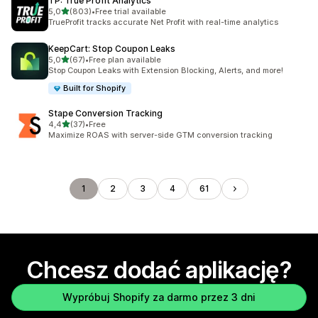
TP: True Profit Analytics
na 5 gwiazdek
5,0
(803)
•
Free trial available
Łączna liczba recenzji: 803
TrueProfit tracks accurate Net Profit with real-time analytics
KeepCart: Stop Coupon Leaks
na 5 gwiazdek
5,0
(67)
•
Free plan available
Łączna liczba recenzji: 67
Stop Coupon Leaks with Extension Blocking, Alerts, and more!
Built for Shopify
Stape Conversion Tracking
na 5 gwiazdek
4,4
(37)
•
Free
Łączna liczba recenzji: 37
Maximize ROAS with server-side GTM conversion tracking
1
2
3
4
61
Chcesz dodać aplikację?
Wypróbuj Shopify za darmo przez 3 dni