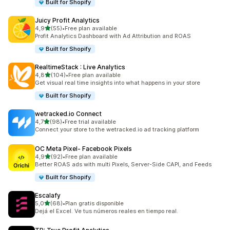
Built for Shopify
Juicy Profit Analytics
na 5 gwiazdek
4,9
(55)
•
Free plan available
Łączna liczba recenzji: 55
Profit Analytics Dashboard with Ad Attribution and ROAS
Built for Shopify
RealtimeStack : Live Analytics
na 5 gwiazdek
4,8
(104)
•
Free plan available
Łączna liczba recenzji: 104
Get visual real time insights into what happens in your store
Built for Shopify
wetracked.io Connect
na 5 gwiazdek
4,7
(98)
•
Free trial available
Łączna liczba recenzji: 98
Connect your store to the wetracked.io ad tracking platform
OC Meta Pixel‑ Facebook Pixels
na 5 gwiazdek
4,9
(92)
•
Free plan available
Łączna liczba recenzji: 92
Better ROAS ads with multi Pixels, Server-Side CAPI, and Feeds
Built for Shopify
Escalafy
na 5 gwiazdek
5,0
(68)
•
Plan gratis disponible
Łączna liczba recenzji: 68
Dejá el Excel. Ve tus números reales en tiempo real.