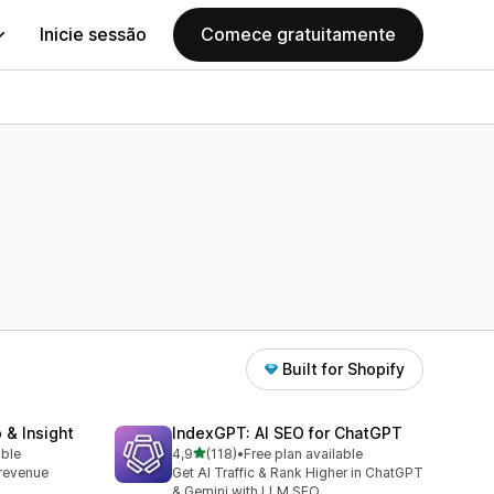
Inicie sessão
Comece gratuitamente
Built for Shopify
 & Insight
IndexGPT: AI SEO for ChatGPT
de 5 estrelas
able
4,9
(118)
•
Free plan available
118 total de avaliações
, revenue
Get AI Traffic & Rank Higher in ChatGPT
& Gemini with LLM SEO