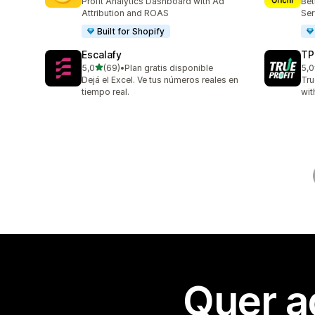
Profit Analytics Dashboard with Ad
Bet
Attribution and ROAS
Ser
Built for Shopify
Escalafy
TP
de 5 estrelas
5,0
(69)
•
Plan gratis disponible
5,0
69 total de avaliações
803
Dejá el Excel. Ve tus números reales en
Tru
tiempo real.
wit
Quer a