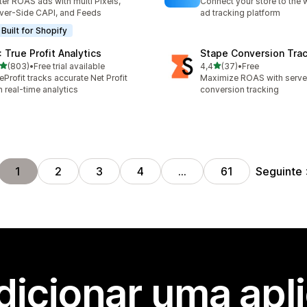
ter ROAS ads with multi Pixels,
Connect your store to the 
ver-Side CAPI, and Feeds
ad tracking platform
Built for Shopify
: True Profit Analytics
Stape Conversion Tra
de 5 estrelas
de 5 estrelas
(803)
•
Free trial available
4,4
(37)
•
Free
 total de avaliações
37 total de avaliações
eProfit tracks accurate Net Profit
Maximize ROAS with serv
h real-time analytics
conversion tracking
Seguinte
1
2
3
4
…
61
dicionar uma apl