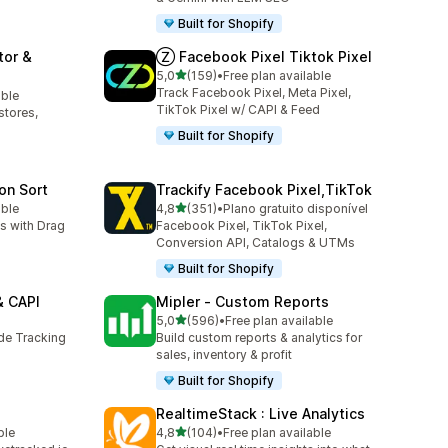
Built for Shopify
tor &
Ⓩ Facebook Pixel Tiktok Pixel
de 5 estrelas
5,0
(159)
•
Free plan available
159 total de avaliações
Track Facebook Pixel, Meta Pixel,
able
TikTok Pixel w/ CAPI & Feed
stores,
Built for Shopify
ion Sort
Trackify Facebook Pixel,TikTok
de 5 estrelas
able
4,8
(351)
•
Plano gratuito disponível
351 total de avaliações
ss with Drag
Facebook Pixel, TikTok Pixel,
Conversion API, Catalogs & UTMs
Built for Shopify
& CAPI
Mipler ‑ Custom Reports
de 5 estrelas
5,0
(596)
•
Free plan available
596 total de avaliações
ide Tracking
Build custom reports & analytics for
sales, inventory & profit
Built for Shopify
RealtimeStack : Live Analytics
de 5 estrelas
ble
4,8
(104)
•
Free plan available
104 total de avaliações