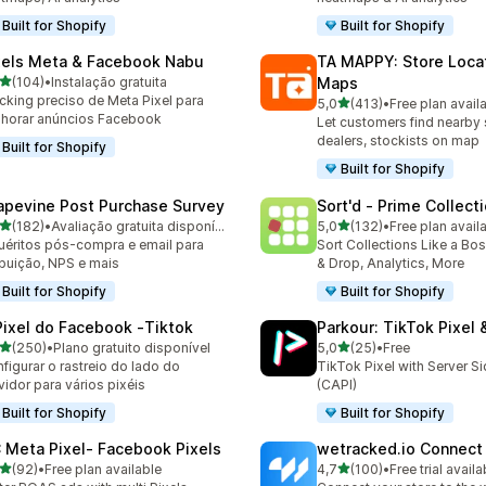
Built for Shopify
Built for Shopify
xels Meta & Facebook Nabu
TA MAPPY: Store Loca
de 5 estrelas
(104)
•
Instalação gratuita
Maps
 total de avaliações
cking preciso de Meta Pixel para
de 5 estrelas
5,0
(413)
•
Free plan avail
413 total de avaliações
horar anúncios Facebook
Let customers find nearby 
dealers, stockists on map
Built for Shopify
Built for Shopify
apevine Post Purchase Survey
Sort'd ‑ Prime Collect
de 5 estrelas
de 5 estrelas
(182)
•
Avaliação gratuita disponível
5,0
(132)
•
Free plan avail
 total de avaliações
132 total de avaliações
uéritos pós-compra e email para
Sort Collections Like a Bo
ibuição, NPS e mais
& Drop, Analytics, More
Built for Shopify
Built for Shopify
Pixel do Facebook ‑Tiktok
Parkour: TikTok Pixel 
de 5 estrelas
de 5 estrelas
(250)
•
Plano gratuito disponível
5,0
(25)
•
Free
 total de avaliações
25 total de avaliações
figurar o rastreio do lado do
TikTok Pixel with Server S
vidor para vários pixéis
(CAPI)
Built for Shopify
Built for Shopify
 Meta Pixel‑ Facebook Pixels
wetracked.io Connect
de 5 estrelas
de 5 estrelas
(92)
•
Free plan available
4,7
(100)
•
Free trial availa
total de avaliações
100 total de avaliações