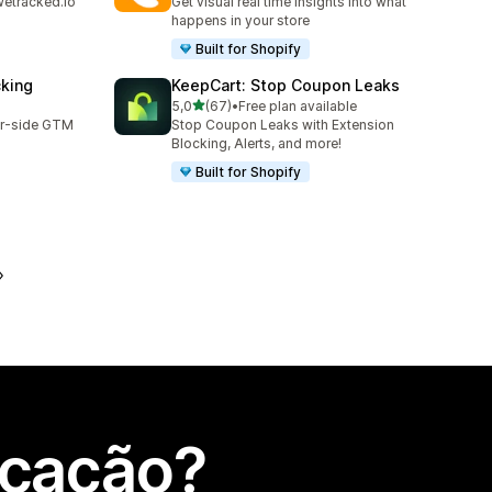
wetracked.io
Get visual real time insights into what
happens in your store
Built for Shopify
cking
KeepCart: Stop Coupon Leaks
de 5 estrelas
5,0
(67)
•
Free plan available
67 total de avaliações
er-side GTM
Stop Coupon Leaks with Extension
Blocking, Alerts, and more!
Built for Shopify
icação?