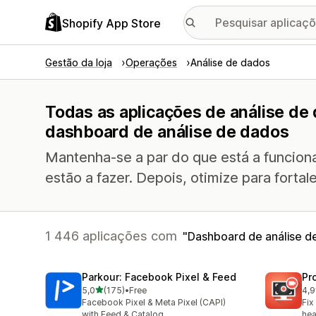
Shopify App Store
Gestão da loja
Operações
Análise de dados
Todas as aplicações de análise de
dashboard de análise de dados
Mantenha-se a par do que está a funciona
estão a fazer. Depois, otimize para forta
1 446 aplicações com
Dashboard de análise d
Parkour: Facebook Pixel & Feed
Pr
de 5 estrelas
5,0
(175)
•
Free
4,9
175 total de avaliações
600
Facebook Pixel & Meta Pixel (CAPI)
Fix
with Feed & Catalog
hea