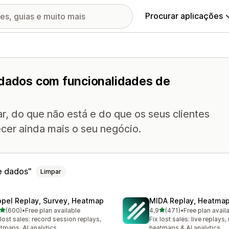
Procurar aplicações
 dados com funcionalidades de
r, do que não está e do que os seus clientes
lecer ainda mais o seu negócio.
e dados
Limpar
opel Replay, Survey, Heatmap
MIDA Replay, Heatmap
de 5 estrelas
de 5 estrelas
(600)
•
Free plan available
4,9
(471)
•
Free plan avail
 total de avaliações
471 total de avaliações
 lost sales: record session replays,
Fix lost sales: live replays
tmaps, AI analytics
heatmaps & AI analytics