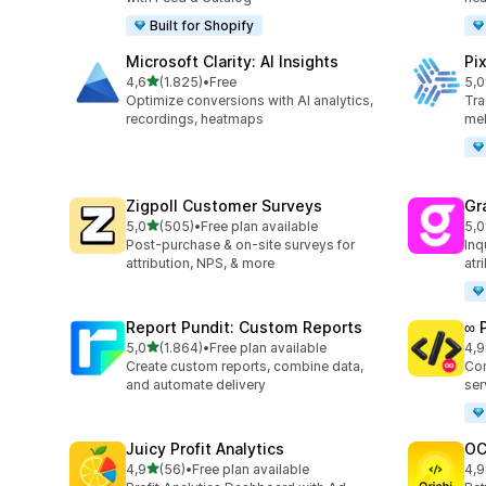
Built for Shopify
Microsoft Clarity: AI Insights
Pi
de 5 estrelas
4,6
(1.825)
•
Free
5,0
1825 total de avaliações
104
Optimize conversions with AI analytics,
Tra
recordings, heatmaps
mel
Zigpoll Customer Surveys
Gr
de 5 estrelas
5,0
(505)
•
Free plan available
5,0
505 total de avaliações
182
Post-purchase & on-site surveys for
Inq
attribution, NPS, & more
atr
Report Pundit: Custom Reports
∞ 
de 5 estrelas
5,0
(1.864)
•
Free plan available
4,9
1864 total de avaliações
250
Create custom reports, combine data,
Con
and automate delivery
ser
Juicy Profit Analytics
OC
de 5 estrelas
4,9
(56)
•
Free plan available
4,9
56 total de avaliações
92 