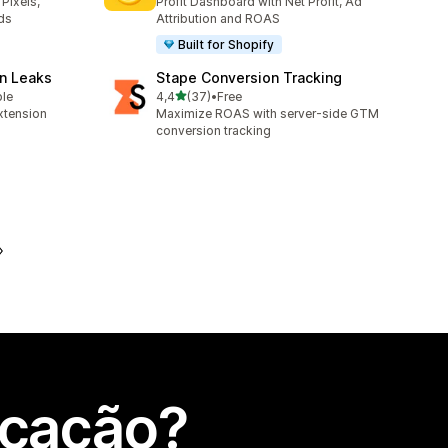
Pixels,
Profit Dashboard with Net Profit, Ad
ds
Attribution and ROAS
Built for Shopify
n Leaks
Stape Conversion Tracking
de 5 estrelas
ble
4,4
(37)
•
Free
37 total de avaliações
xtension
Maximize ROAS with server-side GTM
conversion tracking
icação?