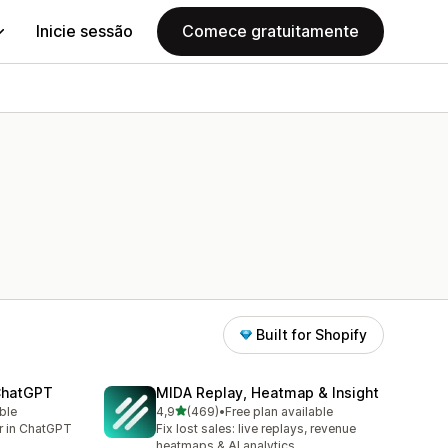
Inicie sessão
Comece gratuitamente
Built for Shopify
 ChatGPT
MIDA Replay, Heatmap & Insight
de 5 estrelas
ble
4,9
(469)
•
Free plan available
469 total de avaliações
er in ChatGPT
Fix lost sales: live replays, revenue
heatmaps & AI analytics