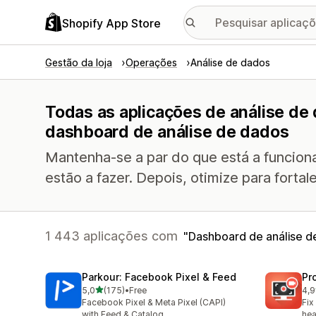
Shopify App Store
Gestão da loja
Operações
Análise de dados
Todas as aplicações de análise de
dashboard de análise de dados
Mantenha-se a par do que está a funciona
estão a fazer. Depois, otimize para forta
1 443 aplicações com
Dashboard de análise d
Parkour: Facebook Pixel & Feed
Pr
de 5 estrelas
5,0
(175)
•
Free
4,9
175 total de avaliações
599
Facebook Pixel & Meta Pixel (CAPI)
Fix
with Feed & Catalog
hea