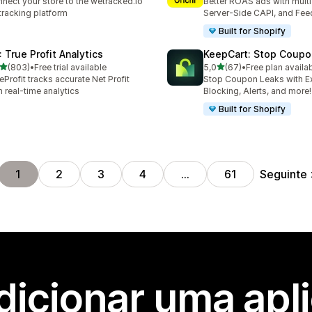
nect your store to the wetracked.io
Better ROAS ads with multi 
tracking platform
Server-Side CAPI, and Fee
Built for Shopify
: True Profit Analytics
KeepCart: Stop Coupo
de 5 estrelas
de 5 estrelas
(803)
•
Free trial available
5,0
(67)
•
Free plan availa
 total de avaliações
67 total de avaliações
eProfit tracks accurate Net Profit
Stop Coupon Leaks with E
h real-time analytics
Blocking, Alerts, and more!
Built for Shopify
Seguinte
1
2
3
4
…
61
dicionar uma apl