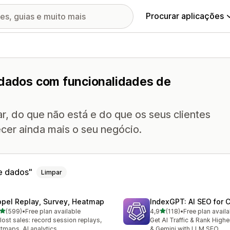
Procurar aplicações
 dados com funcionalidades de
r, do que não está e do que os seus clientes
lecer ainda mais o seu negócio.
e dados
Limpar
opel Replay, Survey, Heatmap
IndexGPT: AI SEO for
de 5 estrelas
de 5 estrelas
(599)
•
Free plan available
4,9
(118)
•
Free plan availa
 total de avaliações
118 total de avaliações
 lost sales: record session replays,
Get AI Traffic & Rank High
tmaps, AI analytics
& Gemini with LLM SEO