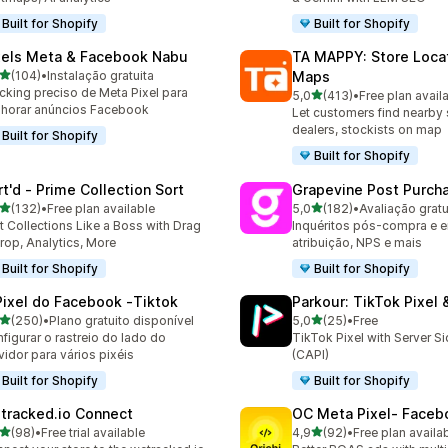
Built for Shopify
Built for Shopify
xels Meta & Facebook Nabu
TA MAPPY: Store Loca
de 5 estrelas
(104)
•
Instalação gratuita
Maps
 total de avaliações
cking preciso de Meta Pixel para
de 5 estrelas
5,0
(413)
•
Free plan avail
413 total de avaliações
horar anúncios Facebook
Let customers find nearby 
dealers, stockists on map
Built for Shopify
Built for Shopify
rt'd ‑ Prime Collection Sort
Grapevine Post Purch
de 5 estrelas
de 5 estrelas
(132)
•
Free plan available
5,0
(182)
•
 total de avaliações
182 total de avaliações
t Collections Like a Boss with Drag
Inquéritos pós-compra e e
rop, Analytics, More
atribuição, NPS e mais
Built for Shopify
Built for Shopify
Pixel do Facebook ‑Tiktok
Parkour: TikTok Pixel 
de 5 estrelas
de 5 estrelas
(250)
•
Plano gratuito disponível
5,0
(25)
•
Free
 total de avaliações
25 total de avaliações
figurar o rastreio do lado do
TikTok Pixel with Server S
vidor para vários pixéis
(CAPI)
Built for Shopify
Built for Shopify
tracked.io Connect
OC Meta Pixel‑ Faceb
de 5 estrelas
de 5 estrelas
(98)
•
Free trial available
4,9
(92)
•
Free plan availa
total de avaliações
92 total de avaliações