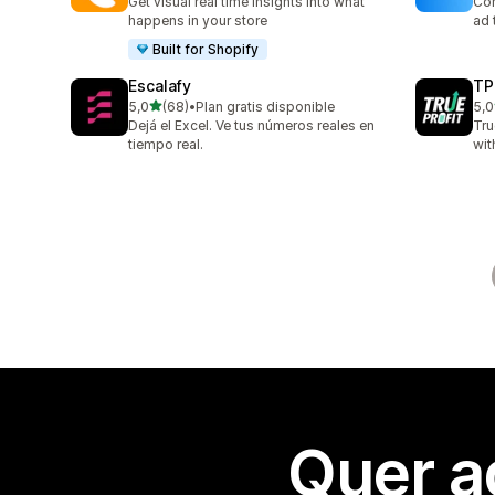
Get visual real time insights into what
Con
happens in your store
ad 
Built for Shopify
Escalafy
TP
de 5 estrelas
5,0
(68)
•
Plan gratis disponible
5,0
68 total de avaliações
803
Dejá el Excel. Ve tus números reales en
Tru
tiempo real.
wit
Quer a