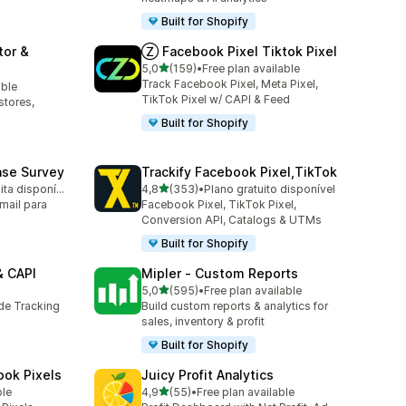
Built for Shopify
tor &
Ⓩ Facebook Pixel Tiktok Pixel
de 5 estrelas
5,0
(159)
•
Free plan available
159 total de avaliações
Track Facebook Pixel, Meta Pixel,
able
TikTok Pixel w/ CAPI & Feed
stores,
Built for Shopify
ase Survey
Trackify Facebook Pixel,TikTok
de 5 estrelas
Avaliação gratuita disponível
4,8
(353)
•
Plano gratuito disponível
353 total de avaliações
mail para
Facebook Pixel, TikTok Pixel,
Conversion API, Catalogs & UTMs
Built for Shopify
& CAPI
Mipler ‑ Custom Reports
de 5 estrelas
5,0
(595)
•
Free plan available
595 total de avaliações
ide Tracking
Build custom reports & analytics for
sales, inventory & profit
Built for Shopify
ook Pixels
Juicy Profit Analytics
de 5 estrelas
ble
4,9
(55)
•
Free plan available
55 total de avaliações