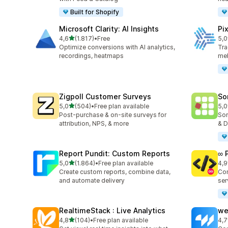
Built for Shopify
Microsoft Clarity: AI Insights
Pi
de 5 estrelas
4,6
(1.817)
•
Free
5,0
1817 total de avaliações
104
Optimize conversions with AI analytics,
Tra
recordings, heatmaps
mel
Zigpoll Customer Surveys
So
de 5 estrelas
5,0
(504)
•
Free plan available
5,0
504 total de avaliações
132
Post-purchase & on-site surveys for
Sor
attribution, NPS, & more
& D
Report Pundit: Custom Reports
∞ 
de 5 estrelas
5,0
(1.864)
•
Free plan available
4,9
1864 total de avaliações
250
Create custom reports, combine data,
Con
and automate delivery
ser
RealtimeStack : Live Analytics
we
de 5 estrelas
4,8
(104)
•
Free plan available
4,7
104 total de avaliações
98 