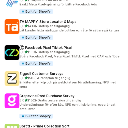
5,0
(104)
•
Gratis att installera
104 recensioner totalt
Exakt Meta Pixel-spårning för bättre Facebook Ads
Built for Shopify
TA MAPPY: Store Locator & Maps
av 5 stjärnor
5,0
(413)
•
Gratisplan tillgänglig
413 recensioner totalt
Låt kunder hitta närliggande butiker och återförsäljare på kartan
Built for Shopify
Ⓩ Facebook Pixel Tiktok Pixel
av 5 stjärnor
5,0
(159)
•
Gratisplan tillgänglig
159 recensioner totalt
Spåra Facebook Pixel, Meta Pixel, TikTok Pixel med CAPI och flöde
Built for Shopify
Zigpoll Customer Surveys
av 5 stjärnor
5,0
(505)
•
Gratisplan tillgänglig
505 recensioner totalt
Enkäter efter köp och på webbplatsen för attribuering, NPS med
mera
Grapevine Post Purchase Survey
av 5 stjärnor
5,0
(182)
•
Gratis testversion tillgänglig
182 recensioner totalt
Undersökningar för efter köp, NPS och tillskrivning, obegränsat
antal svar
Built for Shopify
Sort'd ‑ Prime Collection Sort