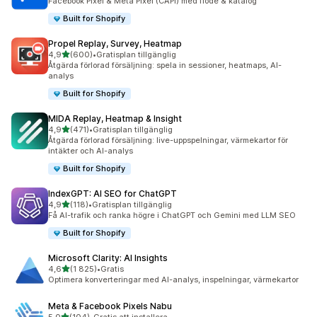
Facebook Pixel & Meta Pixel (CAPI) med flöde & katalog
Built for Shopify
Propel Replay, Survey, Heatmap
av 5 stjärnor
4,9
(600)
•
Gratisplan tillgänglig
600 recensioner totalt
Åtgärda förlorad försäljning: spela in sessioner, heatmaps, AI-
analys
Built for Shopify
MIDA Replay, Heatmap & Insight
av 5 stjärnor
4,9
(471)
•
Gratisplan tillgänglig
471 recensioner totalt
Åtgärda förlorad försäljning: live-uppspelningar, värmekartor för
intäkter och AI-analys
Built for Shopify
IndexGPT: AI SEO for ChatGPT
av 5 stjärnor
4,9
(118)
•
Gratisplan tillgänglig
118 recensioner totalt
Få AI-trafik och ranka högre i ChatGPT och Gemini med LLM SEO
Built for Shopify
Microsoft Clarity: AI Insights
av 5 stjärnor
4,6
(1 825)
•
Gratis
1825 recensioner totalt
Optimera konverteringar med AI-analys, inspelningar, värmekartor
Meta & Facebook Pixels Nabu
av 5 stjärnor