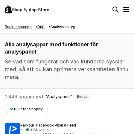
Shopify App Store
Butikshantering
Drift
Analysverktyg
Alla analysappar med funktioner för
analyspanel
Se vad som fungerar och vad kunderna sysslar
med, så att du kan optimera verksamheten ännu
mera.
1 446 appar med
Analyspanel
Rensa
Built for Shopify
Parkour: Facebook Pixel & Feed
av 5 stjärnor
5,0
(175)
•
Gratis
175 recensioner totalt