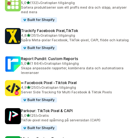
av 5 stjärnor
5,0
(132)
•
Gratisplan tillgänglig
132 recensioner totalt
Sortera produktserier som ett proffs med dra och släpp, analyser
med mera
Built for Shopify
Trackify Facebook Pixel,TikTok
av 5 stjärnor
4,8
(351)
•
Gratisplan tillgänglig
351 recensioner totalt
Spåra Meta-pixlar Facebook, TikTok-pixel, CAPI, flöde och katalog
Built for Shopify
Report Pundit: Custom Reports
av 5 stjärnor
5,0
(1 864)
•
Gratisplan tillgänglig
1864 recensioner totalt
Skapa anpassade rapporter, kombinera data och automatisera
leveranser
∞ Facebook Pixel ‑Tiktok Pixel
av 5 stjärnor
4,9
(250)
•
Gratisplan tillgänglig
250 recensioner totalt
Server Side Tracking för Multi Facebook & Tiktok Pixels
Built for Shopify
Parkour: TikTok Pixel & CAPI
av 5 stjärnor
5,0
(25)
•
Gratis
25 recensioner totalt
TikTok-pixel med spårning på serversidan (CAPI)
Built for Shopify