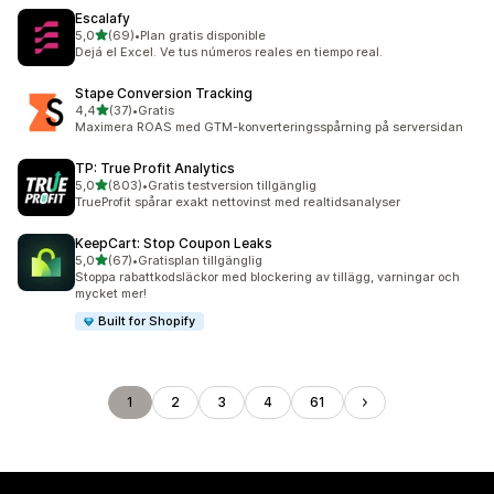
Escalafy
av 5 stjärnor
5,0
(69)
•
Plan gratis disponible
69 recensioner totalt
Dejá el Excel. Ve tus números reales en tiempo real.
Stape Conversion Tracking
av 5 stjärnor
4,4
(37)
•
Gratis
37 recensioner totalt
Maximera ROAS med GTM-konverteringsspårning på serversidan
TP: True Profit Analytics
av 5 stjärnor
5,0
(803)
•
Gratis testversion tillgänglig
803 recensioner totalt
TrueProfit spårar exakt nettovinst med realtidsanalyser
KeepCart: Stop Coupon Leaks
av 5 stjärnor
5,0
(67)
•
Gratisplan tillgänglig
67 recensioner totalt
Stoppa rabattkodsläckor med blockering av tillägg, varningar och
mycket mer!
Built for Shopify
1
2
3
4
61