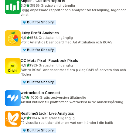
Mipler ‑ Custom Reports
av 5 stjärnor
5,0
(596)
•
Gratisplan tillgänglig
596 recensioner totalt
Bygg anpassade rapporter och analyser för försäljning, lager och
vinst
Built for Shopify
Juicy Profit Analytics
av 5 stjärnor
4,9
(56)
•
Gratisplan tillgänglig
56 recensioner totalt
Profit Analytics Dashboard med Ad Attribution och ROAS
Built for Shopify
OC Meta Pixel‑ Facebook Pixels
av 5 stjärnor
4,9
(92)
•
Gratisplan tillgänglig
92 recensioner totalt
Bättre ROAS-annonser med flera pixlar, CAPI på serversidan och
flöden
Built for Shopify
wetracked.io Connect
av 5 stjärnor
4,7
(100)
•
Gratis testversion tillgänglig
100 recensioner totalt
Anslut butiken till plattformen wetracked.io för annonsspårning
RealtimeStack : Live Analytics
av 5 stjärnor
4,8
(104)
•
Gratisplan tillgänglig
104 recensioner totalt
Få visuella realtidsinsikter om vad som händer i din butik
Built for Shopify