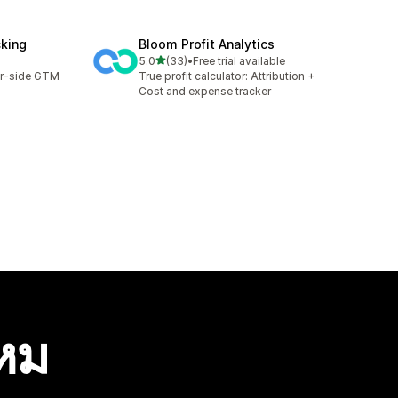
cking
Bloom Profit Analytics
เต็ม 5 ดาว
5.0
(33)
•
Free trial available
ทั้งหมด 33 รีวิว
er-side GTM
True profit calculator: Attribution +
Cost and expense tracker
ไหม