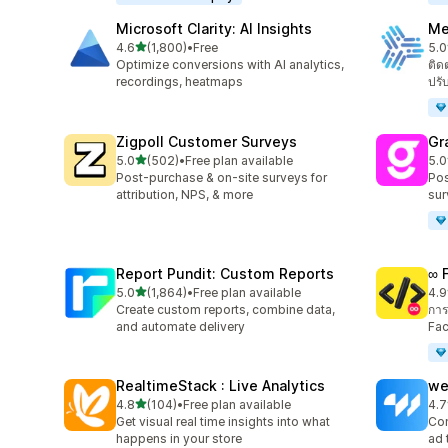
Microsoft Clarity: AI Insights
Me
เต็ม 5 ดาว
4.6
(1,800)
•
Free
5.0
ทั้งหมด 1800 รีวิว
ทั้ง
Optimize conversions with AI analytics,
ติด
recordings, heatmaps
ปรั
Zigpoll Customer Surveys
Gr
เต็ม 5 ดาว
5.0
(502)
•
Free plan available
5.0
ทั้งหมด 502 รีวิว
ทั้ง
Post-purchase & on-site surveys for
Pos
attribution, NPS, & more
sur
Report Pundit: Custom Reports
∞ 
เต็ม 5 ดาว
5.0
(1,864)
•
Free plan available
4.9
ทั้งหมด 1864 รีวิว
ทั้ง
Create custom reports, combine data,
การ
and automate delivery
Fac
RealtimeStack : Live Analytics
we
เต็ม 5 ดาว
4.8
(104)
•
Free plan available
4.7
ทั้งหมด 104 รีวิว
ทั้ง
Get visual real time insights into what
Con
happens in your store
ad 