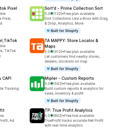
tok Pixel
Sort'd ‑ Prime Collection Sort
เต็ม 5 ดาว
able
5.0
(132)
•
Free plan available
ทั้งหมด 132 รีวิว
 Pixel,
Sort Collections Like a Boss with Drag
ed
& Drop, Analytics, More
Built for Shopify
el,TikTok
TA MAPPY: Store Locator &
able
Maps
k, TikTok
เต็ม 5 ดาว
5.0
(412)
•
Free plan available
ทั้งหมด 412 รีวิว
g
Let customers find nearby stores,
dealers, stockists on map
Built for Shopify
& CAPI
Mipler ‑ Custom Reports
เต็ม 5 ดาว
5.0
(593)
•
Free plan available
ทั้งหมด 593 รีวิว
ide Tracking
Build custom reports & analytics for
sales, inventory & profit
Built for Shopify
fit
TP: True Profit Analytics
เต็ม 5 ดาว
ble
5.0
(802)
•
Free trial available
ทั้งหมด 802 รีวิว
rofit, Ad
TrueProfit tracks accurate Net Profit
with real-time analytics