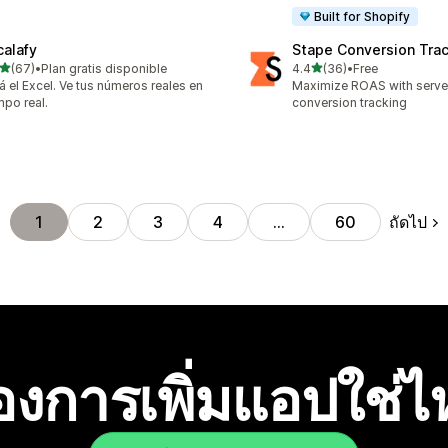
Built for Shopify
calafy
Stape Conversion Tra
เต็ม 5 ดาว
เต็ม 5 ดาว
(67)
•
Plan gratis disponible
4.4
(36)
•
Free
หมด 67 รีวิว
ทั้งหมด 36 รีวิว
á el Excel. Ve tus números reales en
Maximize ROAS with serv
mpo real.
conversion tracking
ถัดไป
1
2
3
4
…
60
องการเพิ่มแอปใช่