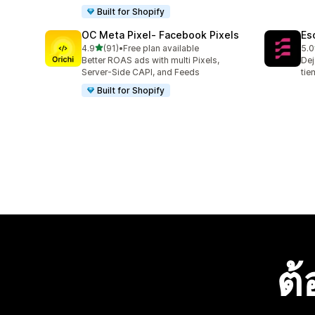
Built for Shopify
OC Meta Pixel‑ Facebook Pixels
Es
เต็ม 5 ดาว
4.9
(91)
•
Free plan available
5.0
ทั้งหมด 91 รีวิว
ทั้ง
Better ROAS ads with multi Pixels,
Dej
Server-Side CAPI, and Feeds
tie
Built for Shopify
ต้