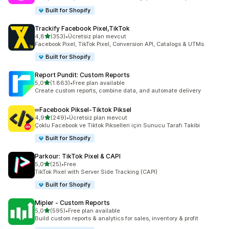
Built for Shopify
Trackify Facebook Pixel,TikTok
5 yıldız üzerinden
4,8
(353)
•
Ücretsiz plan mevcut
toplam 353 değerlendirme
Facebook Pixel, TikTok Pixel, Conversion API, Catalogs & UTMs
Built for Shopify
Report Pundit: Custom Reports
5 yıldız üzerinden
5,0
(1.863)
•
Free plan available
toplam 1863 değerlendirme
Create custom reports, combine data, and automate delivery
∞Facebook Piksel‑Tiktok Piksel
5 yıldız üzerinden
4,9
(249)
•
Ücretsiz plan mevcut
toplam 249 değerlendirme
Çoklu Facebook ve Tiktok Pikselleri için Sunucu Tarafı Takibi
Built for Shopify
Parkour: TikTok Pixel & CAPI
5 yıldız üzerinden
5,0
(25)
•
Free
toplam 25 değerlendirme
TikTok Pixel with Server Side Tracking (CAPI)
Built for Shopify
Mipler ‑ Custom Reports
5 yıldız üzerinden
5,0
(595)
•
Free plan available
toplam 595 değerlendirme
Build custom reports & analytics for sales, inventory & profit