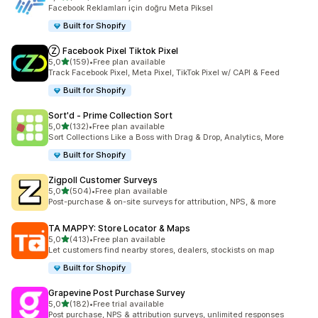
toplam 104 değerlendirme
Facebook Reklamları için doğru Meta Piksel
Built for Shopify
Ⓩ Facebook Pixel Tiktok Pixel
5 yıldız üzerinden
5,0
(159)
•
Free plan available
toplam 159 değerlendirme
Track Facebook Pixel, Meta Pixel, TikTok Pixel w/ CAPI & Feed
Built for Shopify
Sort'd ‑ Prime Collection Sort
5 yıldız üzerinden
5,0
(132)
•
Free plan available
toplam 132 değerlendirme
Sort Collections Like a Boss with Drag & Drop, Analytics, More
Built for Shopify
Zigpoll Customer Surveys
5 yıldız üzerinden
5,0
(504)
•
Free plan available
toplam 504 değerlendirme
Post-purchase & on-site surveys for attribution, NPS, & more
TA MAPPY: Store Locator & Maps
5 yıldız üzerinden
5,0
(413)
•
Free plan available
toplam 413 değerlendirme
Let customers find nearby stores, dealers, stockists on map
Built for Shopify
Grapevine Post Purchase Survey
5 yıldız üzerinden
5,0
(182)
•
Free trial available
toplam 182 değerlendirme
Post purchase, NPS & attribution surveys, unlimited responses