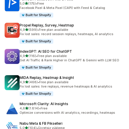
5 yıldız üzerinden
5,0
(175)
•
Free
toplam 175 değerlendirme
Facebook Pixel & Meta Pixel (CAPI) with Feed & Catalog
Built for Shopify
Propel Replay, Survey, Heatmap
5 yıldız üzerinden
4,9
(599)
•
Free plan available
toplam 599 değerlendirme
Fix lost sales: record session replays, heatmaps, AI analytics
Built for Shopify
IndexGPT: AI SEO for ChatGPT
5 yıldız üzerinden
4,9
(116)
•
Free plan available
toplam 116 değerlendirme
Get AI Traffic & Rank Higher in ChatGPT & Gemini with LLM SEO
Built for Shopify
MIDA Replay, Heatmap & Insight
5 yıldız üzerinden
4,9
(468)
•
Free plan available
toplam 468 değerlendirme
Fix lost sales: live replays, revenue heatmaps & AI analytics
Built for Shopify
Microsoft Clarity: AI Insights
5 yıldız üzerinden
4,6
(1.814)
•
Free
toplam 1814 değerlendirme
Optimize conversions with AI analytics, recordings, heatmaps
Nabu Meta & FB Pikselleri
5 yıldız üzerinden
5,0
(104)
•
Ücretsiz yükleme