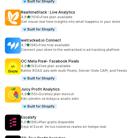
Built for Shopify
RealtimeStack : Live Analytics
5 yıldız üzerinden
4,8
(104)
•
Free plan available
toplam 104 değerlendirme
Get visual real time insights into what happens in your store
Built for Shopify
wetracked.io Connect
5 yıldız üzerinden
4,7
(98)
•
Free trial available
toplam 98 değerlendirme
Connect your store to the wetracked.io ad tracking platform
OC Meta Pixel‑ Facebook Pixels
5 yıldız üzerinden
4,9
(92)
•
Free plan available
toplam 92 değerlendirme
Better ROAS ads with multi Pixels, Server-Side CAPI, and Feeds
Built for Shopify
Juicy Profit Analytics
5 yıldız üzerinden
4,9
(55)
•
Ücretsiz plan mevcut
toplam 55 değerlendirme
Kârı yönetin ve kolayca analiz edin
Built for Shopify
Escalafy
5 yıldız üzerinden
5,0
(68)
•
Plan gratis disponible
toplam 68 değerlendirme
Dejá el Excel. Ve tus números reales en tiempo real.