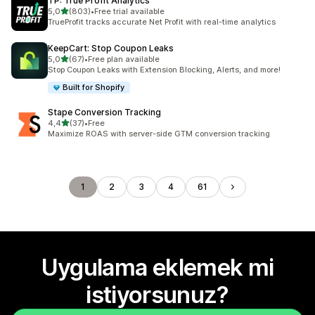
TP: True Profit Analytics
5 yıldız üzerinden
5,0
(803)
•
Free trial available
toplam 803 değerlendirme
TrueProfit tracks accurate Net Profit with real-time analytics
KeepCart: Stop Coupon Leaks
5 yıldız üzerinden
5,0
(67)
•
Free plan available
toplam 67 değerlendirme
Stop Coupon Leaks with Extension Blocking, Alerts, and more!
Built for Shopify
Stape Conversion Tracking
5 yıldız üzerinden
4,4
(37)
•
Free
toplam 37 değerlendirme
Maximize ROAS with server-side GTM conversion tracking
1
2
3
4
61
Uygulama eklemek mi
istiyorsunuz?