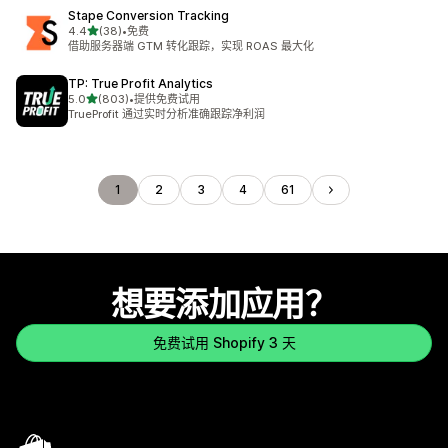
Stape Conversion Tracking
星（满分 5 星）
4.4
(38)
•
免费
总共 38 条评论
借助服务器端 GTM 转化跟踪，实现 ROAS 最大化
TP: True Profit Analytics
星（满分 5 星）
5.0
(803)
•
提供免费试用
总共 803 条评论
TrueProfit 通过实时分析准确跟踪净利润
1
2
3
4
61
想要添加应用？
免费试用 Shopify 3 天