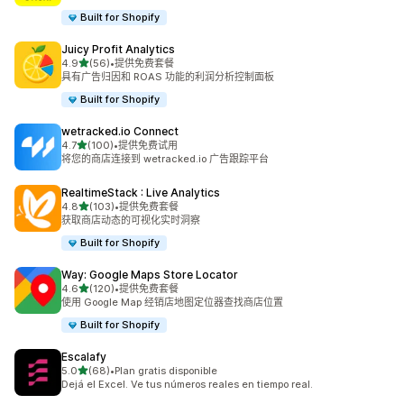
Built for Shopify
Juicy Profit Analytics
星（满分 5 星）
4.9
(56)
•
提供免费套餐
总共 56 条评论
具有广告归因和 ROAS 功能的利润分析控制面板
Built for Shopify
wetracked.io Connect
星（满分 5 星）
4.7
(100)
•
提供免费试用
总共 100 条评论
将您的商店连接到 wetracked.io 广告跟踪平台
RealtimeStack : Live Analytics
星（满分 5 星）
4.8
(103)
•
提供免费套餐
总共 103 条评论
获取商店动态的可视化实时洞察
Built for Shopify
Way: Google Maps Store Locator
星（满分 5 星）
4.6
(120)
•
提供免费套餐
总共 120 条评论
使用 Google Map 经销店地图定位器查找商店位置
Built for Shopify
Escalafy
星（满分 5 星）
5.0
(68)
•
Plan gratis disponible
总共 68 条评论
Dejá el Excel. Ve tus números reales en tiempo real.