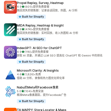
Propel Replay, Survey, Heatmap
星（满分 5 星）
4.9
(601)
•
提供免费套餐
总共 601 条评论
挽回流失的销售额：记录会话回放、热图、AI 分析
Built for Shopify
MIDA Replay, Heatmap & Insight
星（满分 5 星）
4.9
(474)
•
提供免费套餐
总共 474 条评论
挽回流失的销售额：实时回放、收入热图和 AI 分析
Built for Shopify
IndexGPT: AI SEO for ChatGPT
星（满分 5 星）
4.9
(118)
•
提供免费套餐
总共 118 条评论
获取 AI 流量，并通过 LLM SEO 提高在 ChatGPT 和 Gemini 中的排名
Built for Shopify
Microsoft Clarity: AI Insights
星（满分 5 星）
4.6
(1,826)
•
免费
总共 1826 条评论
借助 AI 分析、录像和热力图优化转化率
Nabu的Meta和Facebook像素
星（满分 5 星）
5.0
(104)
•
免费安装
总共 104 条评论
精准Meta像素跟踪，提升Facebook广告
Built for Shopify
TA MAPPY: Store Locator & Maps