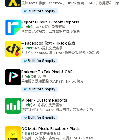
总共 351 条评论
跟踪 Meta 像素 Facebook、TikTok 像素、CAPI、数据源和目录
Built for Shopify
Report Pundit: Custom Reports
星（满分 5 星）
5.0
(1,864)
•
提供免费套餐
总共 1864 条评论
创建自定义报告、合并数据并自动发送
∞ Facebook 像素 ‑Tiktok 像素
星（满分 5 星）
4.9
(248)
•
提供免费套餐
总共 248 条评论
为多个 Facebook 和 Tiktok 像素设置服务器端跟踪
Built for Shopify
Parkour: TikTok Pixel & CAPI
星（满分 5 星）
5.0
(25)
•
免费
总共 25 条评论
采用服务器端跟踪 (CAPI) 的 TikTok 像素
Built for Shopify
Mipler ‑ Custom Reports
星（满分 5 星）
5.0
(596)
•
提供免费套餐
总共 596 条评论
构建针对销售、库存和利润的自定义报表和分析
Built for Shopify
OC Meta Pixels Facebook Pixels
星（满分 5 星）
4.9
(92)
•
提供免费套餐
总共 92 条评论
安装第一方像素，多像素，以提升 Meta ROAS