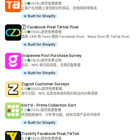
星（满分 5 星）
5.0
(413)
•
提供免费套餐
总共 413 条评论
让客户在地图上查找附近的商店、经销商和零售商
Built for Shopify
Ⓩ Facebook Pixel Tiktok Pixel
星（满分 5 星）
5.0
(159)
•
提供免费套餐
总共 159 条评论
借助 CAPI 和 Feed 跟踪 Facebook Pixel、Meta Pixel 和 TikTok Pixel
Built for Shopify
Grapevine Post Purchase Survey
星（满分 5 星）
5.0
(183)
•
提供免费试用
总共 183 条评论
购后、NPS 和归因调查，无限回复数量
Built for Shopify
Zigpoll Customer Surveys
星（满分 5 星）
5.0
(505)
•
提供免费套餐
总共 505 条评论
用于归因、NPS 及其他用途的购后和站内问卷调查
Sort'd ‑ Prime Collection Sort
星（满分 5 星）
5.0
(132)
•
提供免费套餐
总共 132 条评论
凭借拖放操作、分析等功能，轻松完成产品系列排序
Built for Shopify
Trackify Facebook Pixel,TikTok
星（满分 5 星）
4.8
(351)
•
提供免费套餐