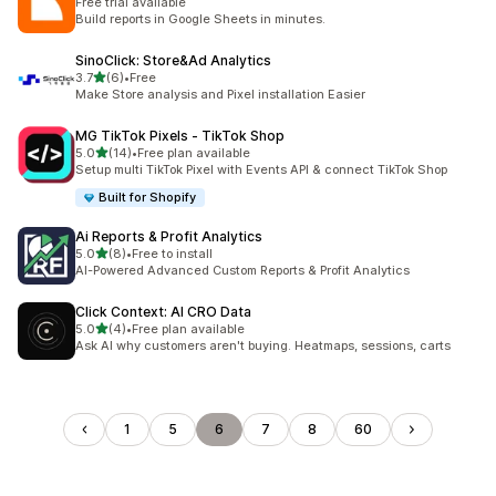
Free trial available
Build reports in Google Sheets in minutes.
SinoClick: Store&Ad Analytics
별 5개 중
3.7
(6)
•
Free
총 리뷰 6개
Make Store analysis and Pixel installation Easier
MG TikTok Pixels ‑ TikTok Shop
별 5개 중
5.0
(14)
•
Free plan available
총 리뷰 14개
Setup multi TikTok Pixel with Events API & connect TikTok Shop
Built for Shopify
Ai Reports & Profit Analytics
별 5개 중
5.0
(8)
•
Free to install
총 리뷰 8개
AI-Powered Advanced Custom Reports & Profit Analytics
Click Context: AI CRO Data
별 5개 중
5.0
(4)
•
Free plan available
총 리뷰 4개
Ask AI why customers aren't buying. Heatmaps, sessions, carts
1
5
6
7
8
60