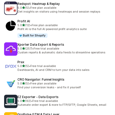
Redspot: Heatmap & Replay
별 5개 중
5.0
(5)
•
Free plan available
총 리뷰 5개
Get insights on visitors using heatmaps and session replays
Profit AI
별 5개 중
5.0
(12)
•
Free plan available
총 리뷰 12개
Profit AI is the full AI powered profit analytics suite
Built for Shopify
Xporter Data Export & Reports
별 5개 중
5.0
(257)
•
Free trial available
총 리뷰 257개
Custom reports & automatic data feeds to streamline operations
Prax
별 5개 중
5.0
(5)
•
Free trial available
총 리뷰 5개
Dashboards, AI and CRM to turn your data into sales
CRO Navigator: Funnel Insights
별 5개 중
5.0
(5)
•
Free plan available
총 리뷰 5개
Find your conversion leaks - and fix it yourself
EZ Exporter ‑ Data Exports
별 5개 중
5.0
(92)
•
Free trial available
총 리뷰 92개
Automate order export & more to FTP/SFTP, Google Sheets, email
GroPulse GTM & Data Layer