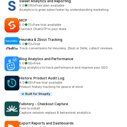
Sweet Analytics and Reporting
별 5개 중
5.0
(35)
•
Free plan available
총 리뷰 35개
Analytics to grow sales faster by understanding marketing
MCP
별 5개 중
5.0
(1)
•
Free trial available
총 리뷰 1개
Connect ChatGTP to your store
Heureka & Zbozi Tracking
별 5개 중
5.0
(5)
•
Free
총 리뷰 5개
Track conversions for Heureka, Zbozi or Sklik, collect reviews
Blog Analytics and Performance
별 5개 중
5.0
(6)
•
Free
총 리뷰 6개
Blog analytics to track performance and improve your SEO
Histora: Product Audit Log
별 5개 중
4.0
(6)
•
Free trial available
총 리뷰 6개
Product history tracking for peace of mind.
Built for Shopify
Fullstory ‑ Checkout Capture
Free to install
Capture session replays & behavioral analytics
Export Reports and Dashboards