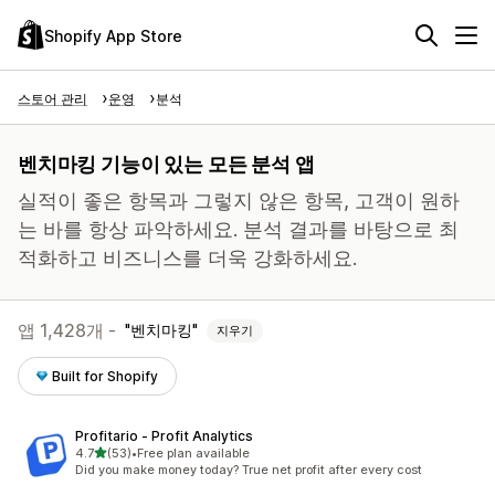
Shopify App Store
스토어 관리
운영
분석
벤치마킹 기능이 있는 모든 분석 앱
실적이 좋은 항목과 그렇지 않은 항목, 고객이 원하
는 바를 항상 파악하세요. 분석 결과를 바탕으로 최
적화하고 비즈니스를 더욱 강화하세요.
앱 1,428개 -
벤치마킹
지우기
Built for Shopify
Profitario ‑ Profit Analytics
별 5개 중
4.7
(53)
•
Free plan available
총 리뷰 53개
Did you make money today? True net profit after every cost