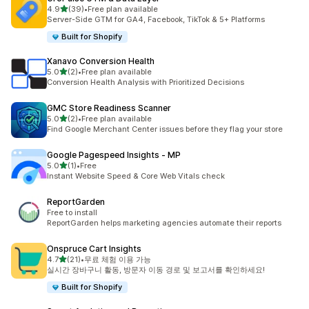
별 5개 중
4.9
(39)
•
Free plan available
총 리뷰 39개
Server-Side GTM for GA4, Facebook, TikTok & 5+ Platforms
Built for Shopify
Xanavo Conversion Health
별 5개 중
5.0
(2)
•
Free plan available
총 리뷰 2개
Conversion Health Analysis with Prioritized Decisions
GMC Store Readiness Scanner
별 5개 중
5.0
(2)
•
Free plan available
총 리뷰 2개
Find Google Merchant Center issues before they flag your store
Google Pagespeed Insights ‑ MP
별 5개 중
5.0
(1)
•
Free
총 리뷰 1개
Instant Website Speed & Core Web Vitals check
ReportGarden
Free to install
ReportGarden helps marketing agencies automate their reports
Onspruce Cart Insights
별 5개 중
4.7
(21)
•
무료 체험 이용 가능
총 리뷰 21개
실시간 장바구니 활동, 방문자 이동 경로 및 보고서를 확인하세요!
Built for Shopify