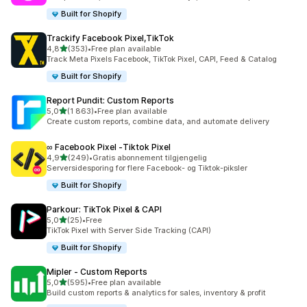
Built for Shopify
Trackify Facebook Pixel,TikTok
av 5 stjerner
4,8
(353)
•
Free plan available
Totalt 353 omtaler
Track Meta Pixels Facebook, TikTok Pixel, CAPI, Feed & Catalog
Built for Shopify
Report Pundit: Custom Reports
av 5 stjerner
5,0
(1 863)
•
Free plan available
Totalt 1863 omtaler
Create custom reports, combine data, and automate delivery
∞ Facebook Pixel ‑Tiktok Pixel
av 5 stjerner
4,9
(249)
•
Gratis abonnement tilgjengelig
Totalt 249 omtaler
Serversidesporing for flere Facebook- og Tiktok-piksler
Built for Shopify
Parkour: TikTok Pixel & CAPI
av 5 stjerner
5,0
(25)
•
Free
Totalt 25 omtaler
TikTok Pixel with Server Side Tracking (CAPI)
Built for Shopify
Mipler ‑ Custom Reports
av 5 stjerner
5,0
(595)
•
Free plan available
Totalt 595 omtaler
Build custom reports & analytics for sales, inventory & profit