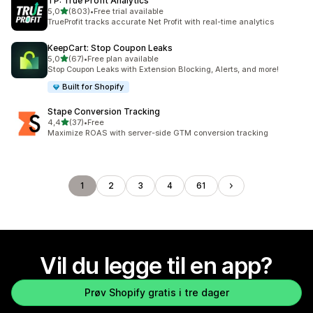
TP: True Profit Analytics
av 5 stjerner
5,0
(803)
•
Free trial available
Totalt 803 omtaler
TrueProfit tracks accurate Net Profit with real-time analytics
KeepCart: Stop Coupon Leaks
av 5 stjerner
5,0
(67)
•
Free plan available
Totalt 67 omtaler
Stop Coupon Leaks with Extension Blocking, Alerts, and more!
Built for Shopify
Stape Conversion Tracking
av 5 stjerner
4,4
(37)
•
Free
Totalt 37 omtaler
Maximize ROAS with server-side GTM conversion tracking
1
2
3
4
61
Vil du legge til en app?
Prøv Shopify gratis i tre dager