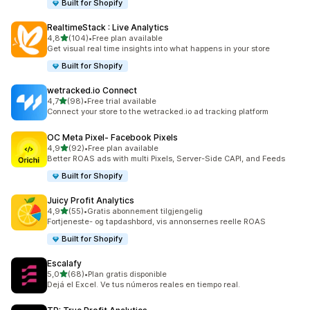
Built for Shopify
RealtimeStack : Live Analytics
av 5 stjerner
4,8
(104)
•
Free plan available
Totalt 104 omtaler
Get visual real time insights into what happens in your store
Built for Shopify
wetracked.io Connect
av 5 stjerner
4,7
(98)
•
Free trial available
Totalt 98 omtaler
Connect your store to the wetracked.io ad tracking platform
OC Meta Pixel‑ Facebook Pixels
av 5 stjerner
4,9
(92)
•
Free plan available
Totalt 92 omtaler
Better ROAS ads with multi Pixels, Server-Side CAPI, and Feeds
Built for Shopify
Juicy Profit Analytics
av 5 stjerner
4,9
(55)
•
Gratis abonnement tilgjengelig
Totalt 55 omtaler
Fortjeneste- og tapdashbord, vis annonsernes reelle ROAS
Built for Shopify
Escalafy
av 5 stjerner
5,0
(68)
•
Plan gratis disponible
Totalt 68 omtaler
Dejá el Excel. Ve tus números reales en tiempo real.