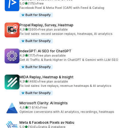
av 5 stjerner
5,0
(175)
•
Free
Totalt 175 omtaler
Facebook Pixel & Meta Pixel (CAPI) with Feed & Catalog
Built for Shopify
Propel Replay, Survey, Heatmap
av 5 stjerner
4,9
(599)
•
Free plan available
Totalt 599 omtaler
Fix lost sales: record session replays, heatmaps, AI analytics
Built for Shopify
IndexGPT: AI SEO for ChatGPT
av 5 stjerner
4,9
(117)
•
Free plan available
Totalt 117 omtaler
Get AI Traffic & Rank Higher in ChatGPT & Gemini with LLM SEO
Built for Shopify
MIDA Replay, Heatmap & Insight
av 5 stjerner
4,9
(468)
•
Free plan available
Totalt 468 omtaler
Fix lost sales: live replays, revenue heatmaps & AI analytics
Built for Shopify
Microsoft Clarity: AI Insights
av 5 stjerner
4,6
(1 814)
•
Free
Totalt 1814 omtaler
Optimize conversions with AI analytics, recordings, heatmaps
Meta & Facebook Pixels av Nabu
av 5 stjerner
5,0
(104)
•
Gratis å installere