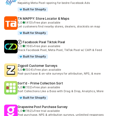
Totalt 104 omtaler
Nøyaktig Meta Pixel-sporing for bedre Facebook Ads
Built for Shopify
TA MAPPY: Store Locator & Maps
av 5 stjerner
5,0
(413)
•
Free plan available
Totalt 413 omtaler
Let customers find nearby stores, dealers, stockists on map
Built for Shopify
Ⓩ Facebook Pixel Tiktok Pixel
av 5 stjerner
5,0
(159)
•
Free plan available
Totalt 159 omtaler
Track Facebook Pixel, Meta Pixel, TikTok Pixel w/ CAPI & Feed
Built for Shopify
Zigpoll Customer Surveys
av 5 stjerner
5,0
(504)
•
Free plan available
Totalt 504 omtaler
Post-purchase & on-site surveys for attribution, NPS, & more
Sort'd ‑ Prime Collection Sort
av 5 stjerner
5,0
(132)
•
Free plan available
Totalt 132 omtaler
Sort Collections Like a Boss with Drag & Drop, Analytics, More
Built for Shopify
Grapevine Post Purchase Survey
av 5 stjerner
5,0
(182)
•
Free trial available
Totalt 182 omtaler
Post purchase, NPS & attribution surveys, unlimited responses