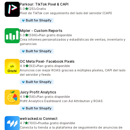
Parkour: TikTok Pixel & CAPI
de 5 estrellas
5.0
(25)
•
Gratis
25 reseñas en total
Píxel de TikTok con seguimiento del lado del servidor (CAPI)
Built for Shopify
Mipler ‑ Custom Reports
de 5 estrellas
5.0
(596)
•
Plan gratis disponible
596 reseñas en total
Crea informes personalizados y estadísticas de ventas, inventario y
ganancias
Built for Shopify
OC Meta Pixel‑ Facebook Pixels
de 5 estrellas
4.9
(92)
•
Plan gratis disponible
92 reseñas en total
Anuncios con mejor ROAS gracias a múltiples píxeles, CAPI del lado
del servidor y feeds
Built for Shopify
Juicy Profit Analytics
de 5 estrellas
4.9
(56)
•
Plan gratis disponible
56 reseñas en total
Profit Analytics Dashboard con Ad Attribution y ROAS
Built for Shopify
wetracked.io Connect
de 5 estrellas
4.7
(100)
•
Prueba gratis disponible
100 reseñas en total
Conecta tu tienda a la plataforma de seguimiento de anuncios de