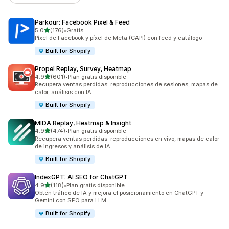
Parkour: Facebook Pixel & Feed
de 5 estrellas
5.0
(176)
•
Gratis
176 reseñas en total
Píxel de Facebook y píxel de Meta (CAPI) con feed y catálogo
Built for Shopify
Propel Replay, Survey, Heatmap
de 5 estrellas
4.9
(601)
•
Plan gratis disponible
601 reseñas en total
Recupera ventas perdidas: reproducciones de sesiones, mapas de
calor, análisis con IA
Built for Shopify
MIDA Replay, Heatmap & Insight
de 5 estrellas
4.9
(474)
•
Plan gratis disponible
474 reseñas en total
Recupera ventas perdidas: reproducciones en vivo, mapas de calor
de ingresos y análisis de IA
Built for Shopify
IndexGPT: AI SEO for ChatGPT
de 5 estrellas
4.9
(118)
•
Plan gratis disponible
118 reseñas en total
Obtén tráfico de IA y mejora el posicionamiento en ChatGPT y
Gemini con SEO para LLM
Built for Shopify