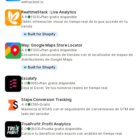
wetracked.io
RealtimeStack : Live Analytics
de 5 estrellas
4.8
(103)
•
Plan gratis disponible
103 reseñas en total
Obtén información visual en tiempo real de lo que sucede en tu
tienda
Built for Shopify
Way: Google Maps Store Locator
de 5 estrellas
4.6
(120)
•
Plan gratis disponible
120 reseñas en total
Encuentra ubicaciones de tiendas con el localizador de mapas de
distribuidores de Google Maps
Built for Shopify
Escalafy
de 5 estrellas
5.0
(68)
•
Plan gratis disponible
68 reseñas en total
Dejá el Excel. Ve tus números reales en tiempo real.
Stape Conversion Tracking
de 5 estrellas
4.4
(38)
•
Gratis
38 reseñas en total
Maximiza el ROAS con el seguimiento de conversiones de GTM del
lado del servidor
TrueProfit: Profit Analytics
de 5 estrellas
5.0
(803)
•
Prueba gratis disponible
803 reseñas en total
Conoce tu beneficio neto exacto con análisis en tiempo real.