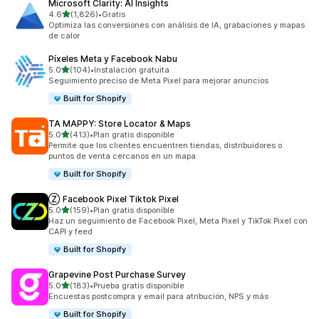
Microsoft Clarity: AI Insights
de 5 estrellas
4.6
(1,826)
•
Gratis
1826 reseñas en total
Optimiza las conversiones con análisis de IA, grabaciones y mapas
de calor
Píxeles Meta y Facebook Nabu
de 5 estrellas
5.0
(104)
•
Instalación gratuita
104 reseñas en total
Seguimiento preciso de Meta Pixel para mejorar anuncios
Built for Shopify
TA MAPPY: Store Locator & Maps
de 5 estrellas
5.0
(413)
•
Plan gratis disponible
413 reseñas en total
Permite que los clientes encuentren tiendas, distribuidores o
puntos de venta cercanos en un mapa
Built for Shopify
Ⓩ Facebook Pixel Tiktok Pixel
de 5 estrellas
5.0
(159)
•
Plan gratis disponible
159 reseñas en total
Haz un seguimiento de Facebook Pixel, Meta Pixel y TikTok Pixel con
CAPI y feed
Built for Shopify
Grapevine Post Purchase Survey
de 5 estrellas
5.0
(183)
•
Prueba gratis disponible
183 reseñas en total
Encuestas postcompra y email para atribución, NPS y más
Built for Shopify