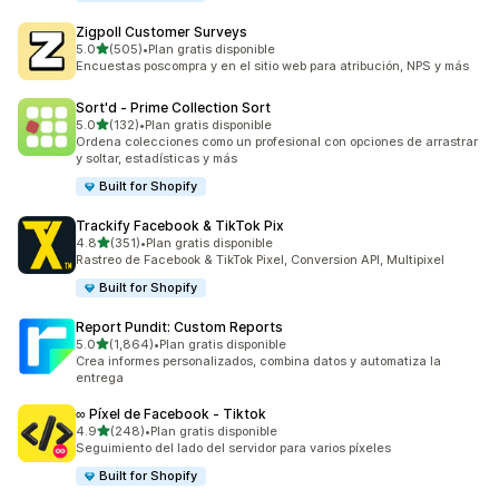
Zigpoll Customer Surveys
de 5 estrellas
5.0
(505)
•
Plan gratis disponible
505 reseñas en total
Encuestas poscompra y en el sitio web para atribución, NPS y más
Sort'd ‑ Prime Collection Sort
de 5 estrellas
5.0
(132)
•
Plan gratis disponible
132 reseñas en total
Ordena colecciones como un profesional con opciones de arrastrar
y soltar, estadísticas y más
Built for Shopify
Trackify Facebook & TikTok Pix
de 5 estrellas
4.8
(351)
•
Plan gratis disponible
351 reseñas en total
Rastreo de Facebook & TikTok Pixel, Conversion API, Multipixel
Built for Shopify
Report Pundit: Custom Reports
de 5 estrellas
5.0
(1,864)
•
Plan gratis disponible
1864 reseñas en total
Crea informes personalizados, combina datos y automatiza la
entrega
∞ Píxel de Facebook ‑ Tiktok
de 5 estrellas
4.9
(248)
•
Plan gratis disponible
248 reseñas en total
Seguimiento del lado del servidor para varios píxeles
Built for Shopify