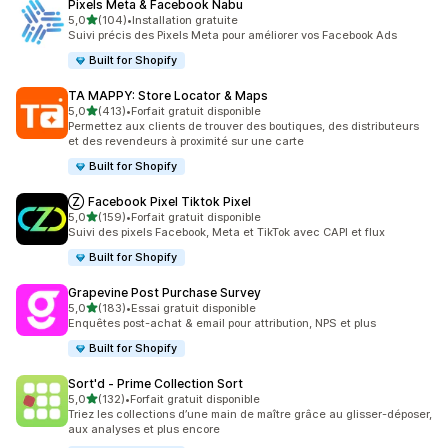
Pixels Meta & Facebook Nabu
étoile(s) sur 5
5,0
(104)
•
Installation gratuite
104 avis au total
Suivi précis des Pixels Meta pour améliorer vos Facebook Ads
Built for Shopify
TA MAPPY: Store Locator & Maps
étoile(s) sur 5
5,0
(413)
•
Forfait gratuit disponible
413 avis au total
Permettez aux clients de trouver des boutiques, des distributeurs
et des revendeurs à proximité sur une carte
Built for Shopify
Ⓩ Facebook Pixel Tiktok Pixel
étoile(s) sur 5
5,0
(159)
•
Forfait gratuit disponible
159 avis au total
Suivi des pixels Facebook, Meta et TikTok avec CAPI et flux
Built for Shopify
Grapevine Post Purchase Survey
étoile(s) sur 5
5,0
(183)
•
Essai gratuit disponible
183 avis au total
Enquêtes post-achat & email pour attribution, NPS et plus
Built for Shopify
Sort'd ‑ Prime Collection Sort
étoile(s) sur 5
5,0
(132)
•
Forfait gratuit disponible
132 avis au total
Triez les collections d’une main de maître grâce au glisser-déposer,
aux analyses et plus encore