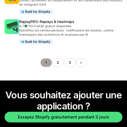
Suivez facilement le comportement et les conversions des visiteurs
en intégrant GA4
Built for Shopify
ReplayPRO: Replays & Heatmaps
étoile(s) sur 5
4,7
(15)
•
Forfait gratuit disponible
15 avis au total
Identifiez les ventes perdues : rediffusions de session, cartes
thermiques des acheteurs et analyses par IA
Built for Shopify
1
2
3
Vous souhaitez ajouter une
application ?
Essayez Shopify gratuitement pendant 3 jours