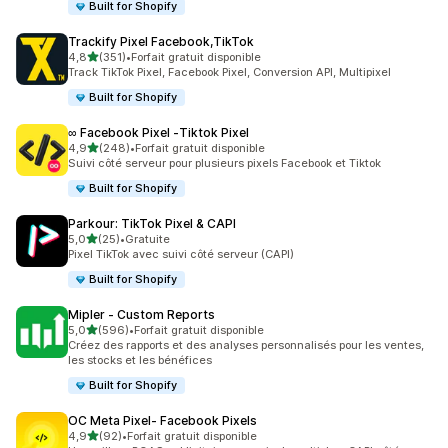
Built for Shopify
Trackify Pixel Facebook,TikTok
étoile(s) sur 5
4,8
(351)
•
Forfait gratuit disponible
351 avis au total
Track TikTok Pixel, Facebook Pixel, Conversion API, Multipixel
Built for Shopify
∞ Facebook Pixel ‑Tiktok Pixel
étoile(s) sur 5
4,9
(248)
•
Forfait gratuit disponible
248 avis au total
Suivi côté serveur pour plusieurs pixels Facebook et Tiktok
Built for Shopify
Parkour: TikTok Pixel & CAPI
étoile(s) sur 5
5,0
(25)
•
Gratuite
25 avis au total
Pixel TikTok avec suivi côté serveur (CAPI)
Built for Shopify
Mipler ‑ Custom Reports
étoile(s) sur 5
5,0
(596)
•
Forfait gratuit disponible
596 avis au total
Créez des rapports et des analyses personnalisés pour les ventes,
les stocks et les bénéfices
Built for Shopify
OC Meta Pixel‑ Facebook Pixels
étoile(s) sur 5
4,9
(92)
•
Forfait gratuit disponible
92 avis au total