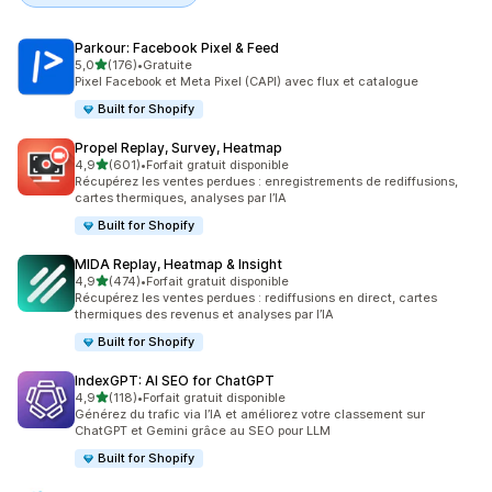
Parkour: Facebook Pixel & Feed
étoile(s) sur 5
5,0
(176)
•
Gratuite
176 avis au total
Pixel Facebook et Meta Pixel (CAPI) avec flux et catalogue
Built for Shopify
Propel Replay, Survey, Heatmap
étoile(s) sur 5
4,9
(601)
•
Forfait gratuit disponible
601 avis au total
Récupérez les ventes perdues : enregistrements de rediffusions,
cartes thermiques, analyses par l’IA
Built for Shopify
MIDA Replay, Heatmap & Insight
étoile(s) sur 5
4,9
(474)
•
Forfait gratuit disponible
474 avis au total
Récupérez les ventes perdues : rediffusions en direct, cartes
thermiques des revenus et analyses par l’IA
Built for Shopify
IndexGPT: AI SEO for ChatGPT
étoile(s) sur 5
4,9
(118)
•
Forfait gratuit disponible
118 avis au total
Générez du trafic via l’IA et améliorez votre classement sur
ChatGPT et Gemini grâce au SEO pour LLM
Built for Shopify