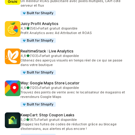
Un meilleur ROAS publicitaire avec pixels multiples, CAPI côté
serveur et flux
Built for Shopify
Juicy Profit Analytics
étoile(s) sur 5
4,9
(56)
•
Forfait gratuit disponible
56 avis au total
Profit Analytics avec Ad Attribution et ROAS
Built for Shopify
RealtimeStack : Live Analytics
étoile(s) sur 5
4,8
(103)
•
Forfait gratuit disponible
103 avis au total
Obtenez des aperçus visuels en temps réel de ce qui se passe
dans votre boutique
Built for Shopify
Way: Google Maps Store Locator
étoile(s) sur 5
4,6
(120)
•
Forfait gratuit disponible
120 avis au total
Trouvez des points de vente avec le localisateur de magasins et
revendeurs Google Maps
Built for Shopify
KeepCart: Stop Coupon Leaks
étoile(s) sur 5
5,0
(67)
•
Forfait gratuit disponible
67 avis au total
Stoppez les fuites de codes de réduction grâce au blocage
d’extensions, aux alertes et plus encore !