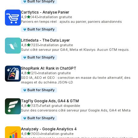
Built for Shopify
Cartlytics ‑ Analyse Panier
étoile(s) sur 5
4,9
(44)
•
Installation gratuite
44 avis au total
Paniers en temps réel : ajouts au panier, paniers abandonnés
Built for Shopify
Littledata ‑ The Data Layer
étoile(s) sur 5
4,8
(123)
•
Installation gratuite
123 avis au total
Suivi côté serveur pour GA4, Meta et Klaviyo. Aucun GTM requis.
Built for Shopify
ShopRank AI: Rank in ChatGPT
étoile(s) sur 5
4,8
(21)
•
Installation gratuite
21 avis au total
SEO IA, AEO et GEO : correction en masse du texte alternatif, des
images et du schéma JSON-LD
Built for Shopify
TagFly Google Ads, GA4 & GTM
étoile(s) sur 5
4,8
(137)
•
Forfait gratuit disponible
137 avis au total
Suivi des conversions côté serveur pour Google Ads, GA4 et Meta
Built for Shopify
Analyzely ‑ Google Analytics 4
étoile(s) sur 5
4,6
(100)
•
Installation gratuite
100 avis au total