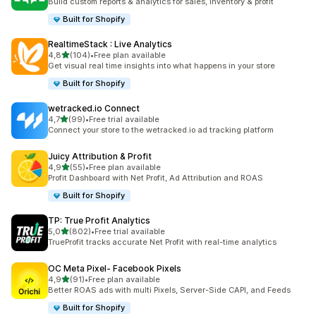
Build custom reports & analytics for sales, inventory & profit
Built for Shopify
RealtimeStack : Live Analytics
de 5 estrelas
4,8
(104)
•
Free plan available
104 total de avaliações
Get visual real time insights into what happens in your store
Built for Shopify
wetracked.io Connect
de 5 estrelas
4,7
(99)
•
Free trial available
99 total de avaliações
Connect your store to the wetracked.io ad tracking platform
Juicy Attribution & Profit
de 5 estrelas
4,9
(55)
•
Free plan available
55 total de avaliações
Profit Dashboard with Net Profit, Ad Attribution and ROAS
Built for Shopify
TP: True Profit Analytics
de 5 estrelas
5,0
(802)
•
Free trial available
802 total de avaliações
TrueProfit tracks accurate Net Profit with real-time analytics
OC Meta Pixel‑ Facebook Pixels
de 5 estrelas
4,9
(91)
•
Free plan available
91 total de avaliações
Better ROAS ads with multi Pixels, Server-Side CAPI, and Feeds
Built for Shopify