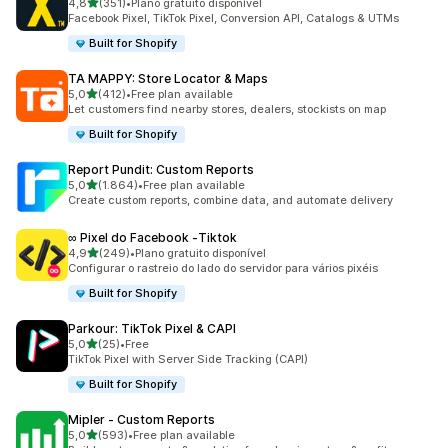
de 5 estrelas
4,8
(351)
•
Plano gratuito disponível
351 total de avaliações
Facebook Pixel, TikTok Pixel, Conversion API, Catalogs & UTMs
Built for Shopify
TA MAPPY: Store Locator & Maps
de 5 estrelas
5,0
(412)
•
Free plan available
412 total de avaliações
Let customers find nearby stores, dealers, stockists on map
Built for Shopify
Report Pundit: Custom Reports
de 5 estrelas
5,0
(1.864)
•
Free plan available
1864 total de avaliações
Create custom reports, combine data, and automate delivery
∞ Pixel do Facebook ‑Tiktok
de 5 estrelas
4,9
(249)
•
Plano gratuito disponível
249 total de avaliações
Configurar o rastreio do lado do servidor para vários pixéis
Built for Shopify
Parkour: TikTok Pixel & CAPI
de 5 estrelas
5,0
(25)
•
Free
25 total de avaliações
TikTok Pixel with Server Side Tracking (CAPI)
Built for Shopify
Mipler ‑ Custom Reports
de 5 estrelas
5,0
(593)
•
Free plan available
593 total de avaliações