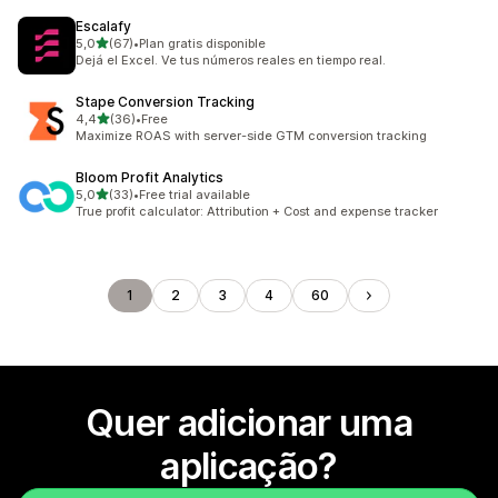
Escalafy
de 5 estrelas
5,0
(67)
•
Plan gratis disponible
67 total de avaliações
Dejá el Excel. Ve tus números reales en tiempo real.
Stape Conversion Tracking
de 5 estrelas
4,4
(36)
•
Free
36 total de avaliações
Maximize ROAS with server-side GTM conversion tracking
Bloom Profit Analytics
de 5 estrelas
5,0
(33)
•
Free trial available
33 total de avaliações
True profit calculator: Attribution + Cost and expense tracker
1
2
3
4
60
Quer adicionar uma
aplicação?