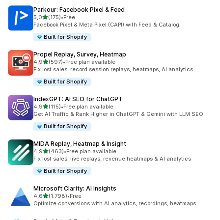
Parkour: Facebook Pixel & Feed
de 5 estrelas
5,0
(175)
•
Free
175 total de avaliações
Facebook Pixel & Meta Pixel (CAPI) with Feed & Catalog
Built for Shopify
Propel Replay, Survey, Heatmap
de 5 estrelas
4,9
(597)
•
Free plan available
597 total de avaliações
Fix lost sales: record session replays, heatmaps, AI analytics
Built for Shopify
IndexGPT: AI SEO for ChatGPT
de 5 estrelas
4,9
(115)
•
Free plan available
115 total de avaliações
Get AI Traffic & Rank Higher in ChatGPT & Gemini with LLM SEO
Built for Shopify
MIDA Replay, Heatmap & Insight
de 5 estrelas
4,9
(463)
•
Free plan available
463 total de avaliações
Fix lost sales: live replays, revenue heatmaps & AI analytics
Built for Shopify
Microsoft Clarity: AI Insights
de 5 estrelas
4,6
(1.798)
•
Free
1798 total de avaliações
Optimize conversions with AI analytics, recordings, heatmaps