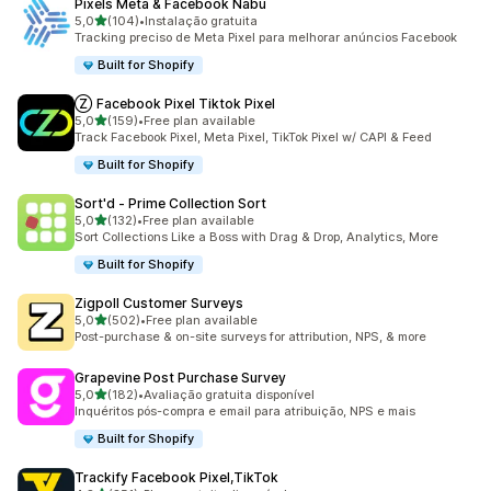
Pixels Meta & Facebook Nabu
de 5 estrelas
5,0
(104)
•
Instalação gratuita
104 total de avaliações
Tracking preciso de Meta Pixel para melhorar anúncios Facebook
Built for Shopify
Ⓩ Facebook Pixel Tiktok Pixel
de 5 estrelas
5,0
(159)
•
Free plan available
159 total de avaliações
Track Facebook Pixel, Meta Pixel, TikTok Pixel w/ CAPI & Feed
Built for Shopify
Sort'd ‑ Prime Collection Sort
de 5 estrelas
5,0
(132)
•
Free plan available
132 total de avaliações
Sort Collections Like a Boss with Drag & Drop, Analytics, More
Built for Shopify
Zigpoll Customer Surveys
de 5 estrelas
5,0
(502)
•
Free plan available
502 total de avaliações
Post-purchase & on-site surveys for attribution, NPS, & more
Grapevine Post Purchase Survey
de 5 estrelas
5,0
(182)
•
Avaliação gratuita disponível
182 total de avaliações
Inquéritos pós-compra e email para atribuição, NPS e mais
Built for Shopify
Trackify Facebook Pixel,TikTok