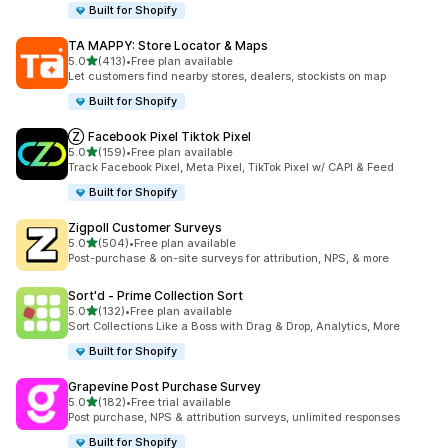
Built for Shopify
TA MAPPY: Store Locator & Maps
เต็ม 5 ดาว
5.0
(413)
•
Free plan available
ทั้งหมด 413 รีวิว
Let customers find nearby stores, dealers, stockists on map
Built for Shopify
Ⓩ Facebook Pixel Tiktok Pixel
เต็ม 5 ดาว
5.0
(159)
•
Free plan available
ทั้งหมด 159 รีวิว
Track Facebook Pixel, Meta Pixel, TikTok Pixel w/ CAPI & Feed
Built for Shopify
Zigpoll Customer Surveys
เต็ม 5 ดาว
5.0
(504)
•
Free plan available
ทั้งหมด 504 รีวิว
Post-purchase & on-site surveys for attribution, NPS, & more
Sort'd ‑ Prime Collection Sort
เต็ม 5 ดาว
5.0
(132)
•
Free plan available
ทั้งหมด 132 รีวิว
Sort Collections Like a Boss with Drag & Drop, Analytics, More
Built for Shopify
Grapevine Post Purchase Survey
เต็ม 5 ดาว
5.0
(182)
•
Free trial available
ทั้งหมด 182 รีวิว
Post purchase, NPS & attribution surveys, unlimited responses
Built for Shopify