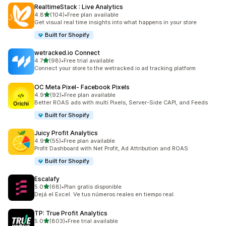
RealtimeStack : Live Analytics
เต็ม 5 ดาว
4.8
(104)
•
Free plan available
ทั้งหมด 104 รีวิว
Get visual real time insights into what happens in your store
Built for Shopify
wetracked.io Connect
เต็ม 5 ดาว
4.7
(98)
•
Free trial available
ทั้งหมด 98 รีวิว
Connect your store to the wetracked.io ad tracking platform
OC Meta Pixel‑ Facebook Pixels
เต็ม 5 ดาว
4.9
(92)
•
Free plan available
ทั้งหมด 92 รีวิว
Better ROAS ads with multi Pixels, Server-Side CAPI, and Feeds
Built for Shopify
Juicy Profit Analytics
เต็ม 5 ดาว
4.9
(55)
•
Free plan available
ทั้งหมด 55 รีวิว
Profit Dashboard with Net Profit, Ad Attribution and ROAS
Built for Shopify
Escalafy
เต็ม 5 ดาว
5.0
(68)
•
Plan gratis disponible
ทั้งหมด 68 รีวิว
Dejá el Excel. Ve tus números reales en tiempo real.
TP: True Profit Analytics
เต็ม 5 ดาว
5.0
(803)
•
Free trial available
ทั้งหมด 803 รีวิว