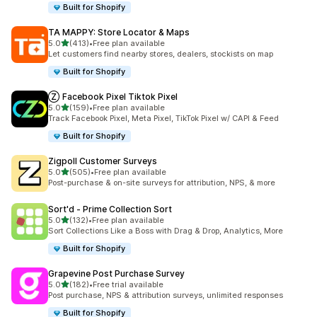
Built for Shopify
TA MAPPY: Store Locator & Maps
เต็ม 5 ดาว
5.0
(413)
•
Free plan available
ทั้งหมด 413 รีวิว
Let customers find nearby stores, dealers, stockists on map
Built for Shopify
Ⓩ Facebook Pixel Tiktok Pixel
เต็ม 5 ดาว
5.0
(159)
•
Free plan available
ทั้งหมด 159 รีวิว
Track Facebook Pixel, Meta Pixel, TikTok Pixel w/ CAPI & Feed
Built for Shopify
Zigpoll Customer Surveys
เต็ม 5 ดาว
5.0
(505)
•
Free plan available
ทั้งหมด 505 รีวิว
Post-purchase & on-site surveys for attribution, NPS, & more
Sort'd ‑ Prime Collection Sort
เต็ม 5 ดาว
5.0
(132)
•
Free plan available
ทั้งหมด 132 รีวิว
Sort Collections Like a Boss with Drag & Drop, Analytics, More
Built for Shopify
Grapevine Post Purchase Survey
เต็ม 5 ดาว
5.0
(182)
•
Free trial available
ทั้งหมด 182 รีวิว
Post purchase, NPS & attribution surveys, unlimited responses
Built for Shopify