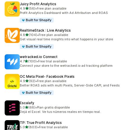
Juicy Profit Analytics
เต็ม 5 ดาว
4.9
(56)
•
Free plan available
ทั้งหมด 56 รีวิว
Profit Analytics Dashboard with Ad Attribution and ROAS
Built for Shopify
RealtimeStack : Live Analytics
เต็ม 5 ดาว
4.8
(104)
•
Free plan available
ทั้งหมด 104 รีวิว
Get visual real time insights into what happens in your store
Built for Shopify
wetracked.io Connect
เต็ม 5 ดาว
4.7
(100)
•
Free trial available
ทั้งหมด 100 รีวิว
Connect your store to the wetracked.io ad tracking platform
OC Meta Pixel‑ Facebook Pixels
เต็ม 5 ดาว
4.9
(92)
•
Free plan available
ทั้งหมด 92 รีวิว
Better ROAS ads with multi Pixels, Server-Side CAPI, and Feeds
Built for Shopify
Escalafy
เต็ม 5 ดาว
5.0
(68)
•
Plan gratis disponible
ทั้งหมด 68 รีวิว
Dejá el Excel. Ve tus números reales en tiempo real.
TP: True Profit Analytics
เต็ม 5 ดาว
5.0
(803)
•
Free trial available
ทั้งหมด 803 รีวิว