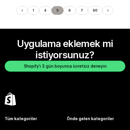
1
4
5
6
7
60
Uygulama eklemek mi
istiyorsunuz?
Shopify'ı 3 gün boyunca ücretsiz deneyin
Tüm kategoriler
Önde gelen kategoriler