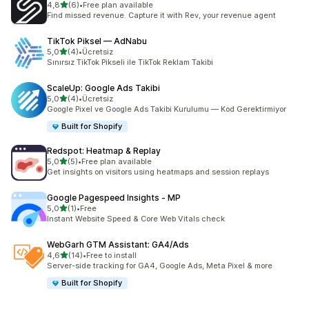
5 yıldız üzerinden
4,8
(6)
•
Free plan available
toplam 6 değerlendirme
Find missed revenue. Capture it with Rev, your revenue agent
TikTok Piksel — AdNabu
5 yıldız üzerinden
5,0
(4)
•
Ücretsiz
toplam 4 değerlendirme
Sınırsız TikTok Pikseli ile TikTok Reklam Takibi
ScaleUp: Google Ads Takibi
5 yıldız üzerinden
5,0
(4)
•
Ücretsiz
toplam 4 değerlendirme
Google Pixel ve Google Ads Takibi Kurulumu — Kod Gerektirmiyor
Built for Shopify
Redspot: Heatmap & Replay
5 yıldız üzerinden
5,0
(5)
•
Free plan available
toplam 5 değerlendirme
Get insights on visitors using heatmaps and session replays
Google Pagespeed Insights ‑ MP
5 yıldız üzerinden
5,0
(1)
•
Free
toplam 1 değerlendirme
Instant Website Speed & Core Web Vitals check
WebGarh GTM Assistant: GA4/Ads
5 yıldız üzerinden
4,6
(14)
•
Free to install
toplam 14 değerlendirme
Server-side tracking for GA4, Google Ads, Meta Pixel & more
Built for Shopify