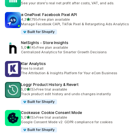
toplam 5 değerlendirme
See your store's real net profit after costs, VAT, and ads.
α OnePixel: Facebook Pixel API
5 yıldız üzerinden
4,3
(79)
•
Free plan available
toplam 79 değerlendirme
Manage Facebook CAPI, TikTok Pixel & Retargeting Ads Analytics
Built for Shopify
NetSights ‑ Store Insights
5 yıldız üzerinden
5,0
(4)
•
Free plan available
toplam 4 değerlendirme
Centralized Analytics for Smarter Growth Decisions
Klar Analytics
Free to install
The Attribution & Insights Platform for Your eCom Business
Loggr Product History & Revert
5 yıldız üzerinden
5,0
(5)
•
Free trial available
toplam 5 değerlendirme
Track product edit history and undo changes instantly
Built for Shopify
Cookease: Cookie Consent Mode
5 yıldız üzerinden
5,0
(5)
•
Free trial available
toplam 5 değerlendirme
Google Consent Mode v2: GDPR compliance for cookies
Built for Shopify