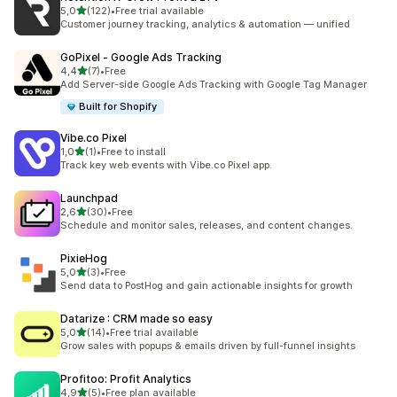
5 yıldız üzerinden
5,0
(122)
•
Free trial available
toplam 122 değerlendirme
Customer journey tracking, analytics & automation — unified
GoPixel ‑ Google Ads Tracking
5 yıldız üzerinden
4,4
(7)
•
Free
toplam 7 değerlendirme
Add Server-side Google Ads Tracking with Google Tag Manager
Built for Shopify
Vibe.co Pixel
5 yıldız üzerinden
1,0
(1)
•
Free to install
toplam 1 değerlendirme
Track key web events with Vibe.co Pixel app.
Launchpad
5 yıldız üzerinden
2,6
(30)
•
Free
toplam 30 değerlendirme
Schedule and monitor sales, releases, and content changes.
PixieHog
5 yıldız üzerinden
5,0
(3)
•
Free
toplam 3 değerlendirme
Send data to PostHog and gain actionable insights for growth
Datarize : CRM made so easy
5 yıldız üzerinden
5,0
(14)
•
Free trial available
toplam 14 değerlendirme
Grow sales with popups & emails driven by full-funnel insights
Profitoo: Profit Analytics
5 yıldız üzerinden
4,9
(5)
•
Free plan available