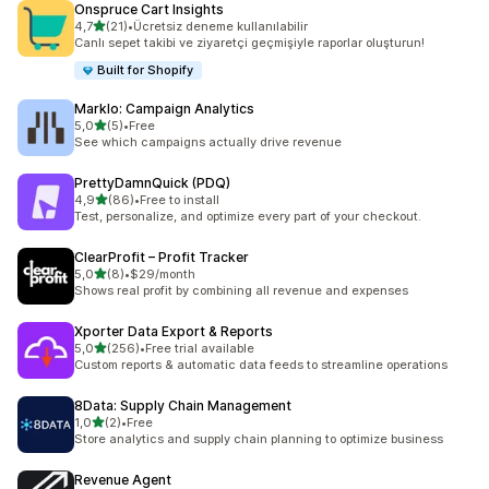
Onspruce Cart Insights
5 yıldız üzerinden
4,7
(21)
•
Ücretsiz deneme kullanılabilir
toplam 21 değerlendirme
Canlı sepet takibi ve ziyaretçi geçmişiyle raporlar oluşturun!
Built for Shopify
Marklo: Campaign Analytics
5 yıldız üzerinden
5,0
(5)
•
Free
toplam 5 değerlendirme
See which campaigns actually drive revenue
PrettyDamnQuick (PDQ)
5 yıldız üzerinden
4,9
(86)
•
Free to install
toplam 86 değerlendirme
Test, personalize, and optimize every part of your checkout.
ClearProfit – Profit Tracker
5 yıldız üzerinden
5,0
(8)
•
$29/month
toplam 8 değerlendirme
Shows real profit by combining all revenue and expenses
Xporter Data Export & Reports
5 yıldız üzerinden
5,0
(256)
•
Free trial available
toplam 256 değerlendirme
Custom reports & automatic data feeds to streamline operations
8Data: Supply Chain Management
5 yıldız üzerinden
1,0
(2)
•
Free
toplam 2 değerlendirme
Store analytics and supply chain planning to optimize business
Revenue Agent