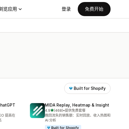
浏览应用
登录
免费开始
Built for Shopify
 ChatGPT
MIDA Replay, Heatmap & Insight
星（满分 5 星）
4.9
(468)
•
提供免费套餐
总共 468 条评论
SEO 提高在
挽回流失的销售额：实时回放、收入热图和
名
AI 分析
Built for Shopify