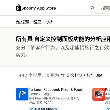
Shopify App Store
商店管理
运营
分析
所有具 自定义控制面板功能的分析应
充分了解客户行为，以及哪些措施行之有效
实力。
1,442 个应用，类别为
自定义控制面板
清除
Parkour: Facebook Pixel & Feed
Pr
星（满分 5 星）
5.0
(175)
•
免费
4.9
总共 175 条评论
总共
支持 Feed 和目录的 Facebook 像素与
挽
Meta 像素（CAPI）
AI
Built for Shopify