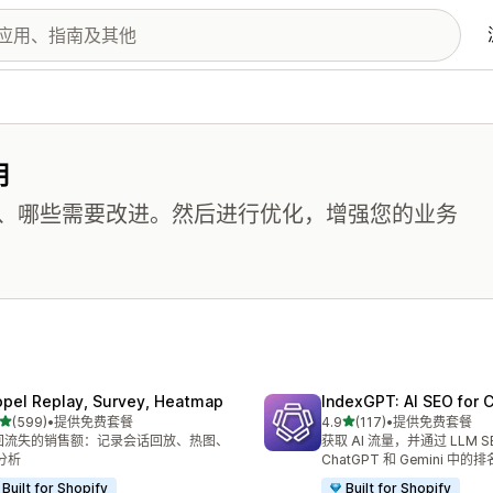
用
、哪些需要改进。然后进行优化，增强您的业务
opel Replay, Survey, Heatmap
IndexGPT: AI SEO for
星（满分 5 星）
星（满分 5 星）
(599)
•
提供免费套餐
4.9
(117)
•
提供免费套餐
 599 条评论
总共 117 条评论
回流失的销售额：记录会话回放、热图、
获取 AI 流量，并通过 LLM 
 分析
ChatGPT 和 Gemini 中的排
Built for Shopify
Built for Shopify