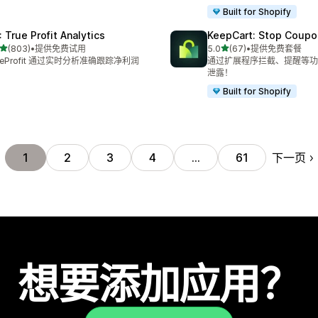
Built for Shopify
: True Profit Analytics
KeepCart: Stop Coupo
星（满分 5 星）
星（满分 5 星）
(803)
•
提供免费试用
5.0
(67)
•
提供免费套餐
 803 条评论
总共 67 条评论
ueProfit 通过实时分析准确跟踪净利润
通过扩展程序拦截、提醒等功
泄露！
Built for Shopify
下一页
1
2
3
4
…
61
想要添加应用？