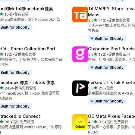
bu的Meta和Facebook像素
TA MAPPY: Store Loca
星（满分 5 星）
(104)
•
免费安装
Maps
 104 条评论
Meta像素跟踪，提升Facebook广告
星（满分 5 星）
5.0
(413)
•
提供免费套餐
总共 413 条评论
让客户在地图上查找附近的商
Built for Shopify
零售商
Built for Shopify
rt'd ‑ Prime Collection Sort
Grapevine Post Purch
星（满分 5 星）
星（满分 5 星）
(132)
•
提供免费套餐
5.0
(182)
•
提供免费试用
 132 条评论
总共 182 条评论
借拖放操作、分析等功能，轻松完成产品
购后、NPS 和归因调查，无
列排序
Built for Shopify
Built for Shopify
Facebook 像素 ‑Tiktok 像素
Parkour: TikTok Pixel 
星（满分 5 星）
星（满分 5 星）
(249)
•
提供免费套餐
5.0
(25)
•
免费
 249 条评论
总共 25 条评论
个 Facebook 和 Tiktok 像素设置服
采用服务器端跟踪 (CAPI) 的 
器端跟踪
Built for Shopify
Built for Shopify
tracked.io Connect
OC Meta Pixels Faceb
星（满分 5 星）
星（满分 5 星）
(98)
•
提供免费试用
4.9
(92)
•
提供免费套餐
 98 条评论
总共 92 条评论
的商店连接到 wetracked.io 广告跟踪
安装第一方像素，多像素，以提
台
ROAS