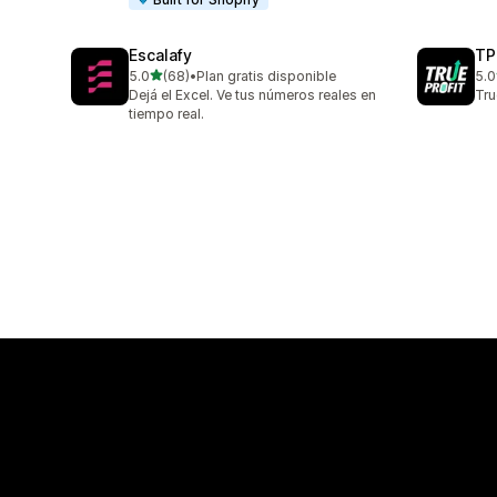
Escalafy
TP
星（满分 5 星）
5.0
(68)
•
Plan gratis disponible
5.0
总共 68 条评论
总共
Dejá el Excel. Ve tus números reales en
Tr
tiempo real.