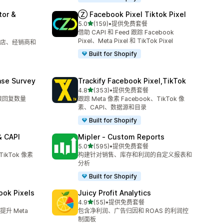
tor &
Ⓩ Facebook Pixel Tiktok Pixel
星（满分 5 星）
5.0
(159)
•
提供免费套餐
总共 159 条评论
借助 CAPI 和 Feed 跟踪 Facebook
Pixel、Meta Pixel 和 TikTok Pixel
店、经销商和
Built for Shopify
ase Survey
Trackify Facebook Pixel,TikTok
星（满分 5 星）
4.8
(353)
•
提供免费套餐
总共 353 条评论
限回复数量
跟踪 Meta 像素 Facebook、TikTok 像
素、CAPI、数据源和目录
Built for Shopify
& CAPI
Mipler ‑ Custom Reports
星（满分 5 星）
5.0
(595)
•
提供免费套餐
总共 595 条评论
TikTok 像素
构建针对销售、库存和利润的自定义报表和
分析
Built for Shopify
ook Pixels
Juicy Profit Analytics
星（满分 5 星）
4.9
(55)
•
提供免费套餐
总共 55 条评论
升 Meta
包含净利润、广告归因和 ROAS 的利润控
制面板