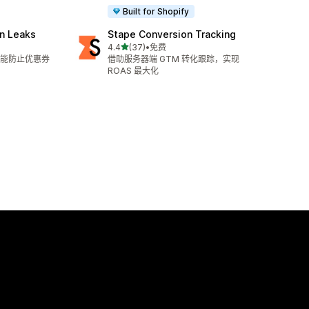
Built for Shopify
n Leaks
Stape Conversion Tracking
星（满分 5 星）
4.4
(37)
•
免费
总共 37 条评论
能防止优惠券
借助服务器端 GTM 转化跟踪，实现
ROAS 最大化