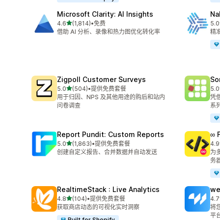
Microsoft Clarity: AI Insights
Na
星（满分 5 星）
4.6
(1,814)
•
免费
5.0
总共 1814 条评论
总共
借助 AI 分析、录像和热力图优化转化率
精准
Zigpoll Customer Surveys
So
星（满分 5 星）
5.0
(504)
•
提供免费套餐
5.0
总共 504 条评论
总共
用于归因、NPS 及其他用途的购后和站内
凭
问卷调查
系
Report Pundit: Custom Reports
∞ 
星（满分 5 星）
5.0
(1,863)
•
提供免费套餐
4.9
总共 1863 条评论
总共
创建自定义报告、合并数据并自动发送
为多
务
RealtimeStack : Live Analytics
we
星（满分 5 星）
4.8
(104)
•
提供免费套餐
4.7
总共 104 条评论
总共
获取商店动态的可视化实时洞察
将您
平
Built for Shopify