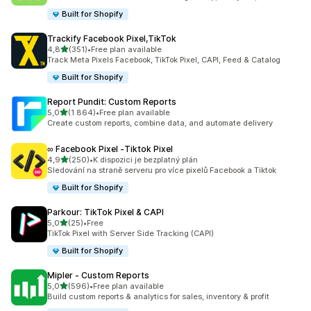
Built for Shopify
Trackify Facebook Pixel,TikTok
z 5 hvězd
4,8
(351)
•
Free plan available
Celkový počet recenzí: 351
Track Meta Pixels Facebook, TikTok Pixel, CAPI, Feed & Catalog
Built for Shopify
Report Pundit: Custom Reports
z 5 hvězd
5,0
(1 864)
•
Free plan available
Celkový počet recenzí: 1864
Create custom reports, combine data, and automate delivery
∞ Facebook Pixel ‑Tiktok Pixel
z 5 hvězd
4,9
(250)
•
K dispozici je bezplatný plán
Celkový počet recenzí: 250
Sledování na straně serveru pro více pixelů Facebook a Tiktok
Built for Shopify
Parkour: TikTok Pixel & CAPI
z 5 hvězd
5,0
(25)
•
Free
Celkový počet recenzí: 25
TikTok Pixel with Server Side Tracking (CAPI)
Built for Shopify
Mipler ‑ Custom Reports
z 5 hvězd
5,0
(596)
•
Free plan available
Celkový počet recenzí: 596
Build custom reports & analytics for sales, inventory & profit