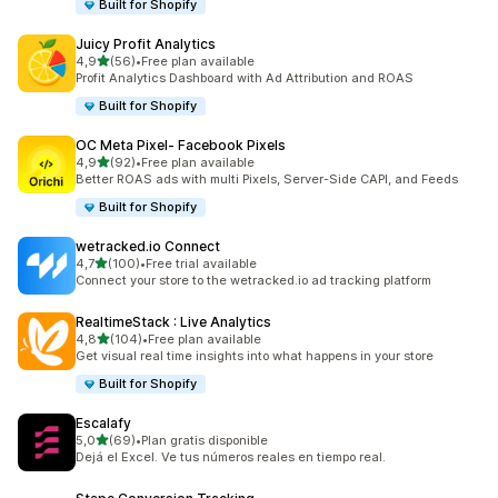
Built for Shopify
Juicy Profit Analytics
z 5 hvězd
4,9
(56)
•
Free plan available
Celkový počet recenzí: 56
Profit Analytics Dashboard with Ad Attribution and ROAS
Built for Shopify
OC Meta Pixel‑ Facebook Pixels
z 5 hvězd
4,9
(92)
•
Free plan available
Celkový počet recenzí: 92
Better ROAS ads with multi Pixels, Server-Side CAPI, and Feeds
Built for Shopify
wetracked.io Connect
z 5 hvězd
4,7
(100)
•
Free trial available
Celkový počet recenzí: 100
Connect your store to the wetracked.io ad tracking platform
RealtimeStack : Live Analytics
z 5 hvězd
4,8
(104)
•
Free plan available
Celkový počet recenzí: 104
Get visual real time insights into what happens in your store
Built for Shopify
Escalafy
z 5 hvězd
5,0
(69)
•
Plan gratis disponible
Celkový počet recenzí: 69
Dejá el Excel. Ve tus números reales en tiempo real.