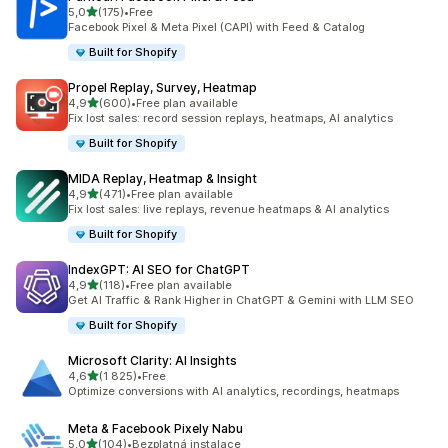
z 5 hvězd
5,0
(175)
•
Free
Celkový počet recenzí: 175
Facebook Pixel & Meta Pixel (CAPI) with Feed & Catalog
Built for Shopify
Propel Replay, Survey, Heatmap
z 5 hvězd
4,9
(600)
•
Free plan available
Celkový počet recenzí: 600
Fix lost sales: record session replays, heatmaps, AI analytics
Built for Shopify
MIDA Replay, Heatmap & Insight
z 5 hvězd
4,9
(471)
•
Free plan available
Celkový počet recenzí: 471
Fix lost sales: live replays, revenue heatmaps & AI analytics
Built for Shopify
IndexGPT: AI SEO for ChatGPT
z 5 hvězd
4,9
(118)
•
Free plan available
Celkový počet recenzí: 118
Get AI Traffic & Rank Higher in ChatGPT & Gemini with LLM SEO
Built for Shopify
Microsoft Clarity: AI Insights
z 5 hvězd
4,6
(1 825)
•
Free
Celkový počet recenzí: 1825
Optimize conversions with AI analytics, recordings, heatmaps
Meta & Facebook Pixely Nabu
z 5 hvězd
5,0
(104)
•
Bezplatná instalace