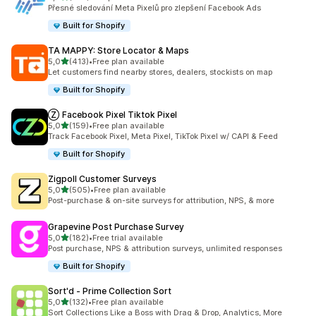
Celkový počet recenzí: 104
Přesné sledování Meta Pixelů pro zlepšení Facebook Ads
Built for Shopify
TA MAPPY: Store Locator & Maps
z 5 hvězd
5,0
(413)
•
Free plan available
Celkový počet recenzí: 413
Let customers find nearby stores, dealers, stockists on map
Built for Shopify
Ⓩ Facebook Pixel Tiktok Pixel
z 5 hvězd
5,0
(159)
•
Free plan available
Celkový počet recenzí: 159
Track Facebook Pixel, Meta Pixel, TikTok Pixel w/ CAPI & Feed
Built for Shopify
Zigpoll Customer Surveys
z 5 hvězd
5,0
(505)
•
Free plan available
Celkový počet recenzí: 505
Post-purchase & on-site surveys for attribution, NPS, & more
Grapevine Post Purchase Survey
z 5 hvězd
5,0
(182)
•
Free trial available
Celkový počet recenzí: 182
Post purchase, NPS & attribution surveys, unlimited responses
Built for Shopify
Sort'd ‑ Prime Collection Sort
z 5 hvězd
5,0
(132)
•
Free plan available
Celkový počet recenzí: 132
Sort Collections Like a Boss with Drag & Drop, Analytics, More