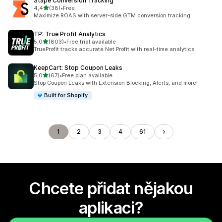
Stape Conversion Tracking
z 5 hvězd
4,4
(38)
•
Free
Celkový počet recenzí: 38
Maximize ROAS with server-side GTM conversion tracking
TP: True Profit Analytics
z 5 hvězd
5,0
(803)
•
Free trial available
Celkový počet recenzí: 803
TrueProfit tracks accurate Net Profit with real-time analytics
KeepCart: Stop Coupon Leaks
z 5 hvězd
5,0
(67)
•
Free plan available
Celkový počet recenzí: 67
Stop Coupon Leaks with Extension Blocking, Alerts, and more!
Built for Shopify
1
2
3
4
61
Chcete přidat nějakou
aplikaci?