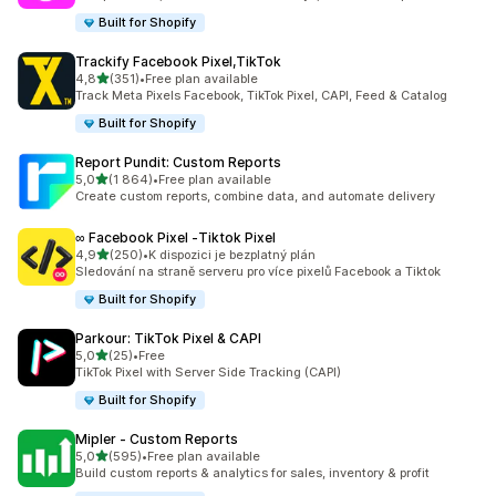
Built for Shopify
Trackify Facebook Pixel,TikTok
z 5 hvězd
4,8
(351)
•
Free plan available
Celkový počet recenzí: 351
Track Meta Pixels Facebook, TikTok Pixel, CAPI, Feed & Catalog
Built for Shopify
Report Pundit: Custom Reports
z 5 hvězd
5,0
(1 864)
•
Free plan available
Celkový počet recenzí: 1864
Create custom reports, combine data, and automate delivery
∞ Facebook Pixel ‑Tiktok Pixel
z 5 hvězd
4,9
(250)
•
K dispozici je bezplatný plán
Celkový počet recenzí: 250
Sledování na straně serveru pro více pixelů Facebook a Tiktok
Built for Shopify
Parkour: TikTok Pixel & CAPI
z 5 hvězd
5,0
(25)
•
Free
Celkový počet recenzí: 25
TikTok Pixel with Server Side Tracking (CAPI)
Built for Shopify
Mipler ‑ Custom Reports
z 5 hvězd
5,0
(595)
•
Free plan available
Celkový počet recenzí: 595
Build custom reports & analytics for sales, inventory & profit