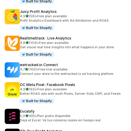
Built for Shopify
Juicy Profit Analytics
z 5 hvězd
4,9
(56)
•
Free plan available
Celkový počet recenzí: 56
Profit Analytics Dashboard with Ad Attribution and ROAS
Built for Shopify
RealtimeStack : Live Analytics
z 5 hvězd
4,8
(104)
•
Free plan available
Celkový počet recenzí: 104
Get visual real time insights into what happens in your store
Built for Shopify
wetracked.io Connect
z 5 hvězd
4,7
(100)
•
Free trial available
Celkový počet recenzí: 100
Connect your store to the wetracked.io ad tracking platform
OC Meta Pixel‑ Facebook Pixels
z 5 hvězd
4,9
(92)
•
Free plan available
Celkový počet recenzí: 92
Better ROAS ads with multi Pixels, Server-Side CAPI, and Feeds
Built for Shopify
Escalafy
z 5 hvězd
5,0
(68)
•
Plan gratis disponible
Celkový počet recenzí: 68
Dejá el Excel. Ve tus números reales en tiempo real.