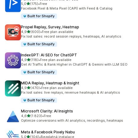
z 5 hvězd
5,0
(175)
•
Free
Celkový počet recenzí: 175
Facebook Pixel & Meta Pixel (CAPI) with Feed & Catalog
Built for Shopify
Propel Replay, Survey, Heatmap
z 5 hvězd
4,9
(600)
•
Free plan available
Celkový počet recenzí: 600
Fix lost sales: record session replays, heatmaps, AI analytics
Built for Shopify
IndexGPT: AI SEO for ChatGPT
z 5 hvězd
4,9
(118)
•
Free plan available
Celkový počet recenzí: 118
Get AI Traffic & Rank Higher in ChatGPT & Gemini with LLM SEO
Built for Shopify
MIDA Replay, Heatmap & Insight
z 5 hvězd
4,9
(470)
•
Free plan available
Celkový počet recenzí: 470
Fix lost sales: live replays, revenue heatmaps & AI analytics
Built for Shopify
Microsoft Clarity: AI Insights
z 5 hvězd
4,6
(1 823)
•
Free
Celkový počet recenzí: 1823
Optimize conversions with AI analytics, recordings, heatmaps
Meta & Facebook Pixely Nabu
z 5 hvězd
5,0
(104)
•
Bezplatná instalace