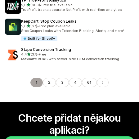
TP: True Profit Analytics
z 5 hvězd
5,0
(803)
•
Free trial available
Celkový počet recenzí: 803
TrueProfit tracks accurate Net Profit with real-time analytics
KeepCart: Stop Coupon Leaks
z 5 hvězd
5,0
(67)
•
Free plan available
Celkový počet recenzí: 67
Stop Coupon Leaks with Extension Blocking, Alerts, and more!
Built for Shopify
Stape Conversion Tracking
z 5 hvězd
4,4
(37)
•
Free
Celkový počet recenzí: 37
Maximize ROAS with server-side GTM conversion tracking
1
2
3
4
61
Chcete přidat nějakou
aplikaci?