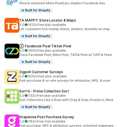
Celkový počet recenzí: 104
Přesné sledování Meta Pixelů pro zlepšení Facebook Ads
Built for Shopify
TA MAPPY: Store Locator & Maps
z 5 hvězd
5,0
(413)
•
Free plan available
Celkový počet recenzí: 413
Let customers find nearby stores, dealers, stockists on map
Built for Shopify
Ⓩ Facebook Pixel Tiktok Pixel
z 5 hvězd
5,0
(159)
•
Free plan available
Celkový počet recenzí: 159
Track Facebook Pixel, Meta Pixel, TikTok Pixel w/ CAPI & Feed
Built for Shopify
Zigpoll Customer Surveys
z 5 hvězd
5,0
(505)
•
Free plan available
Celkový počet recenzí: 505
Post-purchase & on-site surveys for attribution, NPS, & more
Sort'd ‑ Prime Collection Sort
z 5 hvězd
5,0
(132)
•
Free plan available
Celkový počet recenzí: 132
Sort Collections Like a Boss with Drag & Drop, Analytics, More
Built for Shopify
Grapevine Post Purchase Survey
z 5 hvězd
5,0
(182)
•
Free trial available
Celkový počet recenzí: 182
Post purchase, NPS & attribution surveys, unlimited responses