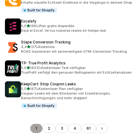
Erhalte visuelle Echtzeit-Einblicke in die Vorgänge in deinem Shop
Built for Shopify
Escalafy
von 5 Sternen
5,0
(68)
•
Plan gratis disponible
68 Rezensionen insgesamt
Dejá el Excel. Ve tus números reales en tiempo real.
Stape Conversion Tracking
von 5 Sternen
4,4
(37)
•
Kostenlos
37 Rezensionen insgesamt
ROAS maximieren mit serverseitigem GTM-Conversion-Tracking
TP: True Profit Analytics
von 5 Sternen
5,0
(803)
•
Kostenloser Test verfügbar
803 Rezensionen insgesamt
TrueProfit verfolgt den genauen Nettogewinn mit Echtzeitanalysen
KeepCart: Stop Coupon Leaks
von 5 Sternen
5,0
(67)
•
Kostenloser Plan verfügbar
67 Rezensionen insgesamt
Coupon-Leaks mit dem Blockieren von Erweiterungen,
Benachrichtigungen und mehr stoppen!
Built for Shopify
1
2
3
4
61