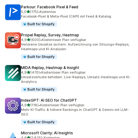
Parkour: Facebook Pixel & Feed
von 5 Sternen
5,0
(175)
•
Kostenlos
175 Rezensionen insgesamt
Facebook-Pixel & Meta-Pixel (CAPI) mit Feed & Katalog
Built for Shopify
Propel Replay, Survey, Heatmap
von 5 Sternen
4,9
(600)
•
Kostenloser Plan verfügbar
600 Rezensionen insgesamt
Verlorene Umsätze sichern: Aufzeichnung von Sitzungs-Replays,
Heatmaps und KI-Analysen
Built for Shopify
MIDA Replay, Heatmap & Insight
von 5 Sternen
4,9
(470)
•
Kostenloser Plan verfügbar
470 Rezensionen insgesamt
Umsatzverluste beheben: Live-Replays, Umsatz-Heatmaps und KI-
Analytics
Built for Shopify
IndexGPT: AI SEO for ChatGPT
von 5 Sternen
4,9
(118)
•
Kostenloser Plan verfügbar
118 Rezensionen insgesamt
Mehr KI-Traffic & höhere Rankings in ChatGPT & Gemini mit LLM-
SEO
Built for Shopify
Microsoft Clarity: AI Insights
von 5 Sternen
4,6
(1.825)
•
Kostenlos