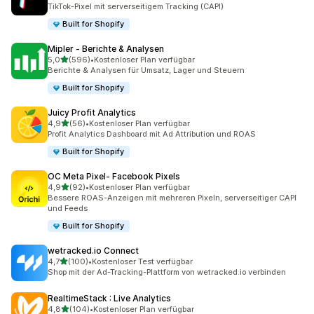
25 Rezensionen insgesamt
TikTok-Pixel mit serverseitigem Tracking (CAPI)
Built for Shopify
Mipler ‑ Berichte & Analysen
von 5 Sternen
5,0
(596)
•
Kostenloser Plan verfügbar
596 Rezensionen insgesamt
Berichte & Analysen für Umsatz, Lager und Steuern
Built for Shopify
Juicy Profit Analytics
von 5 Sternen
4,9
(56)
•
Kostenloser Plan verfügbar
56 Rezensionen insgesamt
Profit Analytics Dashboard mit Ad Attribution und ROAS
Built for Shopify
OC Meta Pixel‑ Facebook Pixels
von 5 Sternen
4,9
(92)
•
Kostenloser Plan verfügbar
92 Rezensionen insgesamt
Bessere ROAS-Anzeigen mit mehreren Pixeln, serverseitiger CAPI
und Feeds
Built for Shopify
wetracked.io Connect
von 5 Sternen
4,7
(100)
•
Kostenloser Test verfügbar
100 Rezensionen insgesamt
Shop mit der Ad-Tracking-Plattform von wetracked.io verbinden
RealtimeStack : Live Analytics
von 5 Sternen
4,8
(104)
•
Kostenloser Plan verfügbar
104 Rezensionen insgesamt