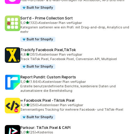
Post-Purchase- & E-Mail-Umfragen für Attribution, NPS und mehr
Built for Shopify
Sort'd ‑ Prime Collection Sort
von 5 Sternen
5,0
(132)
•
Kostenloser Plan verfügbar
132 Rezensionen insgesamt
Kategorien sortieren wie ein Profi: mit Drag-and-drop, Analytics und
mehr
Built for Shopify
Trackify Facebook Pixel,TikTok
von 5 Sternen
4,8
(351)
•
Kostenloser Plan verfügbar
351 Rezensionen insgesamt
Track TikTok Pixel, Facebook Pixel, Conversion API, Multipixel
Built for Shopify
Report Pundit: Custom Reports
von 5 Sternen
5,0
(1.864)
•
Kostenloser Plan verfügbar
1864 Rezensionen insgesamt
Erstelle benutzerdefinierte Berichte, kombiniere Daten und
automatisiere die Bereitstellung
∞ Facebook Pixel ‑Tiktok Pixel
von 5 Sternen
4,9
(250)
•
Kostenloser Plan verfügbar
250 Rezensionen insgesamt
Serverseitiges Tracking für mehrere Facebook- und TikTok-Pixel
Built for Shopify
Parkour: TikTok Pixel & CAPI
von 5 Sternen
5,0
(25)
•
Kostenlos