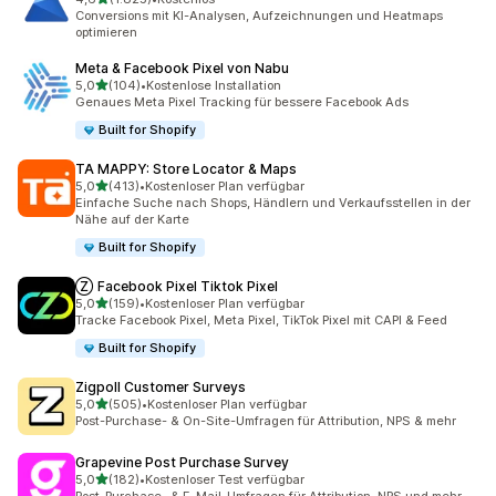
1825 Rezensionen insgesamt
Conversions mit KI-Analysen, Aufzeichnungen und Heatmaps
optimieren
Meta & Facebook Pixel von Nabu
von 5 Sternen
5,0
(104)
•
Kostenlose Installation
104 Rezensionen insgesamt
Genaues Meta Pixel Tracking für bessere Facebook Ads
Built for Shopify
TA MAPPY: Store Locator & Maps
von 5 Sternen
5,0
(413)
•
Kostenloser Plan verfügbar
413 Rezensionen insgesamt
Einfache Suche nach Shops, Händlern und Verkaufsstellen in der
Nähe auf der Karte
Built for Shopify
Ⓩ Facebook Pixel Tiktok Pixel
von 5 Sternen
5,0
(159)
•
Kostenloser Plan verfügbar
159 Rezensionen insgesamt
Tracke Facebook Pixel, Meta Pixel, TikTok Pixel mit CAPI & Feed
Built for Shopify
Zigpoll Customer Surveys
von 5 Sternen
5,0
(505)
•
Kostenloser Plan verfügbar
505 Rezensionen insgesamt
Post-Purchase- & On-Site-Umfragen für Attribution, NPS & mehr
Grapevine Post Purchase Survey
von 5 Sternen
5,0
(182)
•
Kostenloser Test verfügbar
182 Rezensionen insgesamt