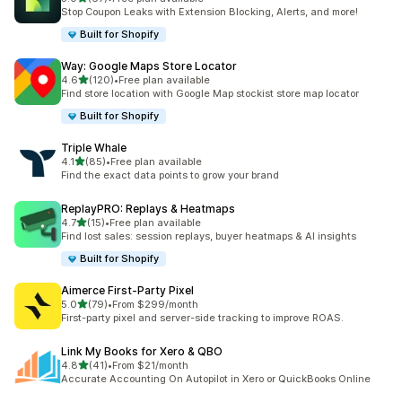
총 리뷰 67개
Stop Coupon Leaks with Extension Blocking, Alerts, and more!
Built for Shopify
Way: Google Maps Store Locator
별 5개 중
4.6
(120)
•
Free plan available
총 리뷰 120개
Find store location with Google Map stockist store map locator
Built for Shopify
Triple Whale
별 5개 중
4.1
(85)
•
Free plan available
총 리뷰 85개
Find the exact data points to grow your brand
ReplayPRO: Replays & Heatmaps
별 5개 중
4.7
(15)
•
Free plan available
총 리뷰 15개
Find lost sales: session replays, buyer heatmaps & AI insights
Built for Shopify
Aimerce First‑Party Pixel
별 5개 중
5.0
(79)
•
From $299/month
총 리뷰 79개
First-party pixel and server-side tracking to improve ROAS.
Link My Books for Xero & QBO
별 5개 중
4.8
(41)
•
From $21/month
총 리뷰 41개
Accurate Accounting On Autopilot in Xero or QuickBooks Online