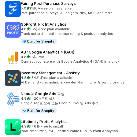
Fairing Post Purchase Surveys
별 5개 중
5.0
(180)
•
Free plan available
총 리뷰 180개
Post-purchase surveys, AI insights, NPS, MCP, and more.
GoProfit: Profit Analytics
별 5개 중
4.8
(85)
•
Free plan available
총 리뷰 85개
Track net profit, real-time marketing & product analytics.
Built for Shopify
AB : Google Analytics 4 (GA4)
별 5개 중
4.8
(6)
•
Free
총 리뷰 6개
Connect your store with Google Analytics 4 (GA4) in a click
Inventory Management ‑ Assisty
별 5개 중
4.8
(342)
•
Free plan available
총 리뷰 342개
AI Demand Forecasting & Reorder Planning for Growing Brands
Nabu의 Google Ads 픽셀
별 5개 중
4.9
(420)
•
무료 설치
총 리뷰 420개
Google Tag로 오류 없는 Google Pixel 및 Ads 추적
Built for Shopify
Lifetimely Profit Analytics
별 5개 중
4.9
(461)
•
Free to install
총 리뷰 461개
Real-time Profit, P&L, Lifetime Value (LTV) & Profit Analytics