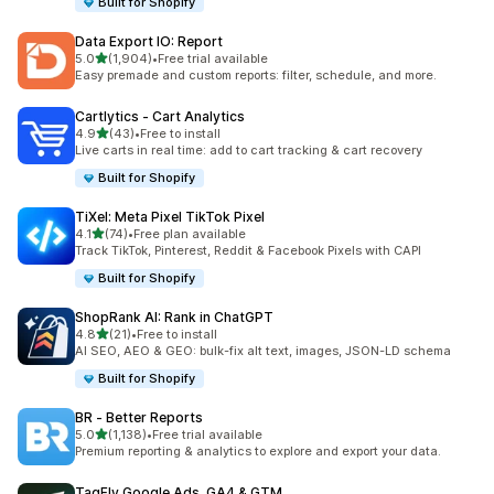
Built for Shopify
Data Export IO: Report
별 5개 중
5.0
(1,904)
•
Free trial available
총 리뷰 1904개
Easy premade and custom reports: filter, schedule, and more.
Cartlytics ‑ Cart Analytics
별 5개 중
4.9
(43)
•
Free to install
총 리뷰 43개
Live carts in real time: add to cart tracking & cart recovery
Built for Shopify
TiXel: Meta Pixel TikTok Pixel
별 5개 중
4.1
(74)
•
Free plan available
총 리뷰 74개
Track TikTok, Pinterest, Reddit & Facebook Pixels with CAPI
Built for Shopify
ShopRank AI: Rank in ChatGPT
별 5개 중
4.8
(21)
•
Free to install
총 리뷰 21개
AI SEO, AEO & GEO: bulk-fix alt text, images, JSON-LD schema
Built for Shopify
BR ‑ Better Reports
별 5개 중
5.0
(1,138)
•
Free trial available
총 리뷰 1138개
Premium reporting & analytics to explore and export your data.
TagFly Google Ads, GA4 & GTM