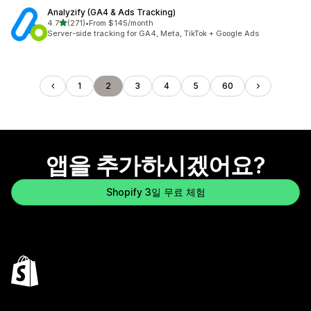
Analyzify (GA4 & Ads Tracking)
별 5개 중
4.7
(271)
•
From $145/month
총 리뷰 271개
Server-side tracking for GA4, Meta, TikTok + Google Ads
1
2
3
4
5
60
앱을 추가하시겠어요?
Shopify 3일 무료 체험