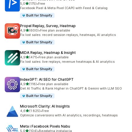
na 5 gwiazdek
5,0
(175)
•
Free
Łączna liczba recenzji: 175
Facebook Pixel & Meta Pixel (CAPI) with Feed & Catalog
Built for Shopify
Propel Replay, Survey, Heatmap
na 5 gwiazdek
4,9
(600)
•
Free plan available
Łączna liczba recenzji: 600
Fix lost sales: record session replays, heatmaps, AI analytics
Built for Shopify
MIDA Replay, Heatmap & Insight
na 5 gwiazdek
4,9
(471)
•
Free plan available
Łączna liczba recenzji: 471
Fix lost sales: live replays, revenue heatmaps & AI analytics
Built for Shopify
IndexGPT: AI SEO for ChatGPT
na 5 gwiazdek
4,9
(118)
•
Free plan available
Łączna liczba recenzji: 118
Get AI Traffic & Rank Higher in ChatGPT & Gemini with LLM SEO
Built for Shopify
Microsoft Clarity: AI Insights
na 5 gwiazdek
4,6
(1 825)
•
Free
Łączna liczba recenzji: 1825
Optimize conversions with AI analytics, recordings, heatmaps
Meta i Facebook Pixels Nabu
na 5 gwiazdek
5,0
(104)
•
Bezpłatna instalacja