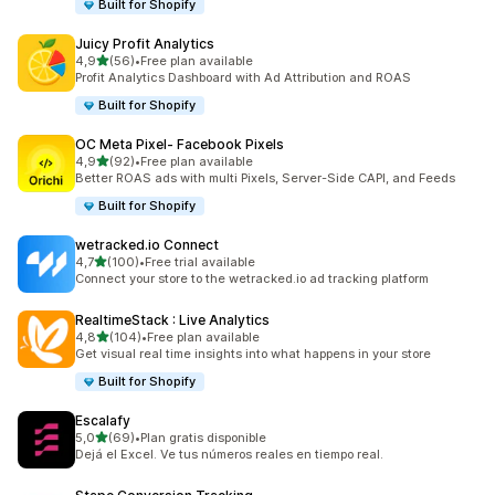
Built for Shopify
Juicy Profit Analytics
na 5 gwiazdek
4,9
(56)
•
Free plan available
Łączna liczba recenzji: 56
Profit Analytics Dashboard with Ad Attribution and ROAS
Built for Shopify
OC Meta Pixel‑ Facebook Pixels
na 5 gwiazdek
4,9
(92)
•
Free plan available
Łączna liczba recenzji: 92
Better ROAS ads with multi Pixels, Server-Side CAPI, and Feeds
Built for Shopify
wetracked.io Connect
na 5 gwiazdek
4,7
(100)
•
Free trial available
Łączna liczba recenzji: 100
Connect your store to the wetracked.io ad tracking platform
RealtimeStack : Live Analytics
na 5 gwiazdek
4,8
(104)
•
Free plan available
Łączna liczba recenzji: 104
Get visual real time insights into what happens in your store
Built for Shopify
Escalafy
na 5 gwiazdek
5,0
(69)
•
Plan gratis disponible
Łączna liczba recenzji: 69
Dejá el Excel. Ve tus números reales en tiempo real.