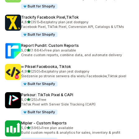
Built for Shopify
Trackify Facebook Pixel,TikTok
na 5 gwiazdek
4,8
(351)
•
Bezpłatny plan jest dostępny
Łączna liczba recenzji: 351
Facebook Pixel, TikTok Pixel, Conversion API, Catalogs & UTMs
Built for Shopify
Report Pundit: Custom Reports
na 5 gwiazdek
5,0
(1 864)
•
Free plan available
Łączna liczba recenzji: 1864
Create custom reports, combine data, and automate delivery
∞ Piksel Facebooka, Tiktok
na 5 gwiazdek
4,9
(250)
•
Bezpłatny plan jest dostępny
Łączna liczba recenzji: 250
Śledzenie po stronie serwera dla wielu Facebooków,Tiktok pixel
Built for Shopify
Parkour: TikTok Pixel & CAPI
na 5 gwiazdek
5,0
(25)
•
Free
Łączna liczba recenzji: 25
TikTok Pixel with Server Side Tracking (CAPI)
Built for Shopify
Mipler ‑ Custom Reports
na 5 gwiazdek
5,0
(596)
•
Free plan available
Łączna liczba recenzji: 596
Build custom reports & analytics for sales, inventory & profit