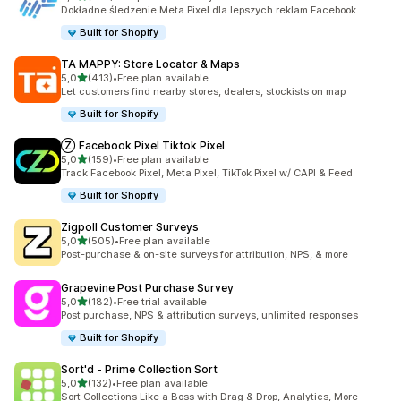
Łączna liczba recenzji: 104
Dokładne śledzenie Meta Pixel dla lepszych reklam Facebook
Built for Shopify
TA MAPPY: Store Locator & Maps
na 5 gwiazdek
5,0
(413)
•
Free plan available
Łączna liczba recenzji: 413
Let customers find nearby stores, dealers, stockists on map
Built for Shopify
Ⓩ Facebook Pixel Tiktok Pixel
na 5 gwiazdek
5,0
(159)
•
Free plan available
Łączna liczba recenzji: 159
Track Facebook Pixel, Meta Pixel, TikTok Pixel w/ CAPI & Feed
Built for Shopify
Zigpoll Customer Surveys
na 5 gwiazdek
5,0
(505)
•
Free plan available
Łączna liczba recenzji: 505
Post-purchase & on-site surveys for attribution, NPS, & more
Grapevine Post Purchase Survey
na 5 gwiazdek
5,0
(182)
•
Free trial available
Łączna liczba recenzji: 182
Post purchase, NPS & attribution surveys, unlimited responses
Built for Shopify
Sort'd ‑ Prime Collection Sort
na 5 gwiazdek
5,0
(132)
•
Free plan available
Łączna liczba recenzji: 132
Sort Collections Like a Boss with Drag & Drop, Analytics, More