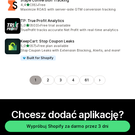
Stape Conversion Tracking
na 5 gwiazdek
4,4
(38)
•
Free
Łączna liczba recenzji: 38
Maximize ROAS with server-side GTM conversion tracking
TP: True Profit Analytics
na 5 gwiazdek
5,0
(803)
•
Free trial available
Łączna liczba recenzji: 803
TrueProfit tracks accurate Net Profit with real-time analytics
KeepCart: Stop Coupon Leaks
na 5 gwiazdek
5,0
(67)
•
Free plan available
Łączna liczba recenzji: 67
Stop Coupon Leaks with Extension Blocking, Alerts, and more!
Built for Shopify
1
2
3
4
61
Chcesz dodać aplikację?
Wypróbuj Shopify za darmo przez 3 dni