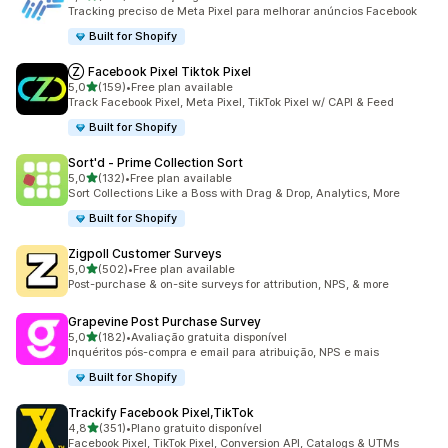
104 total de avaliações
Tracking preciso de Meta Pixel para melhorar anúncios Facebook
Built for Shopify
Ⓩ Facebook Pixel Tiktok Pixel
de 5 estrelas
5,0
(159)
•
Free plan available
159 total de avaliações
Track Facebook Pixel, Meta Pixel, TikTok Pixel w/ CAPI & Feed
Built for Shopify
Sort'd ‑ Prime Collection Sort
de 5 estrelas
5,0
(132)
•
Free plan available
132 total de avaliações
Sort Collections Like a Boss with Drag & Drop, Analytics, More
Built for Shopify
Zigpoll Customer Surveys
de 5 estrelas
5,0
(502)
•
Free plan available
502 total de avaliações
Post-purchase & on-site surveys for attribution, NPS, & more
Grapevine Post Purchase Survey
de 5 estrelas
5,0
(182)
•
Avaliação gratuita disponível
182 total de avaliações
Inquéritos pós-compra e email para atribuição, NPS e mais
Built for Shopify
Trackify Facebook Pixel,TikTok
de 5 estrelas
4,8
(351)
•
Plano gratuito disponível
351 total de avaliações
Facebook Pixel, TikTok Pixel, Conversion API, Catalogs & UTMs