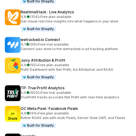
Built for Shopify
RealtimeStack : Live Analytics
de 5 estrelas
4,8
(104)
•
Free plan available
104 total de avaliações
Get visual real time insights into what happens in your store
Built for Shopify
wetracked.io Connect
de 5 estrelas
4,7
(99)
•
Free trial available
99 total de avaliações
Connect your store to the wetracked.io ad tracking platform
Juicy Attribution & Profit
de 5 estrelas
4,9
(55)
•
Free plan available
55 total de avaliações
Profit Dashboard with Net Profit, Ad Attribution and ROAS
Built for Shopify
TP: True Profit Analytics
de 5 estrelas
5,0
(802)
•
Free trial available
802 total de avaliações
TrueProfit tracks accurate Net Profit with real-time analytics
OC Meta Pixel‑ Facebook Pixels
de 5 estrelas
4,9
(91)
•
Free plan available
91 total de avaliações
Better ROAS ads with multi Pixels, Server-Side CAPI, and Feeds
Built for Shopify