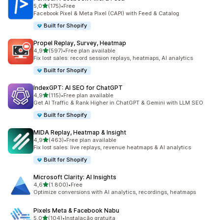
de 5 estrelas
5,0
(175)
•
Free
175 total de avaliações
Facebook Pixel & Meta Pixel (CAPI) with Feed & Catalog
Built for Shopify
Propel Replay, Survey, Heatmap
de 5 estrelas
4,9
(597)
•
Free plan available
597 total de avaliações
Fix lost sales: record session replays, heatmaps, AI analytics
Built for Shopify
IndexGPT: AI SEO for ChatGPT
de 5 estrelas
4,9
(115)
•
Free plan available
115 total de avaliações
Get AI Traffic & Rank Higher in ChatGPT & Gemini with LLM SEO
Built for Shopify
MIDA Replay, Heatmap & Insight
de 5 estrelas
4,9
(463)
•
Free plan available
463 total de avaliações
Fix lost sales: live replays, revenue heatmaps & AI analytics
Built for Shopify
Microsoft Clarity: AI Insights
de 5 estrelas
4,6
(1.800)
•
Free
1800 total de avaliações
Optimize conversions with AI analytics, recordings, heatmaps
Pixels Meta & Facebook Nabu
de 5 estrelas
5,0
(104)
•
Instalação gratuita