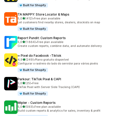
Built for Shopify
TA MAPPY: Store Locator & Maps
de 5 estrelas
5,0
(412)
•
Free plan available
412 total de avaliações
Let customers find nearby stores, dealers, stockists on map
Built for Shopify
Report Pundit: Custom Reports
de 5 estrelas
5,0
(1.864)
•
Free plan available
1864 total de avaliações
Create custom reports, combine data, and automate delivery
∞ Pixel do Facebook ‑Tiktok
de 5 estrelas
4,9
(249)
•
Plano gratuito disponível
249 total de avaliações
Configurar o rastreio do lado do servidor para vários pixéis
Built for Shopify
Parkour: TikTok Pixel & CAPI
de 5 estrelas
5,0
(25)
•
Free
25 total de avaliações
TikTok Pixel with Server Side Tracking (CAPI)
Built for Shopify
Mipler ‑ Custom Reports
de 5 estrelas
5,0
(593)
•
Free plan available
593 total de avaliações
Build custom reports & analytics for sales, inventory & profit