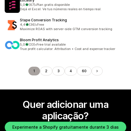
Escalafy
de 5 estrelas
5,0
(67)
•
Plan gratis disponible
67 total de avaliações
Dejá el Excel. Ve tus números reales en tiempo real.
Stape Conversion Tracking
de 5 estrelas
4,4
(36)
•
Free
36 total de avaliações
Maximize ROAS with server-side GTM conversion tracking
Bloom Profit Analytics
de 5 estrelas
5,0
(33)
•
Free trial available
33 total de avaliações
True profit calculator: Attribution + Cost and expense tracker
1
2
3
4
60
Quer adicionar uma
aplicação?
Experimente a Shopify gratuitamente durante 3 dias