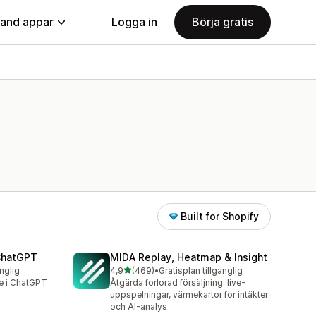
land appar
Logga in
Börja gratis
Built for Shopify
 ChatGPT
MIDA Replay, Heatmap & Insight
av 5 stjärnor
änglig
4,9
(469)
•
Gratisplan tillgänglig
469 recensioner totalt
re i ChatGPT
Åtgärda förlorad försäljning: live-
uppspelningar, värmekartor för intäkter
och AI-analys