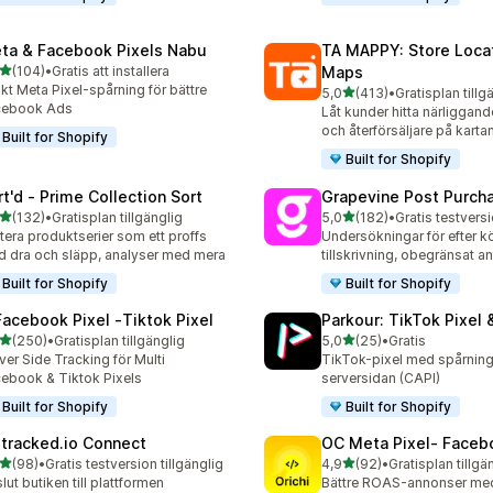
ta & Facebook Pixels Nabu
TA MAPPY: Store Loca
av 5 stjärnor
(104)
•
Gratis att installera
Maps
 recensioner totalt
kt Meta Pixel-spårning för bättre
av 5 stjärnor
5,0
(413)
•
Gratisplan tillg
413 recensioner totalt
cebook Ads
Låt kunder hitta närliggand
och återförsäljare på karta
Built for Shopify
Built for Shopify
rt'd ‑ Prime Collection Sort
Grapevine Post Purch
av 5 stjärnor
av 5 stjärnor
(132)
•
Gratisplan tillgänglig
5,0
(182)
•
 recensioner totalt
182 recensioner totalt
tera produktserier som ett proffs
Undersökningar för efter 
 dra och släpp, analyser med mera
tillskrivning, obegränsat an
Built for Shopify
Built for Shopify
Facebook Pixel ‑Tiktok Pixel
Parkour: TikTok Pixel 
av 5 stjärnor
av 5 stjärnor
(250)
•
Gratisplan tillgänglig
5,0
(25)
•
Gratis
 recensioner totalt
25 recensioner totalt
ver Side Tracking för Multi
TikTok-pixel med spårnin
ebook & Tiktok Pixels
serversidan (CAPI)
Built for Shopify
Built for Shopify
tracked.io Connect
OC Meta Pixel‑ Faceb
av 5 stjärnor
av 5 stjärnor
(98)
•
Gratis testversion tillgänglig
4,9
(92)
•
Gratisplan tillgä
recensioner totalt
92 recensioner totalt
lut butiken till plattformen
Bättre ROAS-annonser med f