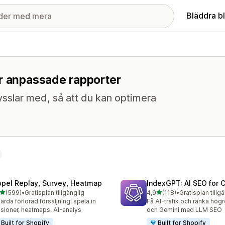
Bläddra b
ör anpassade rapporter
sslar med, så att du kan optimera
opel Replay, Survey, Heatmap
IndexGPT: AI SEO for
av 5 stjärnor
av 5 stjärnor
(599)
•
Gratisplan tillgänglig
4,9
(118)
•
Gratisplan tillg
 recensioner totalt
118 recensioner totalt
ärda förlorad försäljning: spela in
Få AI-trafik och ranka hög
sioner, heatmaps, AI-analys
och Gemini med LLM SEO
Built for Shopify
Built for Shopify