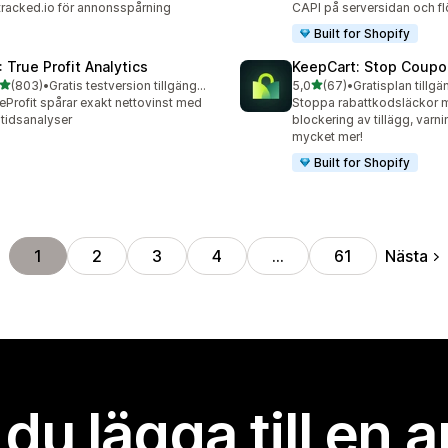
racked.io för annonsspårning
CAPI på serversidan och f
Built for Shopify
: True Profit Analytics
KeepCart: Stop Coupo
av 5 stjärnor
av 5 stjärnor
(803)
•
Gratis testversion tillgänglig
5,0
(67)
•
Gratisplan tillgä
 recensioner totalt
67 recensioner totalt
eProfit spårar exakt nettovinst med
Stoppa rabattkodsläckor 
ltidsanalyser
blockering av tillägg, varn
mycket mer!
Built for Shopify
Nästa
1
2
3
4
…
61
l du lägga till en 