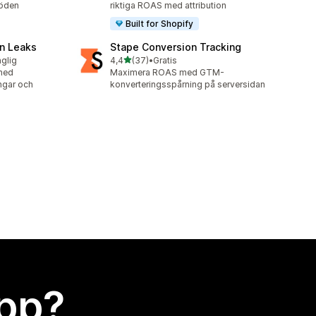
löden
riktiga ROAS med attribution
Built for Shopify
n Leaks
Stape Conversion Tracking
av 5 stjärnor
nglig
4,4
(37)
•
Gratis
37 recensioner totalt
med
Maximera ROAS med GTM-
ingar och
konverteringsspårning på serversidan
app?