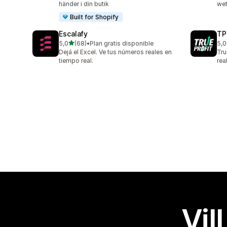
händer i din butik
wet
Built for Shopify
Escalafy
TP
av 5 stjärnor
5,0
(68)
•
Plan gratis disponible
5,0
68 recensioner totalt
803
Dejá el Excel. Ve tus números reales en
Tru
tiempo real.
rea
Vil