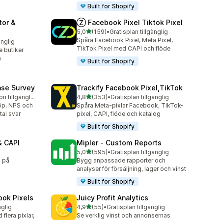
Built for Shopify
tor &
Ⓩ Facebook Pixel Tiktok Pixel
av 5 stjärnor
5,0
(159)
•
Gratisplan tillgänglig
159 recensioner totalt
Spåra Facebook Pixel, Meta Pixel,
änglig
TikTok Pixel med CAPI och flöde
e butiker
n
Built for Shopify
ase Survey
Trackify Facebook Pixel,TikTok
av 5 stjärnor
Gratis testversion tillgänglig
4,8
(353)
•
Gratisplan tillgänglig
353 recensioner totalt
köp, NPS och
Spåra Meta-pixlar Facebook, TikTok-
tal svar
pixel, CAPI, flöde och katalog
Built for Shopify
& CAPI
Mipler ‑ Custom Reports
av 5 stjärnor
5,0
(595)
•
Gratisplan tillgänglig
595 recensioner totalt
g på
Bygg anpassade rapporter och
analyser för försäljning, lager och vinst
Built for Shopify
ook Pixels
Juicy Profit Analytics
av 5 stjärnor
nglig
4,9
(55)
•
Gratisplan tillgänglig
55 recensioner totalt
lera pixlar,
Se verklig vinst och annonsernas