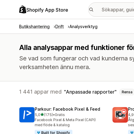
Shopify App Store
Butikshantering
Drift
Analysverktyg
Alla analysappar med funktioner f
Se vad som fungerar och vad kunderna sy
verksamheten ännu mera.
1 441 appar med
Anpassade rapporter
Rensa
Parkour: Facebook Pixel & Feed
Pr
av 5 stjärnor
5,0
(175)
•
Gratis
4,9
175 recensioner totalt
599
Facebook Pixel & Meta Pixel (CAPI)
Åtg
med flöde & katalog
ses
Built for Shopify