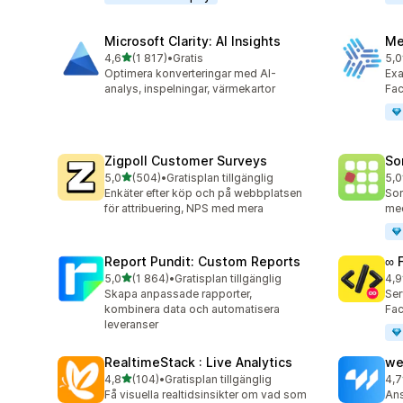
Microsoft Clarity: AI Insights
Me
av 5 stjärnor
4,6
(1 817)
•
Gratis
5,0
1817 recensioner totalt
104
Optimera konverteringar med AI-
Exa
analys, inspelningar, värmekartor
Fa
Zigpoll Customer Surveys
So
av 5 stjärnor
5,0
(504)
•
Gratisplan tillgänglig
5,0
504 recensioner totalt
132
Enkäter efter köp och på webbplatsen
Sor
för attribuering, NPS med mera
med
Report Pundit: Custom Reports
∞ 
av 5 stjärnor
5,0
(1 864)
•
Gratisplan tillgänglig
4,9
1864 recensioner totalt
250
Skapa anpassade rapporter,
Ser
kombinera data och automatisera
Fac
leveranser
RealtimeStack : Live Analytics
we
av 5 stjärnor
4,8
(104)
•
Gratisplan tillgänglig
4,7
104 recensioner totalt
98 
Få visuella realtidsinsikter om vad som
Ans