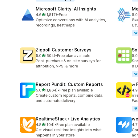
Microsoft Clarity: AI Insights
Me
เต็ม 5 ดาว
4.6
(1,817)
•
Free
5.0
ทั้งหมด 1817 รีวิว
ทั้ง
Optimize conversions with AI analytics,
ติด
recordings, heatmaps
ปรั
Zigpoll Customer Surveys
So
เต็ม 5 ดาว
5.0
(504)
•
Free plan available
5.0
ทั้งหมด 504 รีวิว
ทั้ง
Post-purchase & on-site surveys for
Sor
attribution, NPS, & more
& D
Report Pundit: Custom Reports
∞ 
เต็ม 5 ดาว
5.0
(1,864)
•
Free plan available
4.9
ทั้งหมด 1864 รีวิว
ทั้ง
Create custom reports, combine data,
การ
and automate delivery
Fac
RealtimeStack : Live Analytics
we
เต็ม 5 ดาว
4.8
(104)
•
Free plan available
4.7
ทั้งหมด 104 รีวิว
ทั้ง
Get visual real time insights into what
Con
happens in your store
ad 