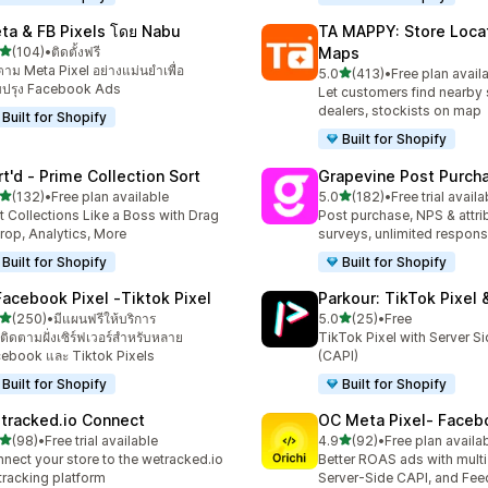
ta & FB Pixels โดย Nabu
TA MAPPY: Store Loca
เต็ม 5 ดาว
(104)
•
ติดตั้งฟรี
Maps
หมด 104 รีวิว
ตาม Meta Pixel อย่างแม่นยำเพื่อ
เต็ม 5 ดาว
5.0
(413)
•
Free plan avail
ทั้งหมด 413 รีวิว
บปรุง Facebook Ads
Let customers find nearby 
dealers, stockists on map
Built for Shopify
Built for Shopify
rt'd ‑ Prime Collection Sort
Grapevine Post Purch
เต็ม 5 ดาว
เต็ม 5 ดาว
(132)
•
Free plan available
5.0
(182)
•
Free trial availa
หมด 132 รีวิว
ทั้งหมด 182 รีวิว
t Collections Like a Boss with Drag
Post purchase, NPS & attri
rop, Analytics, More
surveys, unlimited respon
Built for Shopify
Built for Shopify
Facebook Pixel ‑Tiktok Pixel
Parkour: TikTok Pixel 
เต็ม 5 ดาว
เต็ม 5 ดาว
(250)
•
มีแผนฟรีให้บริการ
5.0
(25)
•
Free
หมด 250 รีวิว
ทั้งหมด 25 รีวิว
ติดตามฝั่งเซิร์ฟเวอร์สำหรับหลาย
TikTok Pixel with Server S
ebook และ Tiktok Pixels
(CAPI)
Built for Shopify
Built for Shopify
tracked.io Connect
OC Meta Pixel‑ Faceb
เต็ม 5 ดาว
เต็ม 5 ดาว
(98)
•
Free trial available
4.9
(92)
•
Free plan availa
หมด 98 รีวิว
ทั้งหมด 92 รีวิว
nect your store to the wetracked.io
Better ROAS ads with multi 
tracking platform
Server-Side CAPI, and Fee