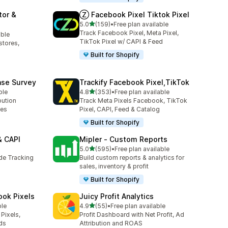
tor &
Ⓩ Facebook Pixel Tiktok Pixel
เต็ม 5 ดาว
5.0
(159)
•
Free plan available
ทั้งหมด 159 รีวิว
Track Facebook Pixel, Meta Pixel,
able
TikTok Pixel w/ CAPI & Feed
stores,
Built for Shopify
ase Survey
Trackify Facebook Pixel,TikTok
เต็ม 5 ดาว
ble
4.8
(353)
•
Free plan available
ทั้งหมด 353 รีวิว
bution
Track Meta Pixels Facebook, TikTok
ses
Pixel, CAPI, Feed & Catalog
Built for Shopify
& CAPI
Mipler ‑ Custom Reports
เต็ม 5 ดาว
5.0
(595)
•
Free plan available
ทั้งหมด 595 รีวิว
ide Tracking
Build custom reports & analytics for
sales, inventory & profit
Built for Shopify
ook Pixels
Juicy Profit Analytics
เต็ม 5 ดาว
ble
4.9
(55)
•
Free plan available
ทั้งหมด 55 รีวิว
Pixels,
Profit Dashboard with Net Profit, Ad
ds
Attribution and ROAS