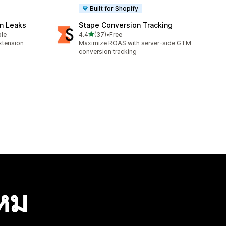
Built for Shopify
n Leaks
Stape Conversion Tracking
เต็ม 5 ดาว
ble
4.4
(37)
•
Free
ทั้งหมด 37 รีวิว
xtension
Maximize ROAS with server-side GTM
conversion tracking
ไหม