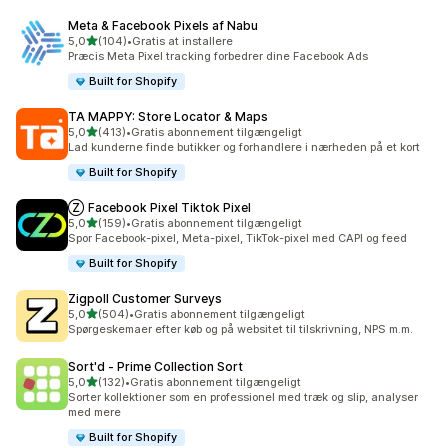
Meta & Facebook Pixels af Nabu
ud af 5 stjerner
5,0
(104)
•
Gratis at installere
104 anmeldelser i alt
Præcis Meta Pixel tracking forbedrer dine Facebook Ads
Built for Shopify
TA MAPPY: Store Locator & Maps
ud af 5 stjerner
5,0
(413)
•
Gratis abonnement tilgængeligt
413 anmeldelser i alt
Lad kunderne finde butikker og forhandlere i nærheden på et kort
Built for Shopify
Ⓩ Facebook Pixel Tiktok Pixel
ud af 5 stjerner
5,0
(159)
•
Gratis abonnement tilgængeligt
159 anmeldelser i alt
Spor Facebook-pixel, Meta-pixel, TikTok-pixel med CAPI og feed
Built for Shopify
Zigpoll Customer Surveys
ud af 5 stjerner
5,0
(504)
•
Gratis abonnement tilgængeligt
504 anmeldelser i alt
Spørgeskemaer efter køb og på websitet til tilskrivning, NPS m.m.
Sort'd ‑ Prime Collection Sort
ud af 5 stjerner
5,0
(132)
•
Gratis abonnement tilgængeligt
132 anmeldelser i alt
Sorter kollektioner som en professionel med træk og slip, analyser
med mere
Built for Shopify