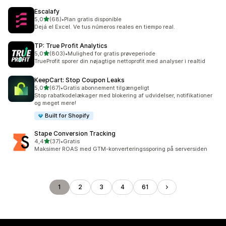
Escalafy
ud af 5 stjerner
5,0
(68)
•
Plan gratis disponible
68 anmeldelser i alt
Dejá el Excel. Ve tus números reales en tiempo real.
TP: True Profit Analytics
ud af 5 stjerner
5,0
(803)
•
Mulighed for gratis prøveperiode
803 anmeldelser i alt
TrueProfit sporer din nøjagtige nettoprofit med analyser i realtid
KeepCart: Stop Coupon Leaks
ud af 5 stjerner
5,0
(67)
•
Gratis abonnement tilgængeligt
67 anmeldelser i alt
Stop rabatkodelækager med blokering af udvidelser, notifikationer
og meget mere!
Built for Shopify
Stape Conversion Tracking
ud af 5 stjerner
4,4
(37)
•
Gratis
37 anmeldelser i alt
Maksimer ROAS med GTM-konverteringssporing på serversiden
1
2
3
4
61